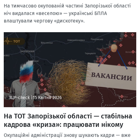
На тимчасово окупованій частині Запорізької області
ніч видалася «веселою» — українські БПЛА
влаштували чергову «дискотеку».
ЗЦР-check |
15 Квітня 2026
На ТОТ Запорізької області — стабільна
кадрова «криза»: працювати нікому
Окупаційні адміністрації знову шукають кадри — вже