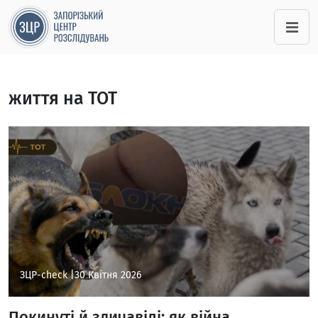
життя на ТОТ
ЗЦР-check |
30 Квітня 2026
Покинуті й здичавілі: як війна