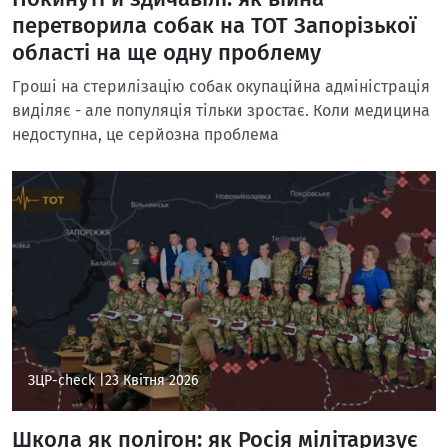
перетворила собак на ТОТ Запорізької
області на ще одну проблему
Гроші на стерилізацію собак окупаційна адміністрація
виділяє - але популяція тільки зростає. Коли медицина
недоступна, це серйозна проблема
ЗЦР-check |
23 Квітня 2026
Школа як полігон: як Росія мілітаризує