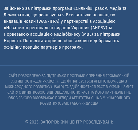
Здійснено за підтримки програми «Сильніші разом: Медіа та
Демократія», що реалізується Всесвітньою асоціацією
видавців новин (WAN-IFRA) у партнерстві з Асоціацією
«Незалежні регіональні видавці України» (АНРВУ) та
Норвезькою асоціацією медіабізнесу (MBL) за підтримки
Норвегії. Погляди авторів не обов’язково відображають
офіційну позицію партнерів програми.
САЙТ РОЗРОБЛЕНО ЗА ПІДТРИМКИ ПРОГРАМИ СПРИЯННЯ ГРОМАДСЬКІЙ
АКТИВНОСТІ «ДОЛУЧАЙСЯ!», ЩО ФІНАНСУЄТЬСЯ АГЕНТСТВОМ США З
МІЖНАРОДНОГО РОЗВИТКУ (USAID) ТА ЗДІЙСНЮЄТЬСЯ PACT В УКРАЇНІ. ЗМІСТ
САЙТУ Є ВИНЯТКОВОЮ ВІДПОВІДАЛЬНІСТЮ PACT ТА ЙОГО ПАРТНЕРІВ I НЕ
ОБОВ’ЯЗКОВО ВІДОБРАЖАЄ ПОГЛЯДИ АГЕНТСТВА США З МІЖНАРОДНОГО
РОЗВИТКУ (USAID) АБО УРЯДУ США
© 2023. ЗАПОРІЗЬКИЙ ЦЕНТР РОЗСЛІДУВАНЬ