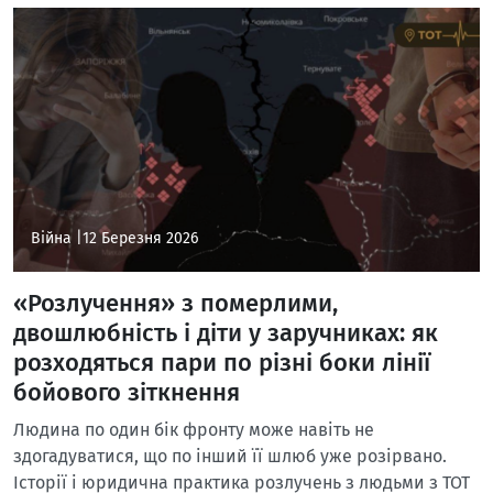
Війна |
12 Березня 2026
«Розлучення» з померлими,
двошлюбність і діти у заручниках: як
розходяться пари по різні боки лінії
бойового зіткнення
Людина по один бік фронту може навіть не
здогадуватися, що по інший її шлюб уже розірвано.
Історії і юридична практика розлучень з людьми з ТОТ