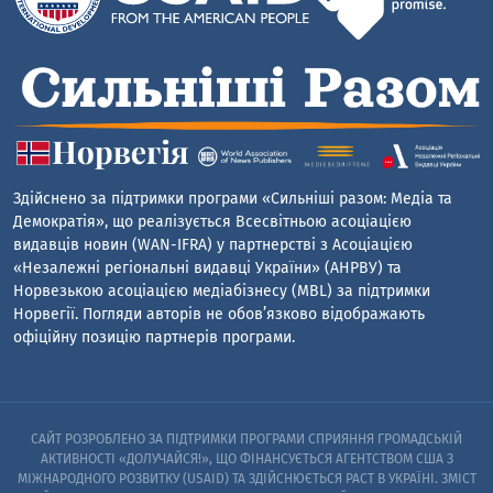
Здійснено за підтримки програми «Сильніші разом: Медіа та
Демократія», що реалізується Всесвітньою асоціацією
видавців новин (WAN-IFRA) у партнерстві з Асоціацією
«Незалежні регіональні видавці України» (АНРВУ) та
Норвезькою асоціацією медіабізнесу (MBL) за підтримки
Норвегії. Погляди авторів не обов’язково відображають
офіційну позицію партнерів програми.
САЙТ РОЗРОБЛЕНО ЗА ПІДТРИМКИ ПРОГРАМИ СПРИЯННЯ ГРОМАДСЬКІЙ
АКТИВНОСТІ «ДОЛУЧАЙСЯ!», ЩО ФІНАНСУЄТЬСЯ АГЕНТСТВОМ США З
МІЖНАРОДНОГО РОЗВИТКУ (USAID) ТА ЗДІЙСНЮЄТЬСЯ PACT В УКРАЇНІ. ЗМІСТ