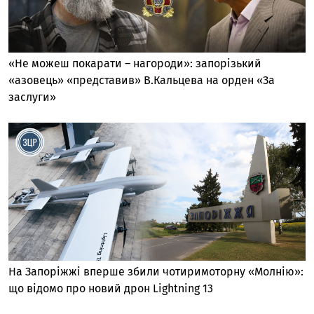
«Не можеш покарати – нагороди»: запорізький
«азовець» «представив» В.Кальцева на орден «За
заслуги»
На Запоріжжі вперше збили чотиримоторну «Молнію»:
що відомо про новий дрон Lightning 13