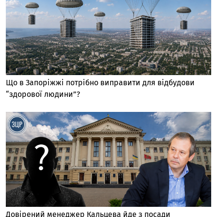
Що в Запоріжжі потрібно виправити для відбудови
“здорової людини”?
Довірений менеджер Кальцева йде з посади