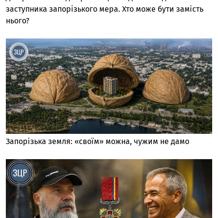
заступника запорізького мера. Хто може бути замість
нього?
Запорізька земля: «своїм» можна, чужим не дамо