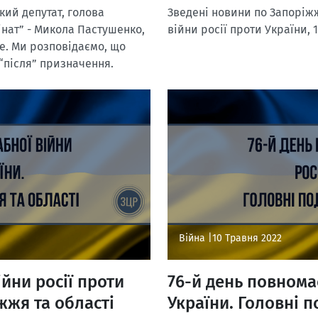
кий депутат, голова
Зведені новини по Запоріжж
нат” - Микола Пастушенко,
війни росії проти України, 
е. Ми розповідаємо, що
і “після” призначення.
Війна |
10 Травня 2022
йни росії проти
76-й день повнома
жжя та області
України. Головні п