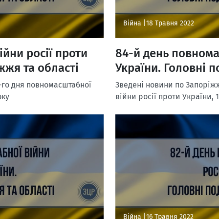
Війна |
18 Травня 2022
ійни росії проти
84-й день повнома
жжя та області
України. Головні п
-го дня повномасштабної
Зведені новини по Запоріж
оку
війни росії проти України, 
Війна |
16 Травня 2022