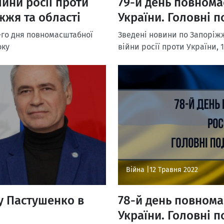
йни росії проти
79-й день повнома
жжя та області
України. Головні п
-го дня повномасштабної
Зведені новини по Запоріжж
оку
війни росії проти України, 
Війна |
12 Травня 2022
у Пастушенко в
78-й день повнома
України. Головні п