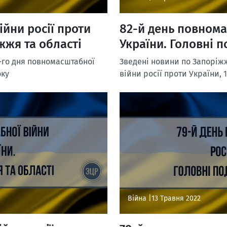
ійни росії проти
82-й день повнома
жжя та області
України. Головні п
-го дня повномасштабної
Зведені новини по Запоріжж
оку
війни росії проти України, 
Війна |
13 Травня 2022