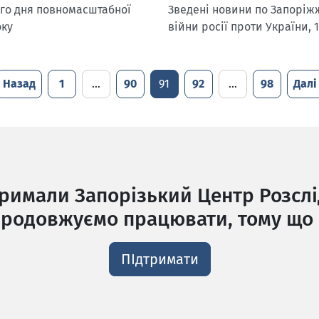
-го дня повномасштабної
Зведені новини по Запоріжж
оку
війни росії проти України, 
Назад
1
…
90
91
92
…
98
Далі
тримали Запорізький Центр Розслі
родовжуємо працювати, тому що 
ПІдтримати