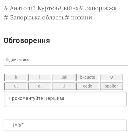
Анатолій Куртєв
війна
Запоріжжя
Запорізька область
новини
Обговорення
Підписатися
Ім