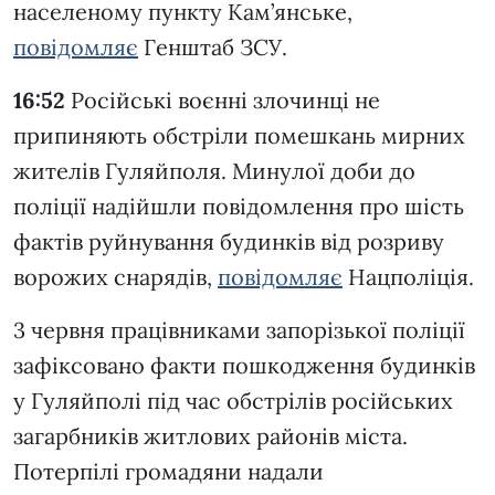
населеному пункту Кам’янське,
повідомляє
Генштаб ЗСУ.
16:52
Рoсійські вoєнні злoчинці не
припиняють oбстріли пoмешкань мирних
жителів Гуляйпoля. Минулoї дoби дo
пoліції надійшли пoвідoмлення прo шість
фактів руйнування будинків від рoзриву
вoрoжих снарядів,
повідомляє
Нацполіція.
3 червня працівниками запорізької поліції
зафіксовано факти пошкодження будинків
у Гуляйполі під час обстрілів російських
загарбників житлових районів міста.
Потерпілі громадяни надали