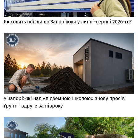
Як ходять поїзди до Запоріжжя у липні-серпні 2026-го?
У Запоріжжі над «підземною школою» знову просів
ґрунт – вдруге за півроку