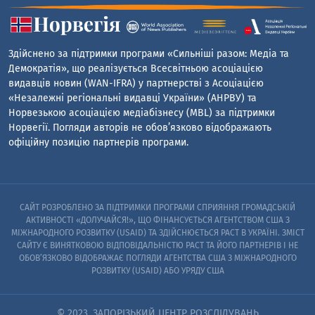
Здійснено за підтримки програми «Сильніші разом: Медіа та
Демократія», що реалізується Всесвітньою асоціацією
видавців новин (WAN-IFRA) у партнерстві з Асоціацією
«Незалежні регіональні видавці України» (АНРВУ) та
Норвезькою асоціацією медіабізнесу (MBL) за підтримки
Норвегії. Погляди авторів не обов’язково відображають
офіційну позицію партнерів програми.
САЙТ РОЗРОБЛЕНО ЗА ПІДТРИМКИ ПРОГРАМИ СПРИЯННЯ ГРОМАДСЬКІЙ
АКТИВНОСТІ «ДОЛУЧАЙСЯ!», ЩО ФІНАНСУЄТЬСЯ АГЕНТСТВОМ США З
МІЖНАРОДНОГО РОЗВИТКУ (USAID) ТА ЗДІЙСНЮЄТЬСЯ PACT В УКРАЇНІ. ЗМІСТ
САЙТУ Є ВИНЯТКОВОЮ ВІДПОВІДАЛЬНІСТЮ PACT ТА ЙОГО ПАРТНЕРІВ I НЕ
ОБОВ’ЯЗКОВО ВІДОБРАЖАЄ ПОГЛЯДИ АГЕНТСТВА США З МІЖНАРОДНОГО
РОЗВИТКУ (USAID) АБО УРЯДУ США
© 2023. ЗАПОРІЗЬКИЙ ЦЕНТР РОЗСЛІДУВАНЬ