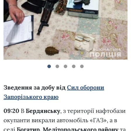
1
2
3
4
5
Зведення за добу від
Сил оборони
Запорізького краю
09:20
В
Бердянську
, з території нафтобази
окупанти викрали автомобіль «ГАЗ», а в
селі
Богатир, Мелітопольського району
та