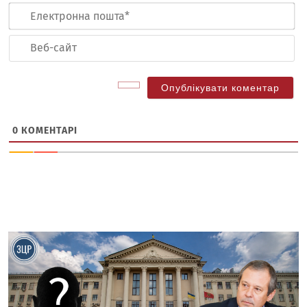
Ел
по
Ве
са
0
КОМЕНТАРІ