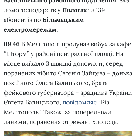
Василівського районного відділення
, 849
домогосподарств у
Пологах
та 139
абонентів по
Більмацьким
електромережам
.
09:46
В Мелітополі пролунав вибух за кафе
“Шторм” у районі центральної площі. На
місце виїхало 3 швидкі допомоги, серед
поранених нібито Євгенія Зайцева – донька
покійного Олега Балицького, брата
фейкового губернатора – зрадника України
Євгена Балицького,
повідомляє
“Ріа
Мелітополь”. Також, за попередніми
даними, поранення отримав і хлопець.