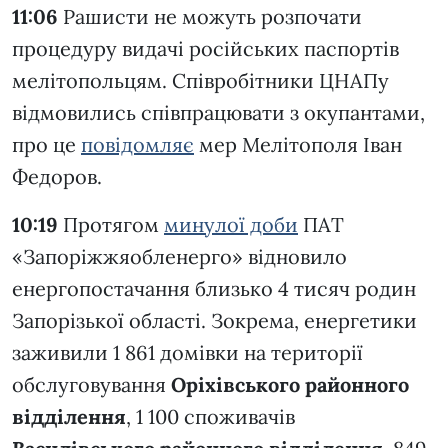
11:06
Рашисти не можуть розпочати
процедуру видачі російських паспортів
мелітопольцям. Співробітники ЦНАПу
відмовились співпрацювати з окупантами,
про це
повідомляє
мер Мелітополя Іван
Федоров.
10:19
Протягом
минулої доби
ПАТ
«Запоріжжяобленерго» відновило
енергопостачання близько 4 тисяч родин
Запорізької області. Зокрема, енергетики
заживили 1 861 домівки на території
обслуговування
Оріхівського районного
відділення
, 1 100 споживачів