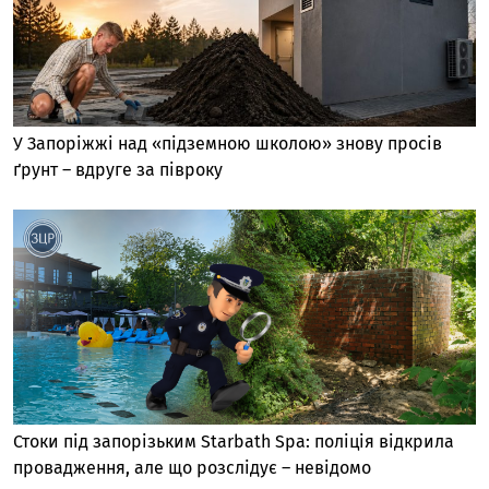
У Запоріжжі над «підземною школою» знову просів
ґрунт – вдруге за півроку
Стоки під запорізьким Starbath Spa: поліція відкрила
провадження, але що розслідує – невідомо