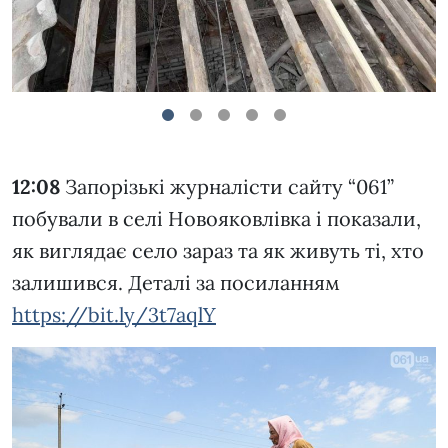
1
2
3
4
5
12:08
Запорізькі журналісти сайту “061”
побували в селі Новояковлівка і показали,
як виглядає село зараз та як живуть ті, хто
залишився. Деталі за посиланням
https://bit.ly/3t7aqlY