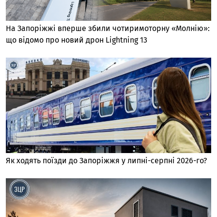
На Запоріжжі вперше збили чотиримоторну «Молнію»:
що відомо про новий дрон Lightning 13
Як ходять поїзди до Запоріжжя у липні-серпні 2026-го?