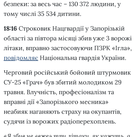
безпеки: за весь час – 130 372 людини, у
тому числі 35 534 дитини.
18:16
Строковик Нацгвардії у Запорізькій
області за півтора місяці збив уже 3 ворожі
літаки, вправно застосовуючи ПЗРК «Ігла»,
повідомляє
Національна гвардія України.
Черговий російський бойовий штурмовик
СУ-25 «Грач» був збитий молодиком 29
травня. Влучність, професіоналізм та
вправні дії «Запорізького месника»
неабияк наганяють страху на окупантів,
судячи із ворожих радіоперехоплень.
«
Я збив не «вже» три літаки, як кажуть, а