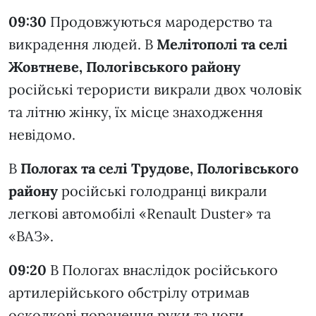
09:30
Продовжуються мародерство та
викрадення людей. В
Мелітополі та селі
Жовтневе, Пологівського району
російські терористи викрали двох чоловік
та літню жінку, їх місце знаходження
невідомо.
В
Пологах та селі Трудове, Пологівського
району
російські голодранці викрали
легкові автомобілі «Renault Duster» та
«ВАЗ».
09:20
В Пологах внаслідок російського
артилерійського обстрілу отримав
осколкові поранення руки та ноги