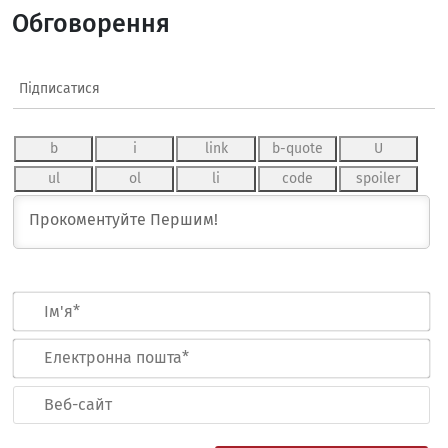
Обговорення
Підписатися
Ім
Ел
по
Ве
са