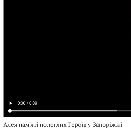
Алея пам’яті полеглих Героїв у Запоріжжі