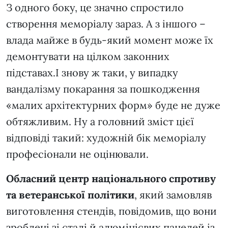
З одного боку, це значно спростило
створення меморіалу зараз. А з іншого –
влада майже в будь-який момент може їх
демонтувати на цілком законних
підставах.І знову ж таки, у випадку
вандалізму покарання за пошкодження
«малих архітектурних форм» буде не дуже
обтяжливим. Ну а головний зміст цієї
відповіді такий: художній бік меморіалу
професіонали не оцінювали.
Обласний центр національного спротиву
та ветеранської політики
, який замовляв
виготовлення стендів, повідомив, що вони
зроблені зі сталі й алюмінієвих панелей із