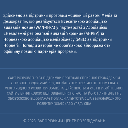
Здійснено за підтримки програми «Сильніші разом: Медіа та
Демократія», що реалізується Всесвітньою асоціацією
видавців новин (WAN-IFRA) у партнерстві з Асоціацією
«Незалежні регіональні видавці України» (АНРВУ) та
Норвезькою асоціацією медіабізнесу (MBL) за підтримки
Норвегії. Погляди авторів не обов’язково відображають
офіційну позицію партнерів програми.
САЙТ РОЗРОБЛЕНО ЗА ПІДТРИМКИ ПРОГРАМИ СПРИЯННЯ ГРОМАДСЬКІЙ
АКТИВНОСТІ «ДОЛУЧАЙСЯ!», ЩО ФІНАНСУЄТЬСЯ АГЕНТСТВОМ США З
МІЖНАРОДНОГО РОЗВИТКУ (USAID) ТА ЗДІЙСНЮЄТЬСЯ PACT В УКРАЇНІ. ЗМІСТ
САЙТУ Є ВИНЯТКОВОЮ ВІДПОВІДАЛЬНІСТЮ PACT ТА ЙОГО ПАРТНЕРІВ I НЕ
ОБОВ’ЯЗКОВО ВІДОБРАЖАЄ ПОГЛЯДИ АГЕНТСТВА США З МІЖНАРОДНОГО
РОЗВИТКУ (USAID) АБО УРЯДУ США
© 2023. ЗАПОРІЗЬКИЙ ЦЕНТР РОЗСЛІДУВАНЬ