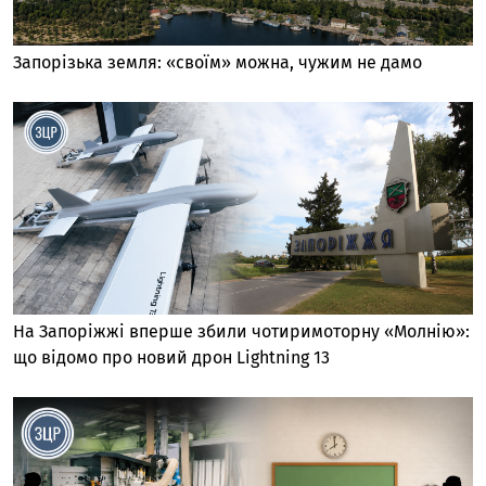
Запорізька земля: «своїм» можна, чужим не дамо
На Запоріжжі вперше збили чотиримоторну «Молнію»:
що відомо про новий дрон Lightning 13