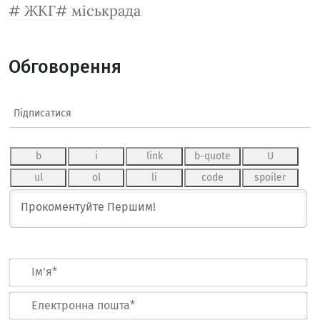
ЖКГ
міськрада
Обговорення
Підписатися
Ім
Ел
по