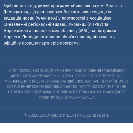
Здійснено за підтримки програми «Сильніші разом: Медіа та
Демократія», що реалізується Всесвітньою асоціацією
видавців новин (WAN-IFRA) у партнерстві з Асоціацією
«Незалежні регіональні видавці України» (АНРВУ) та
Норвезькою асоціацією медіабізнесу (MBL) за підтримки
Норвегії. Погляди авторів не обов’язково відображають
офіційну позицію партнерів програми.
САЙТ РОЗРОБЛЕНО ЗА ПІДТРИМКИ ПРОГРАМИ СПРИЯННЯ ГРОМАДСЬКІЙ
АКТИВНОСТІ «ДОЛУЧАЙСЯ!», ЩО ФІНАНСУЄТЬСЯ АГЕНТСТВОМ США З
МІЖНАРОДНОГО РОЗВИТКУ (USAID) ТА ЗДІЙСНЮЄТЬСЯ PACT В УКРАЇНІ. ЗМІСТ
САЙТУ Є ВИНЯТКОВОЮ ВІДПОВІДАЛЬНІСТЮ PACT ТА ЙОГО ПАРТНЕРІВ I НЕ
ОБОВ’ЯЗКОВО ВІДОБРАЖАЄ ПОГЛЯДИ АГЕНТСТВА США З МІЖНАРОДНОГО
РОЗВИТКУ (USAID) АБО УРЯДУ США
© 2023. ЗАПОРІЗЬКИЙ ЦЕНТР РОЗСЛІДУВАНЬ