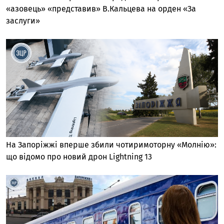
«азовець» «представив» В.Кальцева на орден «За
заслуги»
На Запоріжжі вперше збили чотиримоторну «Молнію»:
що відомо про новий дрон Lightning 13