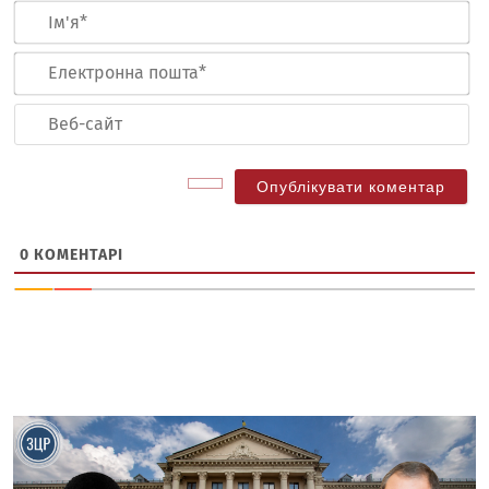
Ім
Ел
по
Ве
са
0
КОМЕНТАРІ