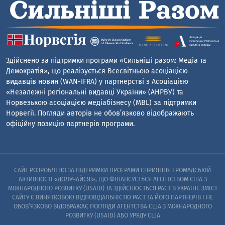
Здійснено за підтримки програми «Сильніші разом: Медіа та
Демократія», що реалізується Всесвітньою асоціацією
видавців новин (WAN-IFRA) у партнерстві з Асоціацією
«Незалежні регіональні видавці України» (АНРВУ) та
Норвезькою асоціацією медіабізнесу (MBL) за підтримки
Норвегії. Погляди авторів не обов’язково відображають
офіційну позицію партнерів програми.
САЙТ РОЗРОБЛЕНО ЗА ПІДТРИМКИ ПРОГРАМИ СПРИЯННЯ ГРОМАДСЬКІЙ
АКТИВНОСТІ «ДОЛУЧАЙСЯ!», ЩО ФІНАНСУЄТЬСЯ АГЕНТСТВОМ США З
МІЖНАРОДНОГО РОЗВИТКУ (USAID) ТА ЗДІЙСНЮЄТЬСЯ PACT В УКРАЇНІ. ЗМІСТ
САЙТУ Є ВИНЯТКОВОЮ ВІДПОВІДАЛЬНІСТЮ PACT ТА ЙОГО ПАРТНЕРІВ I НЕ
ОБОВ’ЯЗКОВО ВІДОБРАЖАЄ ПОГЛЯДИ АГЕНТСТВА США З МІЖНАРОДНОГО
РОЗВИТКУ (USAID) АБО УРЯДУ США