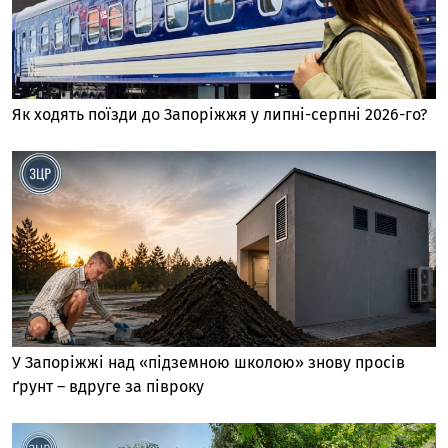
Як ходять поїзди до Запоріжжя у липні-серпні 2026-го?
У Запоріжжі над «підземною школою» знову просів
ґрунт – вдруге за півроку