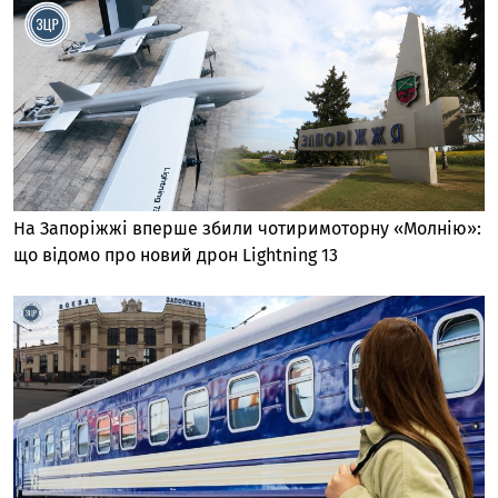
На Запоріжжі вперше збили чотиримоторну «Молнію»:
що відомо про новий дрон Lightning 13