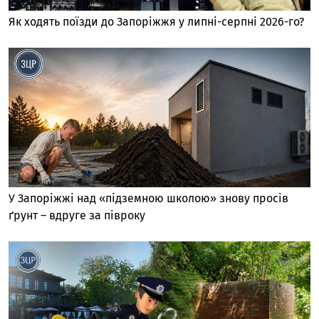
Як ходять поїзди до Запоріжжя у липні-серпні 2026-го?
У Запоріжжі над «підземною школою» знову просів
ґрунт – вдруге за півроку