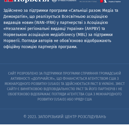
Здійснено за підтримки програми «Сильніші разом: Медіа та
Демократія», що реалізується Всесвітньою асоціацією
видавців новин (WAN-IFRA) у партнерстві з Асоціацією
«Незалежні регіональні видавці України» (АНРВУ) та
Норвезькою асоціацією медіабізнесу (MBL) за підтримки
Норвегії. Погляди авторів не обов’язково відображають
офіційну позицію партнерів програми.
САЙТ РОЗРОБЛЕНО ЗА ПІДТРИМКИ ПРОГРАМИ СПРИЯННЯ ГРОМАДСЬКІЙ
АКТИВНОСТІ «ДОЛУЧАЙСЯ!», ЩО ФІНАНСУЄТЬСЯ АГЕНТСТВОМ США З
МІЖНАРОДНОГО РОЗВИТКУ (USAID) ТА ЗДІЙСНЮЄТЬСЯ PACT В УКРАЇНІ. ЗМІСТ
САЙТУ Є ВИНЯТКОВОЮ ВІДПОВІДАЛЬНІСТЮ PACT ТА ЙОГО ПАРТНЕРІВ I НЕ
ОБОВ’ЯЗКОВО ВІДОБРАЖАЄ ПОГЛЯДИ АГЕНТСТВА США З МІЖНАРОДНОГО
РОЗВИТКУ (USAID) АБО УРЯДУ США
© 2023. ЗАПОРІЗЬКИЙ ЦЕНТР РОЗСЛІДУВАНЬ