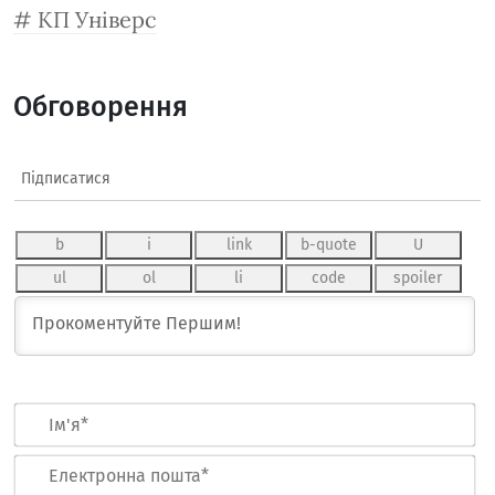
КП Універс
Обговорення
Підписатися
Ім
Ел
по