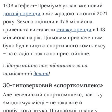
ТОВ «Гефест-Преміум» уклав вже новий
договір оренди
з міськрадою в жовтні 2021
року. Землю оцінили в 47,6 мільйона
гривень та виставили
ставку оренди
в 1,43
мільйона на рік. Цільовим призначенням
було будівництво спортивного комплексу
– на стадіоні так воно пристойніше.
Підтримайте нас: підпишіться на
щомісячний
донат
!
30-типоверховий «спорткомплекс»
Але невеличкий спорткомплекс, навіть у
«модному» місці – не така вже й
прибуткова штука. Принаймні, плани у