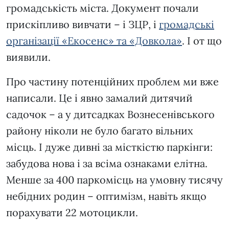
громадськість міста. Документ почали
прискіпливо вивчати – і ЗЦР, і
громадські
організації «Екосенс» та «Довкола»
. І от що
виявили.
Про частину потенційних проблем ми вже
написали. Це і явно замалий дитячий
садочок – а у дитсадках Вознесенівського
району ніколи не було багато вільних
місць. І дуже дивні за місткістю паркінги:
забудова нова і за всіма ознаками елітна.
Менше за 400 паркомісць на умовну тисячу
небідних родин – оптимізм, навіть якщо
порахувати 22 мотоцикли.