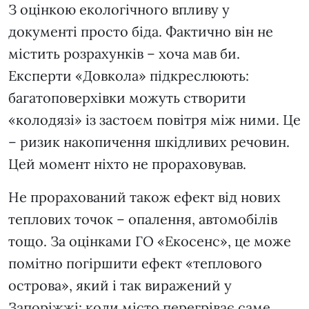
З оцінкою екологічного впливу у
документі просто біда. Фактично він не
містить розрахунків – хоча мав би.
Експерти «Довкола» підкреслюють:
багатоповерхівки можуть створити
«колодязі» із застоєм повітря між ними. Це
– ризик накопичення шкідливих речовин.
Цей момент ніхто не прораховував.
Не прорахований також ефект від нових
теплових точок – опалення, автомобілів
тощо. За оцінками ГО «Екосенс», це може
помітно погіршити ефект «теплового
острова», який і так виражений у
Запоріжжі: коли місто перегріває саме