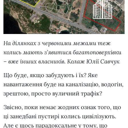
На ділянках з червоними межами теж
колись мають з’явитися багатоповерхівки
– вже інших власників. Колаж Юлії Савчук
Що буде, якщо забудують і їх? Яке
навантаження буде на каналізацію, водогін,
зрештою, просто вуличний трафік?
Звісно, поки немає жодних ознак того, що
ці занедбані пустирі колись цивілізують.
Але є щось парадоксальне у тому, що