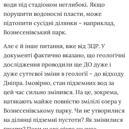
води під стадіоном неглибокі. Якщо
порушити водоносні пласти, може
підтопити сусідні ділянки – наприклад,
Вознесенівський парк.
Але є й інше питання, вже від ЗЦР. У
документі фактично вказано, що геологічні
дослідження проводили ще ДО дуже і
дуже суттєвої зміни в геології – до відходу
Дніпра. Імовірно, стан підземних вод за
цей час сильно змінився. На це, зокрема,
натякають майже повністю змілілі озера у
Вознесенівському парку. Чи не утворилися
на ділянці підземні пустоти? Як змінилися
ґрунти? Поки цього ніхто не знає.