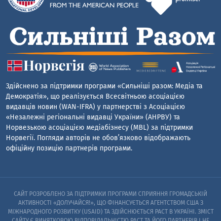
Здійснено за підтримки програми «Сильніші разом: Медіа та
Демократія», що реалізується Всесвітньою асоціацією
видавців новин (WAN-IFRA) у партнерстві з Асоціацією
«Незалежні регіональні видавці України» (АНРВУ) та
Норвезькою асоціацією медіабізнесу (MBL) за підтримки
Норвегії. Погляди авторів не обов’язково відображають
офіційну позицію партнерів програми.
САЙТ РОЗРОБЛЕНО ЗА ПІДТРИМКИ ПРОГРАМИ СПРИЯННЯ ГРОМАДСЬКІЙ
АКТИВНОСТІ «ДОЛУЧАЙСЯ!», ЩО ФІНАНСУЄТЬСЯ АГЕНТСТВОМ США З
МІЖНАРОДНОГО РОЗВИТКУ (USAID) ТА ЗДІЙСНЮЄТЬСЯ PACT В УКРАЇНІ. ЗМІСТ
САЙТУ Є ВИНЯТКОВОЮ ВІДПОВІДАЛЬНІСТЮ PACT ТА ЙОГО ПАРТНЕРІВ I НЕ