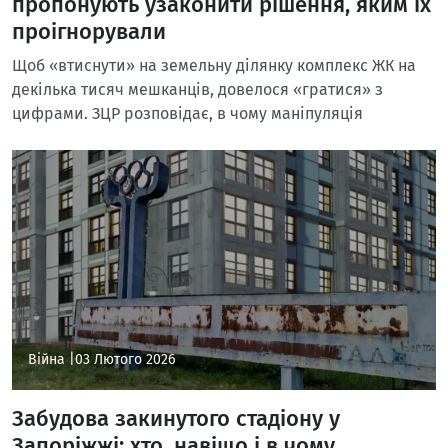
пропонують узаконити рішення, яким їх
проігнорували
Щоб «втиснути» на земельну ділянку комплекс ЖК на
декілька тисяч мешканців, довелося «гратися» з
цифрами. ЗЦР розповідає, в чому маніпуляція
Війна |
03 Лютого 2026
Забудова закинутого стадіону у
Запоріжжі: хто, навіщо і в чому