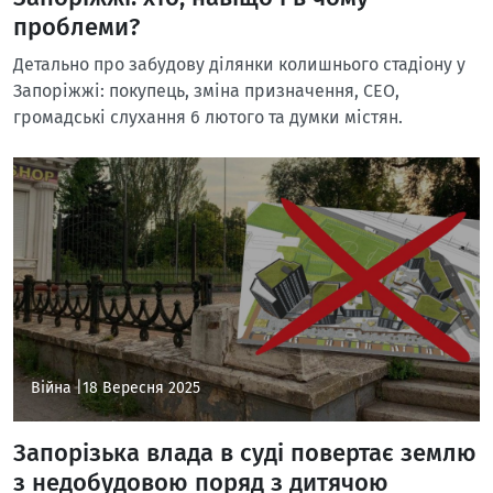
проблеми?
Детально про забудову ділянки колишнього стадіону у
Запоріжжі: покупець, зміна призначення, СЕО,
громадські слухання 6 лютого та думки містян.
Війна |
18 Вересня 2025
Запорізька влада в суді повертає землю
з недобудовою поряд з дитячою