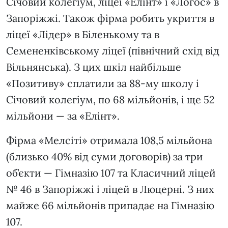
Січовий колегіум, ліцеї «Елінт» і «Логос» в
Запоріжжі. Також фірма робить укриття в
ліцеї «Лідер» в Біленькому та в
Семененківському ліцеї (північний схід від
Вільнянська). З цих шкіл найбільше
«Позитиву» сплатили за 88-му школу і
Січовий колегіум, по 68 мільйонів, і ще 52
мільйони — за «Елінт».
Фірма «Мелсіті» отримала 108,5 мільйона
(близько 40% від суми договорів) за три
об’єкти — Гімназію 107 та Класичний ліцей
№ 46 в Запоріжжі і ліцей в Люцерні. З них
майже 66 мільйонів припадає на Гімназію
107.