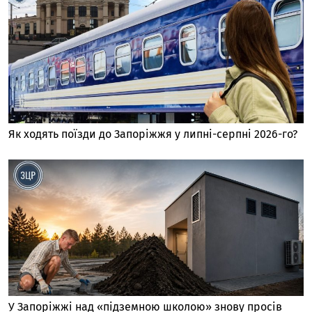
Як ходять поїзди до Запоріжжя у липні-серпні 2026-го?
У Запоріжжі над «підземною школою» знову просів