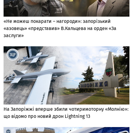
«Не можеш покарати – нагороди»: запорізький
«азовець» «представив» В.Кальцева на орден «За
заслуги»
На Запоріжжі вперше збили чотиримоторну «Молнію»:
що відомо про новий дрон Lightning 13