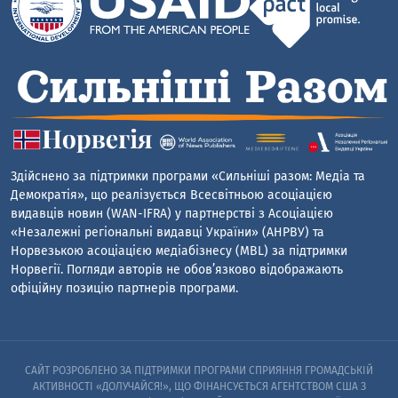
Здійснено за підтримки програми «Сильніші разом: Медіа та
Демократія», що реалізується Всесвітньою асоціацією
видавців новин (WAN-IFRA) у партнерстві з Асоціацією
«Незалежні регіональні видавці України» (АНРВУ) та
Норвезькою асоціацією медіабізнесу (MBL) за підтримки
Норвегії. Погляди авторів не обов’язково відображають
офіційну позицію партнерів програми.
САЙТ РОЗРОБЛЕНО ЗА ПІДТРИМКИ ПРОГРАМИ СПРИЯННЯ ГРОМАДСЬКІЙ
АКТИВНОСТІ «ДОЛУЧАЙСЯ!», ЩО ФІНАНСУЄТЬСЯ АГЕНТСТВОМ США З