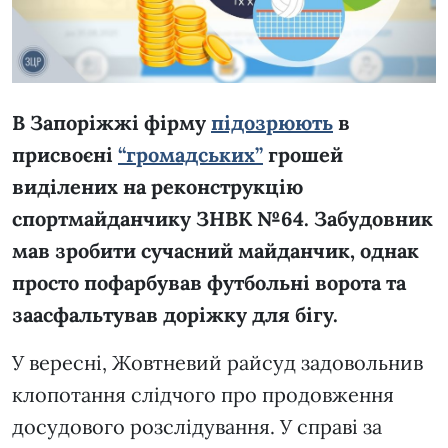
В Запоріжжі фірму
підозрюють
в
присвоєні
“громадських”
грошей
виділених на реконструкцію
спортмайданчику ЗНВК №64. Забудовник
мав зробити сучасний майданчик, однак
просто пофарбував футбольні ворота та
заасфальтував доріжку для бігу.
У вересні, Жовтневий райсуд задовольнив
клопотання слідчого про продовження
досудового розслідування. У справі за