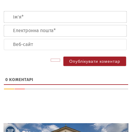
Ім
Ел
по
Ве
са
0
КОМЕНТАРІ