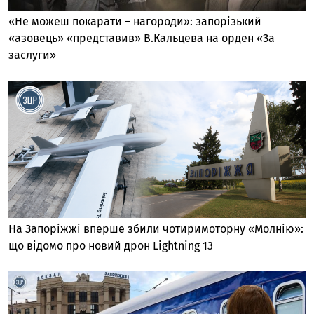
«Не можеш покарати – нагороди»: запорізький
«азовець» «представив» В.Кальцева на орден «За
заслуги»
На Запоріжжі вперше збили чотиримоторну «Молнію»:
що відомо про новий дрон Lightning 13