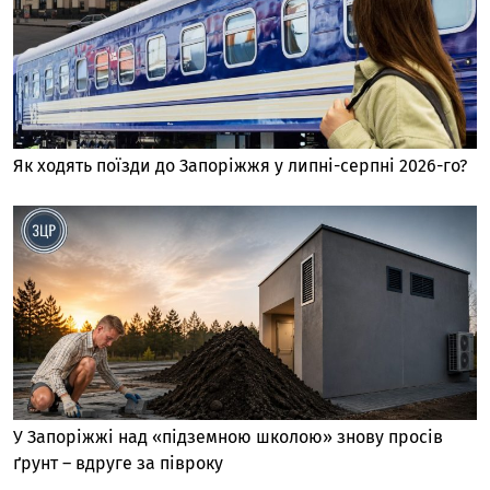
Як ходять поїзди до Запоріжжя у липні-серпні 2026-го?
У Запоріжжі над «підземною школою» знову просів
ґрунт – вдруге за півроку