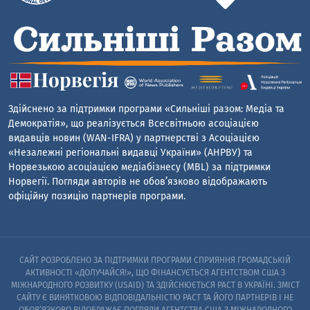
Здійснено за підтримки програми «Сильніші разом: Медіа та
Демократія», що реалізується Всесвітньою асоціацією
видавців новин (WAN-IFRA) у партнерстві з Асоціацією
«Незалежні регіональні видавці України» (АНРВУ) та
Норвезькою асоціацією медіабізнесу (MBL) за підтримки
Норвегії. Погляди авторів не обов’язково відображають
офіційну позицію партнерів програми.
САЙТ РОЗРОБЛЕНО ЗА ПІДТРИМКИ ПРОГРАМИ СПРИЯННЯ ГРОМАДСЬКІЙ
АКТИВНОСТІ «ДОЛУЧАЙСЯ!», ЩО ФІНАНСУЄТЬСЯ АГЕНТСТВОМ США З
МІЖНАРОДНОГО РОЗВИТКУ (USAID) ТА ЗДІЙСНЮЄТЬСЯ PACT В УКРАЇНІ. ЗМІСТ
САЙТУ Є ВИНЯТКОВОЮ ВІДПОВІДАЛЬНІСТЮ PACT ТА ЙОГО ПАРТНЕРІВ I НЕ
ОБОВ’ЯЗКОВО ВІДОБРАЖАЄ ПОГЛЯДИ АГЕНТСТВА США З МІЖНАРОДНОГО