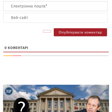
Ел
по
Ве
са
0
КОМЕНТАРІ