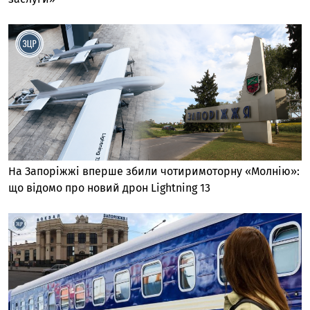
На Запоріжжі вперше збили чотиримоторну «Молнію»:
що відомо про новий дрон Lightning 13