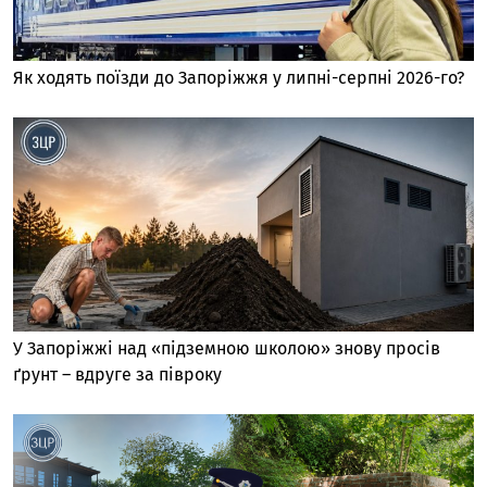
Як ходять поїзди до Запоріжжя у липні-серпні 2026-го?
У Запоріжжі над «підземною школою» знову просів
ґрунт – вдруге за півроку