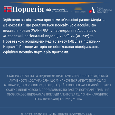
Здійснено за підтримки програми «Сильніші разом: Медіа та
Демократія», що реалізується Всесвітньою асоціацією
видавців новин (WAN-IFRA) у партнерстві з Асоціацією
«Незалежні регіональні видавці України» (АНРВУ) та
Норвезькою асоціацією медіабізнесу (MBL) за підтримки
Норвегії. Погляди авторів не обов’язково відображають
офіційну позицію партнерів програми.
САЙТ РОЗРОБЛЕНО ЗА ПІДТРИМКИ ПРОГРАМИ СПРИЯННЯ ГРОМАДСЬКІЙ
АКТИВНОСТІ «ДОЛУЧАЙСЯ!», ЩО ФІНАНСУЄТЬСЯ АГЕНТСТВОМ США З
МІЖНАРОДНОГО РОЗВИТКУ (USAID) ТА ЗДІЙСНЮЄТЬСЯ PACT В УКРАЇНІ. ЗМІСТ
САЙТУ Є ВИНЯТКОВОЮ ВІДПОВІДАЛЬНІСТЮ PACT ТА ЙОГО ПАРТНЕРІВ I НЕ
ОБОВ’ЯЗКОВО ВІДОБРАЖАЄ ПОГЛЯДИ АГЕНТСТВА США З МІЖНАРОДНОГО
РОЗВИТКУ (USAID) АБО УРЯДУ США
© 2023. ЗАПОРІЗЬКИЙ ЦЕНТР РОЗСЛІДУВАНЬ