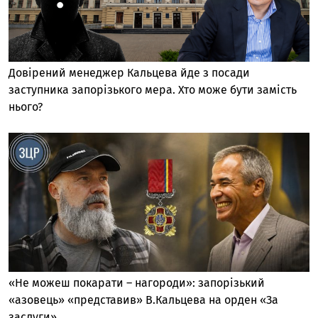
Довірений менеджер Кальцева йде з посади
заступника запорізького мера. Хто може бути замість
нього?
«Не можеш покарати – нагороди»: запорізький
«азовець» «представив» В.Кальцева на орден «За
заслуги»