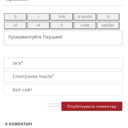
Ім
Ел
по
Ве
са
0
КОМЕНТАРІ