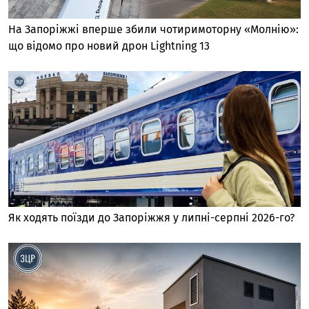
На Запоріжжі вперше збили чотиримоторну «Молнію»:
що відомо про новий дрон Lightning 13
Як ходять поїзди до Запоріжжя у липні-серпні 2026-го?