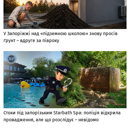
У Запоріжжі над «підземною школою» знову просів
ґрунт – вдруге за півроку
Стоки під запорізьким Starbath Spa: поліція відкрила
провадження, але що розслідує – невідомо