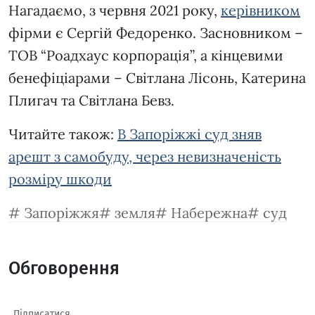
Нагадаємо, з червня 2021 року,
керівником
фірми є Сергій Федоренко. Засновником –
ТОВ “Роадхаус корпорація”, а кінцевими
бенефіціарами – Світлана Лісонь, Катерина
Плигач та Світлана Бевз.
Читайте також:
В Запоріжжі суд зняв
арешт з самобуду, через невизначеність
розміру шкоди
Запоріжжя
земля
Набережна
суд
Обговорення
Підписатися