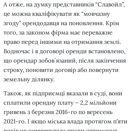
А отже, на думку представників “Славойл”,
це можна кваліфікувати як “мовчазну
згоду” орендодавця на поновлення. Крім
того, за законом фірма має переважне
право перед іншими на отримання землі.
Водночас і в договорі оренди встановлено,
що орендар зобов`язаний, після закінчення
строку, поновити договір або повернути
земельну ділянку.
Також, як підприємці вказали в суді, вони
сплатили орендну плату – 2,2 мільйони
гривень з березня 2016-го по вересень
2021-го. І якщо міська влада протягом п’яти
років не заперечувала проти отримання