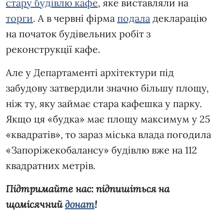
стару будівлю кафе
, яке виставляли на
торги
. А в червні фірма
подала
декларацію
на початок будівельних робіт з
реконструкції кафе.
Але у Департаменті архітектури під
забудову затвердили значно більшу площу,
ніж ту, яку займає стара кафешка у парку.
Якщо ця «будка» має площу максимум у 25
«квадратів», то зараз міська влада погодила
«Запоріжекобалансу» будівлю вже на 112
квадратних метрів.
Підтримайте нас: підпишіться на
щомісячний
донат
!