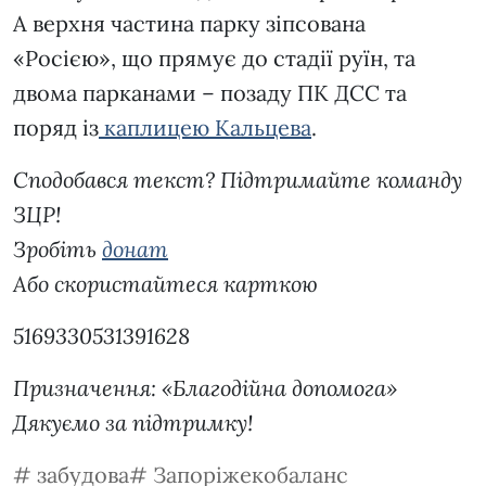
А верхня частина парку зіпсована
«Росією», що прямує до стадії руїн, та
двома парканами – позаду ПК ДСС та
поряд із
каплицею Кальцева
.
Сподобався текст? Підтримайте команду
ЗЦР!
Зробіть
донат
Або скористайтеся карткою
5169330531391628
Призначення: «Благодійна допомога»
Дякуємо за підтримку!
забудова
Запоріжекобаланс