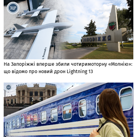
На Запоріжжі вперше збили чотиримоторну «Молнію»:
що відомо про новий дрон Lightning 13