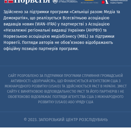
Здійснено за підтримки програми «Сильніші разом: Медіа та
Демократія», що реалізується Всесвітньою асоціацією
видавців новин (WAN-IFRA) у партнерстві з Асоціацією
«Незалежні регіональні видавці України» (АНРВУ) та
Норвезькою асоціацією медіабізнесу (MBL) за підтримки
Норвегії. Погляди авторів не обов’язково відображають
офіційну позицію партнерів програми.
САЙТ РОЗРОБЛЕНО ЗА ПІДТРИМКИ ПРОГРАМИ СПРИЯННЯ ГРОМАДСЬКІЙ
АКТИВНОСТІ «ДОЛУЧАЙСЯ!», ЩО ФІНАНСУЄТЬСЯ АГЕНТСТВОМ США З
МІЖНАРОДНОГО РОЗВИТКУ (USAID) ТА ЗДІЙСНЮЄТЬСЯ PACT В УКРАЇНІ. ЗМІСТ
САЙТУ Є ВИНЯТКОВОЮ ВІДПОВІДАЛЬНІСТЮ PACT ТА ЙОГО ПАРТНЕРІВ I НЕ
ОБОВ’ЯЗКОВО ВІДОБРАЖАЄ ПОГЛЯДИ АГЕНТСТВА США З МІЖНАРОДНОГО
РОЗВИТКУ (USAID) АБО УРЯДУ США
© 2023. ЗАПОРІЗЬКИЙ ЦЕНТР РОЗСЛІДУВАНЬ