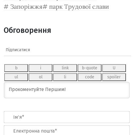
Запоріжжя
парк Трудової слави
Обговорення
Підписатися
Ім
Ел
по