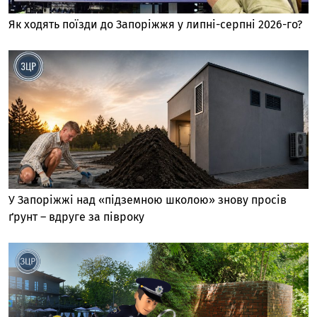
Як ходять поїзди до Запоріжжя у липні-серпні 2026-го?
У Запоріжжі над «підземною школою» знову просів
ґрунт – вдруге за півроку