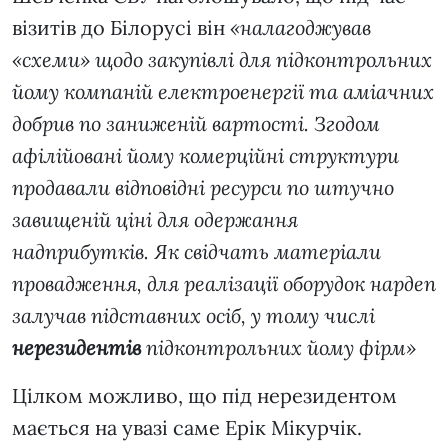
візитів до Білорусі він
«налагоджував
«схеми» щодо закупівлі для підконтрольних
йому компаній електроенергії та аміачних
добрив по заниженій вартості. Згодом
афілійовані йому комерційні структури
продавали відповідні ресурси по штучно
завищеній ціні для одержання
надприбутків. Як свідчать матеріали
провадження, для реалізації оборудок нардеп
залучав підставних осіб, у тому числі
нерезидентів
підконтрольних йому фірм»
Цілком можливо, що під нерезидентом
мається на увазі саме Ерік Мікурчік.