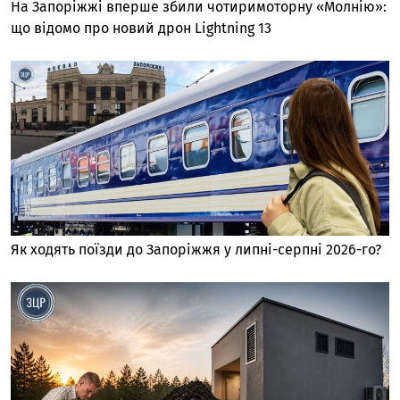
На Запоріжжі вперше збили чотиримоторну «Молнію»:
що відомо про новий дрон Lightning 13
Як ходять поїзди до Запоріжжя у липні-серпні 2026-го?