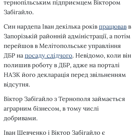
тернопільським підприємцем Віктором
Забігайло.
Син нардепа Іван декілька років
працював
в
Запорізькій районній адміністрації, а потім
перейшов в Мелітопольське управління
ДБР на
посаду слідчого
. Невідомо, коли він
полишив роботу в ДБР, адже на порталі
НАЗК його декларація перед звільненням
відсутня.
Віктор Забігайло з Тернополя займається
аграрним бізнесом, в тому числі
добривами.
Іван Шевченко і Віктор Забігайло є