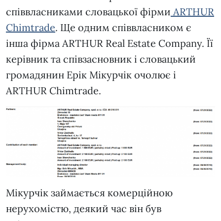
співвласниками словацької фірми
ARTHUR
Chimtrade
. Ще одним співвласником є
інша фірма ARTHUR Real Estate Company. Її
керівник та співзасновник і словацький
громадянин Ерік Мікурчік очолює і
ARTHUR Chimtrade.
Мікурчік займається комерційною
нерухомістю, деякий час він був