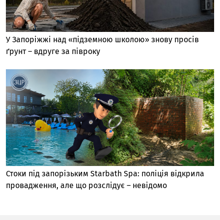
У Запоріжжі над «підземною школою» знову просів
ґрунт – вдруге за півроку
Стоки під запорізьким Starbath Spa: поліція відкрила
провадження, але що розслідує – невідомо