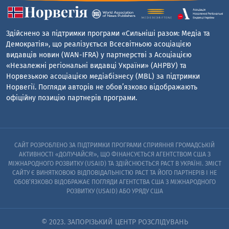
Здійснено за підтримки програми «Сильніші разом: Медіа та
Демократія», що реалізується Всесвітньою асоціацією
видавців новин (WAN-IFRA) у партнерстві з Асоціацією
«Незалежні регіональні видавці України» (АНРВУ) та
Норвезькою асоціацією медіабізнесу (MBL) за підтримки
Норвегії. Погляди авторів не обов’язково відображають
офіційну позицію партнерів програми.
САЙТ РОЗРОБЛЕНО ЗА ПІДТРИМКИ ПРОГРАМИ СПРИЯННЯ ГРОМАДСЬКІЙ
АКТИВНОСТІ «ДОЛУЧАЙСЯ!», ЩО ФІНАНСУЄТЬСЯ АГЕНТСТВОМ США З
МІЖНАРОДНОГО РОЗВИТКУ (USAID) ТА ЗДІЙСНЮЄТЬСЯ PACT В УКРАЇНІ. ЗМІСТ
САЙТУ Є ВИНЯТКОВОЮ ВІДПОВІДАЛЬНІСТЮ PACT ТА ЙОГО ПАРТНЕРІВ I НЕ
ОБОВ’ЯЗКОВО ВІДОБРАЖАЄ ПОГЛЯДИ АГЕНТСТВА США З МІЖНАРОДНОГО
РОЗВИТКУ (USAID) АБО УРЯДУ США
© 2023. ЗАПОРІЗЬКИЙ ЦЕНТР РОЗСЛІДУВАНЬ