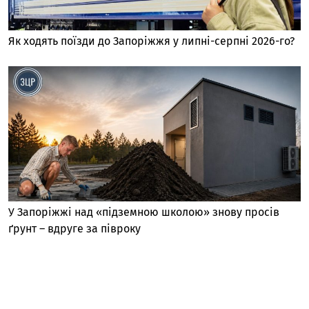
Як ходять поїзди до Запоріжжя у липні-серпні 2026-го?
У Запоріжжі над «підземною школою» знову просів
ґрунт – вдруге за півроку