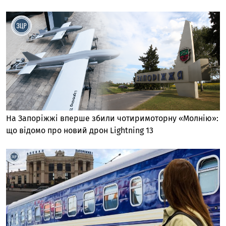
На Запоріжжі вперше збили чотиримоторну «Молнію»:
що відомо про новий дрон Lightning 13