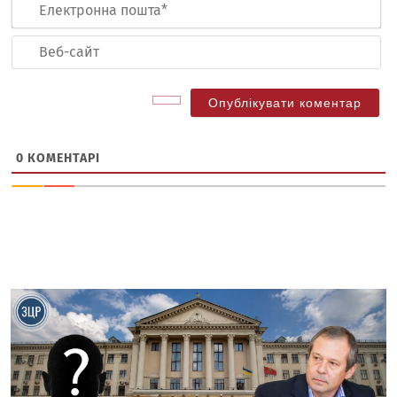
Ел
по
Ве
са
0
КОМЕНТАРІ