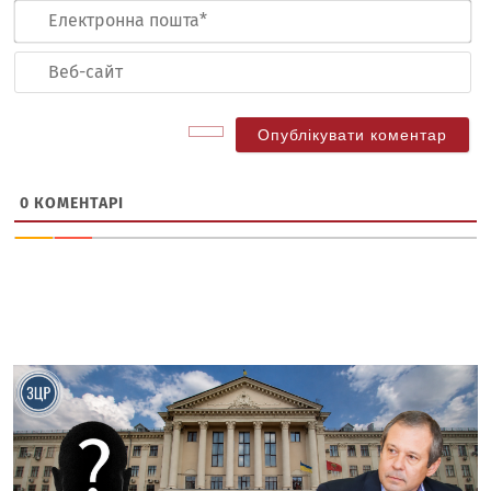
Ел
по
Ве
са
0
КОМЕНТАРІ