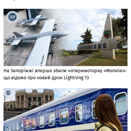
На Запоріжжі вперше збили чотиримоторну «Молнію»:
що відомо про новий дрон Lightning 13