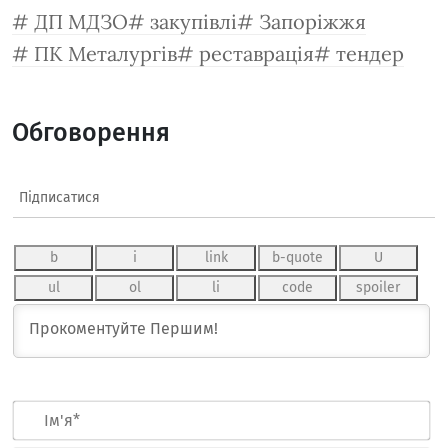
ДП МДЗО
закупівлі
Запоріжжя
ПК Металургів
реставрація
тендер
Обговорення
Підписатися
Ім