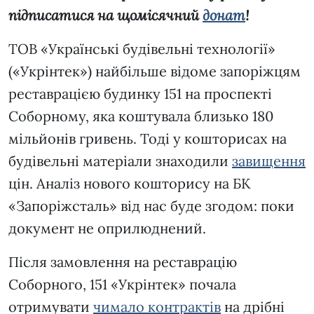
підписатися на щомісячний
донат
!
ТОВ «Українські будівельні технології»
(«Укрінтек») найбільше відоме запоріжцям
реставрацією будинку 151 на проспекті
Соборному, яка коштувала близько 180
мільйонів гривень. Тоді у кошторисах на
будівельні матеріали знаходили
завищення
цін. Аналіз нового кошторису на БК
«Запоріжсталь» від нас буде згодом: поки
документ не оприлюднений.
Після замовлення на реставрацію
Соборного, 151 «Укрінтек» почала
отримувати
чимало контрактів
на дрібні