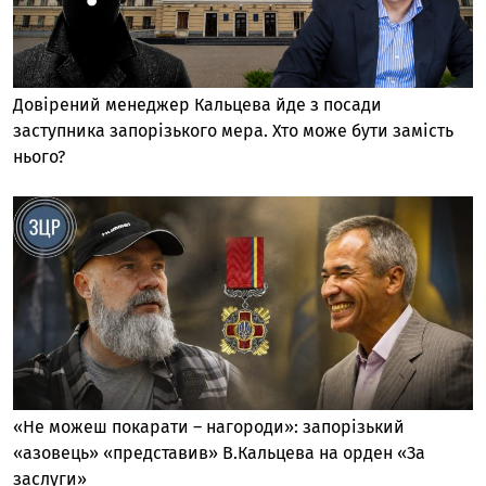
Довірений менеджер Кальцева йде з посади
заступника запорізького мера. Хто може бути замість
нього?
«Не можеш покарати – нагороди»: запорізький
«азовець» «представив» В.Кальцева на орден «За
заслуги»