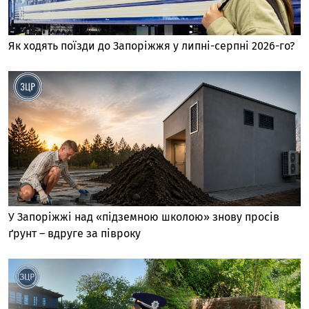
Як ходять поїзди до Запоріжжя у липні-серпні 2026-го?
У Запоріжжі над «підземною школою» знову просів
ґрунт – вдруге за півроку