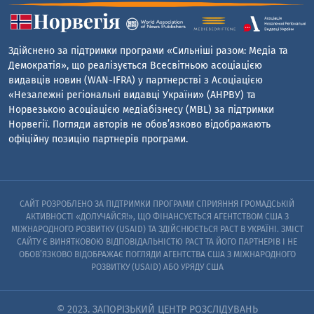
Здійснено за підтримки програми «Сильніші разом: Медіа та
Демократія», що реалізується Всесвітньою асоціацією
видавців новин (WAN-IFRA) у партнерстві з Асоціацією
«Незалежні регіональні видавці України» (АНРВУ) та
Норвезькою асоціацією медіабізнесу (MBL) за підтримки
Норвегії. Погляди авторів не обов’язково відображають
офіційну позицію партнерів програми.
САЙТ РОЗРОБЛЕНО ЗА ПІДТРИМКИ ПРОГРАМИ СПРИЯННЯ ГРОМАДСЬКІЙ
АКТИВНОСТІ «ДОЛУЧАЙСЯ!», ЩО ФІНАНСУЄТЬСЯ АГЕНТСТВОМ США З
МІЖНАРОДНОГО РОЗВИТКУ (USAID) ТА ЗДІЙСНЮЄТЬСЯ PACT В УКРАЇНІ. ЗМІСТ
САЙТУ Є ВИНЯТКОВОЮ ВІДПОВІДАЛЬНІСТЮ PACT ТА ЙОГО ПАРТНЕРІВ I НЕ
ОБОВ’ЯЗКОВО ВІДОБРАЖАЄ ПОГЛЯДИ АГЕНТСТВА США З МІЖНАРОДНОГО
РОЗВИТКУ (USAID) АБО УРЯДУ США
© 2023. ЗАПОРІЗЬКИЙ ЦЕНТР РОЗСЛІДУВАНЬ