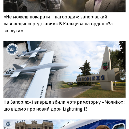
«Не можеш покарати – нагороди»: запорізький
«азовець» «представив» В.Кальцева на орден «За
заслуги»
На Запоріжжі вперше збили чотиримоторну «Молнію»:
що відомо про новий дрон Lightning 13