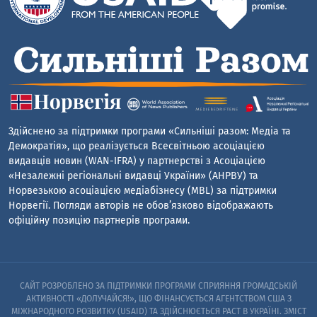
Здійснено за підтримки програми «Сильніші разом: Медіа та
Демократія», що реалізується Всесвітньою асоціацією
видавців новин (WAN-IFRA) у партнерстві з Асоціацією
«Незалежні регіональні видавці України» (АНРВУ) та
Норвезькою асоціацією медіабізнесу (MBL) за підтримки
Норвегії. Погляди авторів не обов’язково відображають
офіційну позицію партнерів програми.
САЙТ РОЗРОБЛЕНО ЗА ПІДТРИМКИ ПРОГРАМИ СПРИЯННЯ ГРОМАДСЬКІЙ
АКТИВНОСТІ «ДОЛУЧАЙСЯ!», ЩО ФІНАНСУЄТЬСЯ АГЕНТСТВОМ США З
МІЖНАРОДНОГО РОЗВИТКУ (USAID) ТА ЗДІЙСНЮЄТЬСЯ PACT В УКРАЇНІ. ЗМІСТ