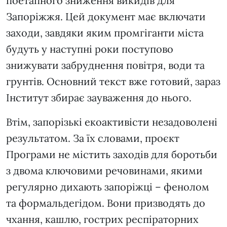
поетапного зниження викидів для
Запоріжжя. Цей документ має включати
заходи, завдяки яким промгіганти міста
будуть у наступні роки поступово
знижувати забруднення повітря, води та
грунтів. Основний текст вже готовий, зараз
Інститут збирає зауваження до нього.
Втім, запорізькі екоактивісти незадоволені
результатом. За їх словами, проєкт
Програми не містить заходів для боротьби
з двома ключовими речовинами, якими
регулярно дихають запоріжці – фенолом
та формальдегідом. Вони призводять до
чхання, кашлю, гострих респіраторних