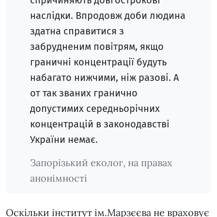
спричиняють довгострокові
наслідки. Впродовж доби людина
здатна справитися з
забрудненим повітрям, якщо
граничні концентрації будуть
набагато нижчими, ніж разові. А
от так званих гранично
допустимих середньорічних
концентрацій в законодавстві
України немає.
Запорізький еколог, на правах
анонімності
Оскільки інститут ім.Марзєєва не враховує