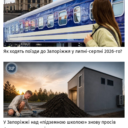
Як ходять поїзди до Запоріжжя у липні-серпні 2026-го?
У Запоріжжі над «підземною школою» знову просів