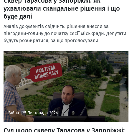
Сквер Тарасова у Запоріжжі: як
ухвалювали скандальне рішення і що
буде далі
Аналіз документів свідчить: рішення внесли за
півгодини-годину до початку сесії міськради. Депутати
будуть розбиратися, за що проголосували
Війна |
25 Листопада 2024
Суд щодо скверу Тарасова у Запоріжжі: