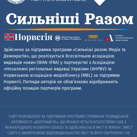
Здійснено за підтримки програми «Сильніші разом: Медіа та
Демократія», що реалізується Всесвітньою асоціацією
видавців новин (WAN-IFRA) у партнерстві з Асоціацією
«Незалежні регіональні видавці України» (АНРВУ) та
Норвезькою асоціацією медіабізнесу (MBL) за підтримки
Норвегії. Погляди авторів не обов’язково відображають
офіційну позицію партнерів програми.
САЙТ РОЗРОБЛЕНО ЗА ПІДТРИМКИ ПРОГРАМИ СПРИЯННЯ ГРОМАДСЬКІЙ
АКТИВНОСТІ «ДОЛУЧАЙСЯ!», ЩО ФІНАНСУЄТЬСЯ АГЕНТСТВОМ США З
МІЖНАРОДНОГО РОЗВИТКУ (USAID) ТА ЗДІЙСНЮЄТЬСЯ PACT В УКРАЇНІ. ЗМІСТ
САЙТУ Є ВИНЯТКОВОЮ ВІДПОВІДАЛЬНІСТЮ PACT ТА ЙОГО ПАРТНЕРІВ I НЕ