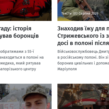
Тексти |
03 Серпня 2023
аду: історія
Знаходив їжу для 
ував боронців
Стрижевського із 
досі в полоні післ
 побратимами з 55-ї
Військовослужбовець Дмитр
знаходиться в полоні на
в російському полоні. Він 
 медика, який рятував
боронив цивільних і допом
“Запорізького центру
Маріуполя