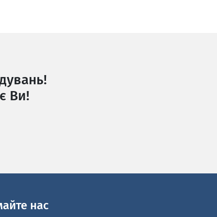
дувань!
є Ви!
майте нас