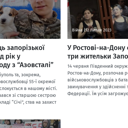
Війна |
12 Липня 2023
ць запорізької
У Ростові-на-Дону 
 рік у
три жительки Запо
оду з “Азовсталі”
14 червня Південний окружн
Ростов-на-Дону, розпочав р
уполь та, зокрема,
військовослужбовців з бат
вослужбовці 55-ї окремої
звинувачення у здійсненні 
слокується в нашому місті.
Федерації. Їм усім загрожує
увався зі старшою сестрою
ладі “Січі”, став на захист