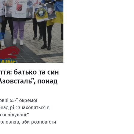
ття: батько та син
Азовсталь”, понад
вці 55-ї окремої
онад рік знаходяться в
розслідувань”
оловіків, аби розповісти