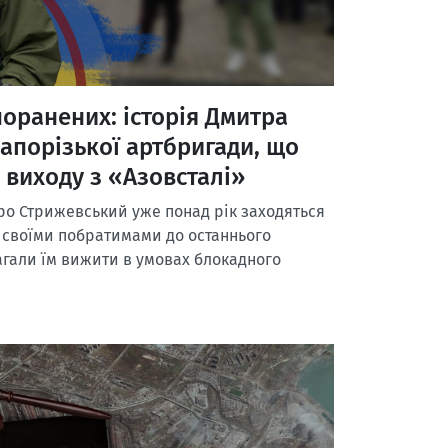
поранених: історія Дмитра
запорізької артбригади, що
я виходу з «Азовсталі»
о Стрижевський уже понад рік заходяться
зі своїми побратимами до останнього
агали їм вижити в умовах блокадного