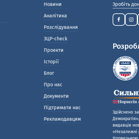
Новини
Зробіть до
Аналітика
Розслідування
ЗЦР-check
Розроб
Проекти
Історії
Блог
Про нас
Документи
Підтримати нас
Здійснено за
Рекламодавцям
Демократія»,
видавців нов
«Незалежні р
Норвезькою 