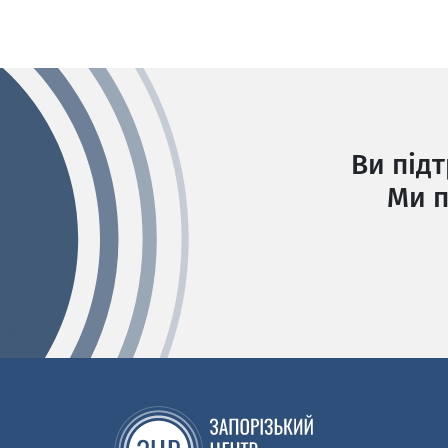
Ви під
Ми п