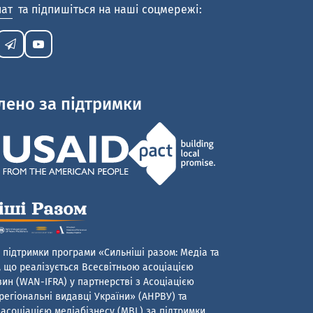
нат
та підпишіться на наші соцмережі:
лено за підтримки
 підтримки програми «Сильніші разом: Медіа та
 що реалізується Всесвітньою асоціацією
ин (WAN-IFRA) у партнерстві з Асоціацією
егіональні видавці України» (АНРВУ) та
асоціацією медіабізнесу (MBL) за підтримки