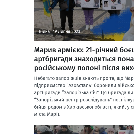
Війна |
19 Липня 2023
Марив армією: 21-річний боє
артбригади знаходиться понад
російському полоні після вих
Небагато запоріжців знають про те, що Марі
підприємство “Азовсталь” боронили військо
артбригади “Запорізька Січ”. Ця бригада ди
“Запорізький центр розслідувань” поспілк
бійця родом з Харківської області, який, у ск
міста Марії.