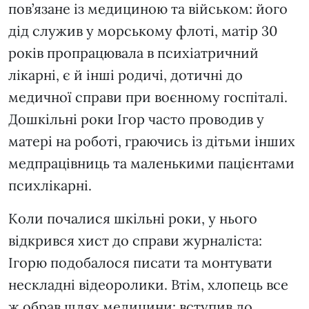
пов’язане із медициною та військом: його
дід служив у морському флоті, матір 30
років пропрацювала в психіатричний
лікарні, є й інші родичі, дотичні до
медичної справи при воєнному госпіталі.
Дошкільні роки Ігор часто проводив у
матері на роботі, граючись із дітьми інших
медпрацівниць та маленькими пацієнтами
психлікарні.
Коли почалися шкільні роки, у нього
відкрився хист до справи журналіста:
Ігорю подобалося писати та монтувати
нескладні відеоролики. Втім, хлопець все
ж обрав шлях медицини: вступив до