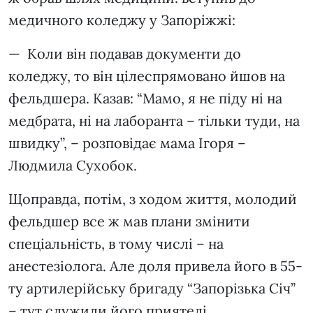
медичного коледжу у Запоріжжі:
— Коли він подавав документи до
коледжу, то він цілеспрямовано йшов на
фельдшера. Казав: “Мамо, я не піду ні на
медбрата, ні на лаборанта – тільки туди, на
швидку”, – розповідає мама Ігоря –
Людмила Сухобок.
Щоправда, потім, з ходом життя, молодий
фельдшер все ж мав плани змінити
спеціальність, в тому числі – на
анестезіолога. Але доля привела його в 55-
ту артилерійську бригаду “Запорізька Січ”
– тут служили його приятелі.