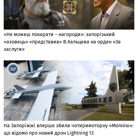
«Не можеш покарати – нагороди»: запорізький
«азовець» «представив» В.Кальцева на орден «За
заслуги»
На Запоріжжі вперше збили чотиримоторну «Молнію»:
що відомо про новий дрон Lightning 13