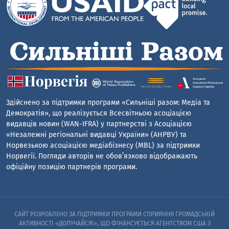
Здійснено за підтримки програми «Сильніші разом: Медіа та
Демократія», що реалізується Всесвітньою асоціацією
видавців новин (WAN-IFRA) у партнерстві з Асоціацією
«Незалежні регіональні видавці України» (АНРВУ) та
Норвезькою асоціацією медіабізнесу (MBL) за підтримки
Норвегії. Погляди авторів не обов’язково відображають
офіційну позицію партнерів програми.
САЙТ РОЗРОБЛЕНО ЗА ПІДТРИМКИ ПРОГРАМИ СПРИЯННЯ ГРОМАДСЬКІЙ
АКТИВНОСТІ «ДОЛУЧАЙСЯ!», ЩО ФІНАНСУЄТЬСЯ АГЕНТСТВОМ США З