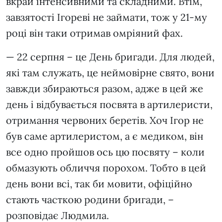
вкрай інтенсивними та складними. Втім,
завзятості Ігореві не займати, тож у 21-му
році він таки отримав омріяний фах.
— 22 серпня – це День бригади. Для людей,
які там служать, це неймовірне свято, вони
завжди збираються разом, адже в цей же
день і відбувається посвята в артилеристи,
отримання червоних беретів. Хоч Ігор не
був саме артилеристом, а є медиком, він
все одно пройшов ось цю посвяту – коли
обмазують обличчя порохом. Тобто в цей
день вони всі, так би мовити, офіційно
стають часткою родини бригади, –
розповідає Людмила.