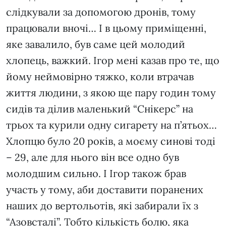
слідкували за допомогою дронів, тому
працювали вночі… І в цьому приміщенні,
яке завалило, був саме цей молодий
хлопець, важкий. Ігор мені казав про те, що
йому неймовірно тяжко, коли втрачав
життя людини, з якою ще пару годин тому
сидів та ділив маленький “Снікерс” на
трьох та курили одну сигарету на п’ятьох…
Хлопцю було 20 років, а моєму синові тоді
– 29, але для нього він все одно був
молодшим сильно. І Ігор також брав
участь у тому, аби доставити поранених
наших до вертольотів, які забирали їх з
“Азовсталі”. Тобто кількість болю, яка