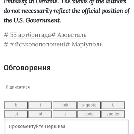
Embassy in Ukraine. The views of the authors
do not necessarily reflect the official position of
the U.S. Government.
55 артбригада
Азовсталь
військовополонені
Маріуполь
Обговорення
Підписатися