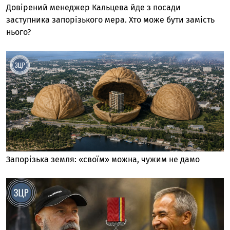
Довірений менеджер Кальцева йде з посади
заступника запорізького мера. Хто може бути замість
нього?
Запорізька земля: «своїм» можна, чужим не дамо