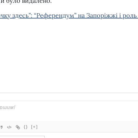
кий було видалено.
очку здесь”: “Референдум” на Запоріжжі і роль
{}
[+]