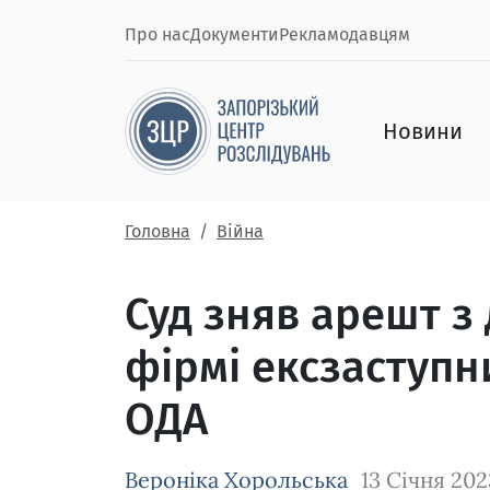
Про нас
Документи
Рекламодавцям
Новини
Головна
Війна
Суд зняв арешт з
фірмі ексзаступн
ОДА
Вероніка Хорольська
13 Січня 202