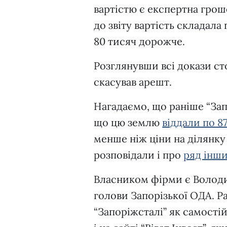
вартістю є експертна грошо
до звіту вартість складала
80 тисяч дорожче.
Розглянувши всі докази ст
скасував арешт.
Нагадаємо, що раніше “Зап
що цю землю
віддали по 8
менше ніж ціни на ділянк
розповідали і про
ряд інши
Власником фірми є Волод
голови Запорізької ОДА. Ра
“Запоріжсталі” як самостій