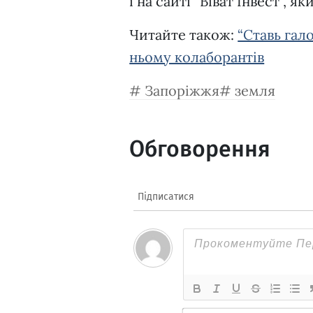
і на сайті “Віват Інвест”, я
Читайте також:
“Ставь гал
ньому колаборантів
Запоріжжя
земля
Обговорення
Підписатися