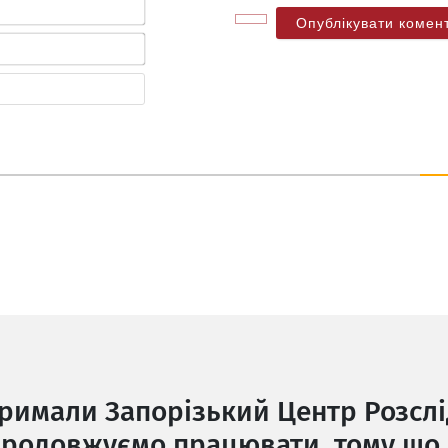
Ім'я*
Електронна
пошта*
Веб-
сайт
тримали Запорізький Центр Розслі
родовжуємо працювати, тому що 