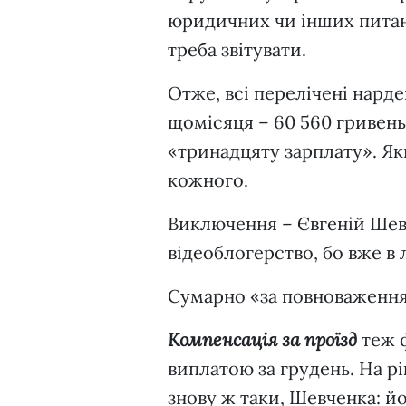
юридичних чи інших питань
треба звітувати.
Отже, всі перелічені нард
щомісяця – 60 560 гривень.
«тринадцяту зарплату». Якщ
кожного.
Виключення – Євгеній Шевч
відеоблогерство, бо вже в 
Сумарно «за повноваження»
Компенсація за проїзд
теж ф
виплатою за грудень. На рі
знову ж таки, Шевченка: йо