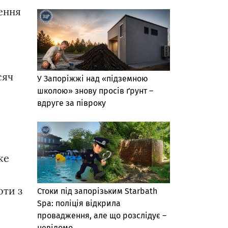
ення
сяч
У Запоріжжі над «підземною
школою» знову просів ґрунт –
вдруге за півроку
же
оти з
Стоки під запорізьким Starbath
Spa: поліція відкрила
провадження, але що розслідує –
невідомо