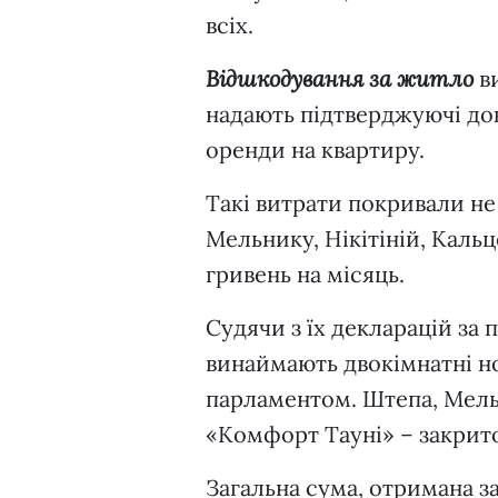
всіх.
Відшкодування за житло
ви
надають підтверджуючі док
оренди на квартиру.
Такі витрати покривали не 
Мельнику, Нікітіній, Кальц
гривень на місяць.
Судячи з їх декларацій за 
винаймають двокімнатні но
парламентом. Штепа, Мельн
«Комфорт Тауні» – закрито
Загальна сума, отримана з