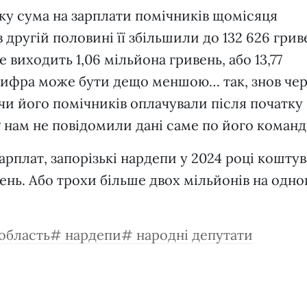
ку сума на зарплати помічників щомісяця
в другій половині її збільшили до 132 626 грив
е виходить 1,06 мільйона гривень, або 13,77
я цифра може бути дещо меншою… так, знов че
чи його помічників оплачували після початку
ВР нам не повідомили дані саме по його команд
арплат, запорізькі нардепи у 2024 році кошту
вень. Або трохи більше двох мільйонів на одно
 область
нардепи
народні депутати