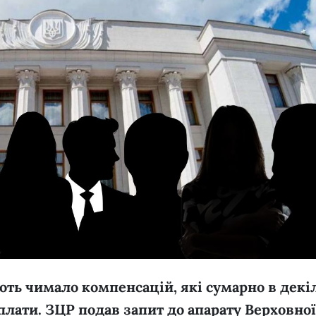
ть чимало компенсацій, які сумарно в декі
плати. ЗЦР подав запит до апарату Верховно