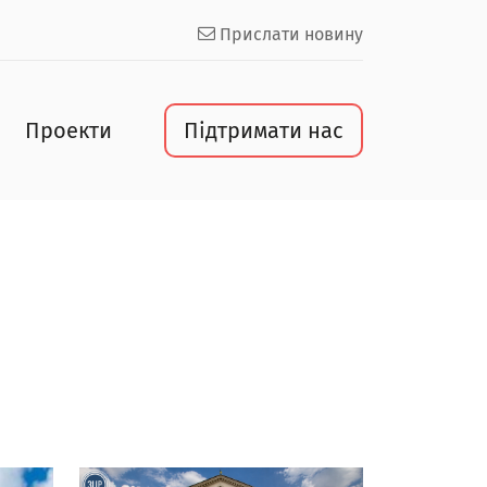
Прислати новину
Проекти
Підтримати нас