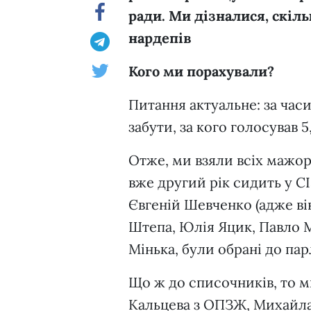
ради. Ми дізналися, скіл
нардепів
Кого ми порахували?
Питання актуальне: за час
забути, за кого голосував 5
Отже, ми взяли всіх мажор
вже другий рік сидить у С
Євгеній Шевченко (адже ві
Штепа, Юлія Яцик, Павло М
Мінька, були обрані до па
Що ж до списочників, то 
Кальцева з ОПЗЖ, Михайла