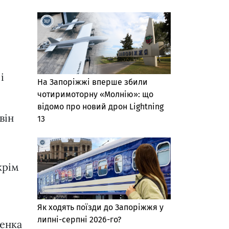
і
На Запоріжжі вперше збили
чотиримоторну «Молнію»: що
відомо про новий дрон Lightning
він
13
крім
Як ходять поїзди до Запоріжжя у
липні-серпні 2026-го?
денка