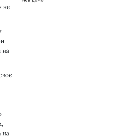
у не
у
би
ч на
своє
ю
м,
а на