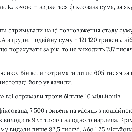
. Ключове – видається фіксована сума, за як
епи отримували на ці повноваження сталу сум
А в грудні подвійну суму – 121 120 гривень, ні
о порахувати за рік, то це виходить 787 тися
енко. Він встиг отримати лише 605 тисяч за 
листопаді його ув’язнили.
 всі отримали трохи більше 10 мільйонів.
іксована, 7 500 гривень на місяць з подвійно
к виходить 97,5 тисячі на одного нардепа. Крі
му видали лише 82,5 тисячі. Або 1,25 мільйон