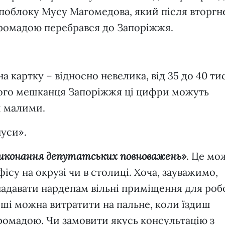
Опоблоку Мусу Магомедова, який після вторгн
громадою перебрався до Запоріжжя.
 картку – відносно невелика, від 35 до 40 ти
ього мешканця Запоріжжя ці цифри можуть
й малими.
нуси».
виконання депутатських повноважень»
. Це мо
ісу на окрузі чи в столиці. Хоча, зауважимо,
 надавати нардепам вільні приміщення для роб
ші можна витратити на пальне, коли їздиш
громадою. Чи замовити якусь консультацію з