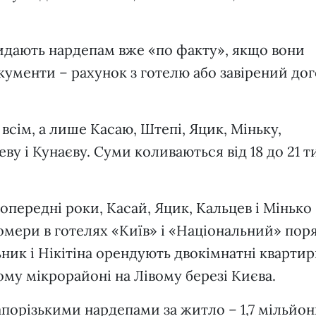
дають нардепам вже «по факту», якщо вони
ументи – рахунок з готелю або завірений дог
всім, а лише Касаю, Штепі, Яцик, Міньку,
еву і Кунаєву. Суми коливаються від 18 до 21 т
попередні роки, Касай, Яцик, Кальцев і Мінько
мери в готелях «Київ» і «Національний» поря
ик і Нікітіна орендують двокімнатні квартир
му мікрорайоні на Лівому березі Києва.
апорізькими нардепами за житло – 1,7 мільйо