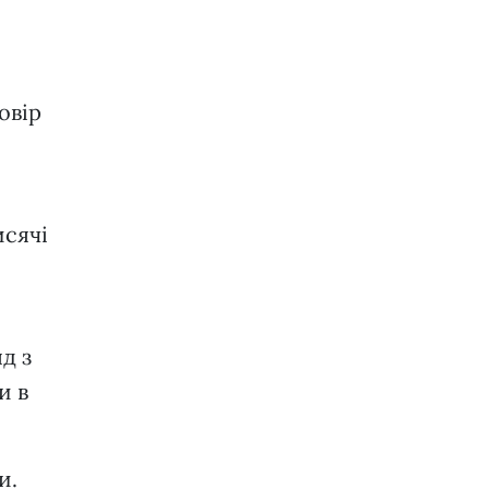
овір
исячі
д з
и в
ни.