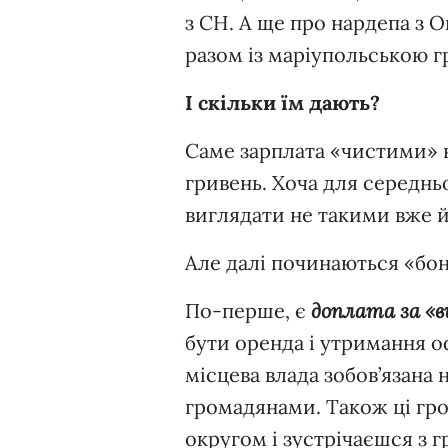
з СН. А ще про нардепа з 
разом із маріупольською 
І скільки їм дають?
Саме зарплата «чистими» на
гривень. Хоча для середн
виглядати не такими вже 
Але далі починаються «бо
По-перше, є
доплата за «
бути оренда і утримання оф
місцева влада зобов’язана
громадянами. Також ці гро
округом і зустрічаєшся з 