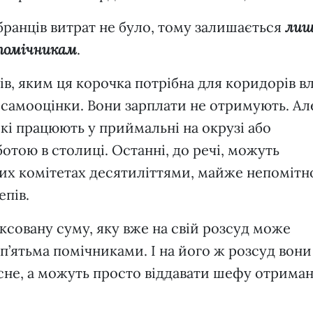
ранців витрат не було, тому залишається
лиш
помічникам
.
в, яким ця корочка потрібна для коридорів в
 самооцінки. Вони зарплати не отримують. Ал
кі працюють у приймальні на окрузі або
тою в столиці. Останні, до речі, можуть
их комітетах десятиліттями, майже непомітн
епів.
совану суму, яку вже на свій розсуд може
п’ятьма помічниками. І на його ж розсуд вони
не, а можуть просто віддавати шефу отрима