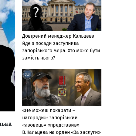
Довірений менеджер Кальцева
йде з посади заступника
запорізького мера. Хто може бути
замість нього?
«Не можеш покарати –
нагороди»: запорізький
лька
«азовець» «представив»
В.Кальцева на орден «За заслуги»
ї