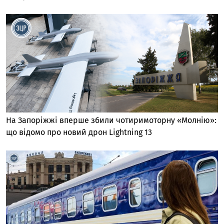
На Запоріжжі вперше збили чотиримоторну «Молнію»:
що відомо про новий дрон Lightning 13