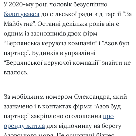
У 2020-му році чоловік безуспішно
балотувався
до сільської ради від партії “За
Майбутнє”. Останні декілька років він є
одним із засновників двох фірм
“Бердянська керуюча компанія” і “Азов буд
партнер”. Будинків в управлінні
“Бердянської керуючої компанії” знайти не
вдалось.
За мобільним номером Олександра, який
зазначено і в контактах фірми “Азов буд
партнер” закріплено оголошення
про
оренду житла
для відпочинку на берегу
Азовського моря. Це основний бізнес