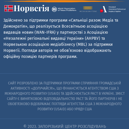
Здійснено за підтримки програми «Сильніші разом: Медіа та
Демократія», що реалізується Всесвітньою асоціацією
видавців новин (WAN-IFRA) у партнерстві з Асоціацією
«Незалежні регіональні видавці України» (АНРВУ) та
Норвезькою асоціацією медіабізнесу (MBL) за підтримки
Норвегії. Погляди авторів не обов’язково відображають
офіційну позицію партнерів програми.
САЙТ РОЗРОБЛЕНО ЗА ПІДТРИМКИ ПРОГРАМИ СПРИЯННЯ ГРОМАДСЬКІЙ
АКТИВНОСТІ «ДОЛУЧАЙСЯ!», ЩО ФІНАНСУЄТЬСЯ АГЕНТСТВОМ США З
МІЖНАРОДНОГО РОЗВИТКУ (USAID) ТА ЗДІЙСНЮЄТЬСЯ PACT В УКРАЇНІ. ЗМІСТ
САЙТУ Є ВИНЯТКОВОЮ ВІДПОВІДАЛЬНІСТЮ PACT ТА ЙОГО ПАРТНЕРІВ I НЕ
ОБОВ’ЯЗКОВО ВІДОБРАЖАЄ ПОГЛЯДИ АГЕНТСТВА США З МІЖНАРОДНОГО
РОЗВИТКУ (USAID) АБО УРЯДУ США
© 2023. ЗАПОРІЗЬКИЙ ЦЕНТР РОЗСЛІДУВАНЬ