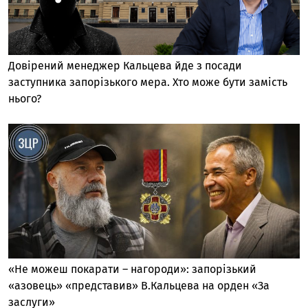
Довірений менеджер Кальцева йде з посади
заступника запорізького мера. Хто може бути замість
нього?
«Не можеш покарати – нагороди»: запорізький
«азовець» «представив» В.Кальцева на орден «За
заслуги»