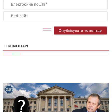
Ел
по
Ве
са
0
КОМЕНТАРІ