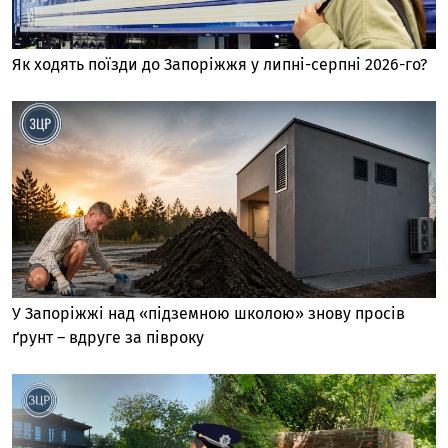
Як ходять поїзди до Запоріжжя у липні-серпні 2026-го?
У Запоріжжі над «підземною школою» знову просів
ґрунт – вдруге за півроку