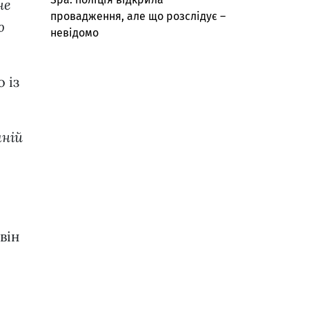
не
провадження, але що розслідує –
ю
невідомо
 із
мній
він