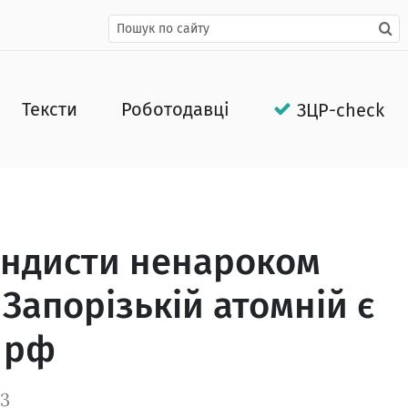
Тексти
Роботодавці
ЗЦР-check
андисти ненароком
Запорізькій атомній є
 рф
23