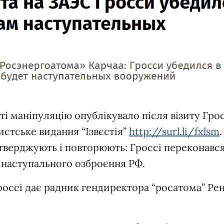
ті маніпуляцію опублікувало після візиту Грос
стське видання “Ізвєстія”
http://surl.li/fxlsm
.
стверджують і повторюють: Гроссі переконавс
де наступального озброєння РФ.
оссі дає радник гендиректора “росатома” Ре