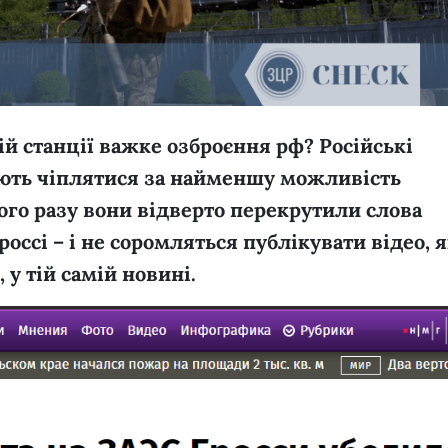
ій станції важке озброєння рф? Російські
ють чіплятися за найменшу можливість
ого разу вони відверто перекрутили слова
ссі – і не соромляться публікувати відео, 
 у тій самій новині.