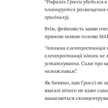
“Рафаэль Гросси убедился в
планируется размещения н
оригіналу).
Втім, фейковість заяви оче
прямою мовою голови МАГА
“Атомна електростанція ні
електростанції ніколи не 
устаткування. Саме про це 
неможливим”.
Як бачимо, пан Гроссі не з
взагалі нічого не каже сам
намагаються сконцентрува