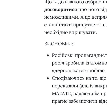
Що ж до важкого озброєння
договоритися
про його від
неможливими. А це непрям
станції таки присутнє – і 
необхідно вирішувати.
ВИСНОВКИ:
Російські пропагандис
росія зробила із атомно
ядерною катастрофою.
Сподіваючись на те, що
переказали (але із вик
МАГАТЕ, надаючи їм пр
прагне забезпечити від