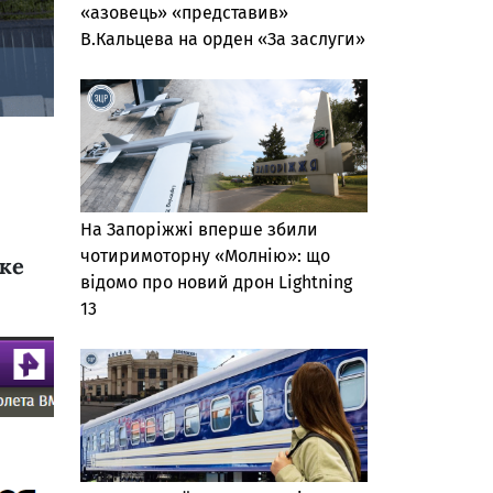
«азовець» «представив»
В.Кальцева на орден «За заслуги»
На Запоріжжі вперше збили
чотиримоторну «Молнію»: що
яке
відомо про новий дрон Lightning
13