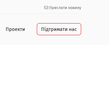
Прислати новину
Проекти
Підтримати нас