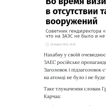
Нахабну у своїй очевиднос
ЗАЕС російське пропаганди
Заголовок і підзаголовок 
на атомці не було і не бу
Таке тлумачення словам Гр
Карчаа: