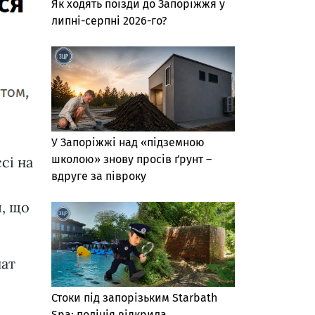
Як ходять поїзди до Запоріжжя у
липні-серпні 2026-го?
У Запоріжжі над «підземною
школою» знову просів ґрунт –
сі на
вдруге за півроку
я, що
нат
Стоки під запорізьким Starbath
Spa: поліція відкрила