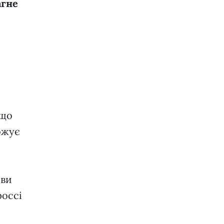
агне
 що
рожує
ови
россі