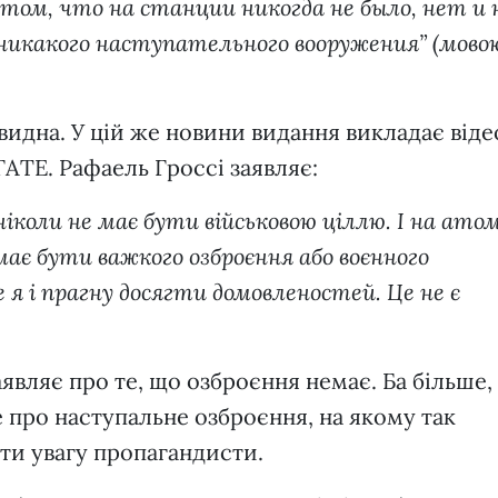
 том, что на станции никогда не было, нет и 
икакого наступательного вооружения” (мово
видна. У цій же новини видання викладає відео
ТЕ. Рафаель Гроссі заявляє:
коли не має бути військовою ціллю. І на ато
має бути важкого озброєння або воєнного
я і прагну досягти домовленостей. Це не є
аявляє про те, що озброєння немає. Ба більше, 
е про наступальне озброєння, на якому так
ти увагу пропагандисти.