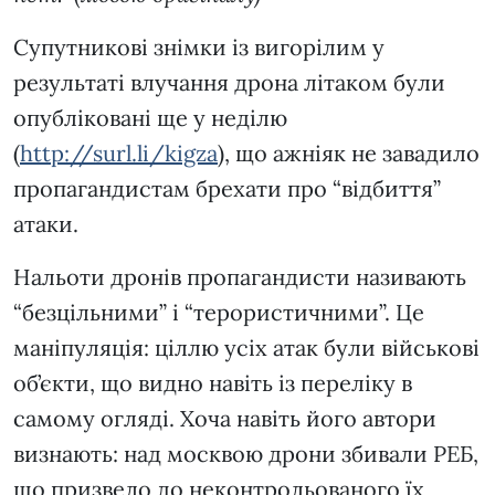
Супутникові знімки із вигорілим у
результаті влучання дрона літаком були
опубліковані ще у неділю
(
http://surl.li/kigza
), що ажніяк не завадило
пропагандистам брехати про “відбиття”
атаки.
Нальоти дронів пропагандисти називають
“безцільними” і “терористичними”. Це
маніпуляція: ціллю усіх атак були військові
об’єкти, що видно навіть із переліку в
самому огляді. Хоча навіть його автори
визнають: над москвою дрони збивали РЕБ,
що призвело до неконтрольованого їх