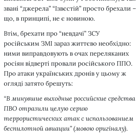
звані “джерела” “Ізвєстій” просто брехали –
що, в принципі, не є новиною.
Втім, брехати про “невдачі” ЗСУ
російським ЗМІ зараз життєво необхідно:
ними виправдовують в очах переляканих
росіян відверті провали російського ППО.
Про атаки українських дронів у цьому ж
огляді затято брешуть:
“В минувшие выходные российские средства
ПВО отразили целую серию
террористических атак с использованием
беспилотной авиации” (мовою оригіналу)
.