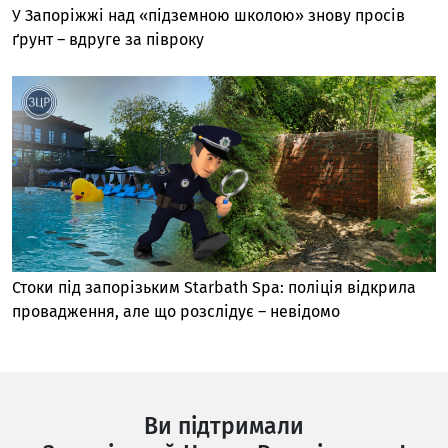
У Запоріжжі над «підземною школою» знову просів
ґрунт – вдруге за півроку
Стоки під запорізьким Starbath Spa: поліція відкрила
провадження, але що розслідує – невідомо
Ви підтримали