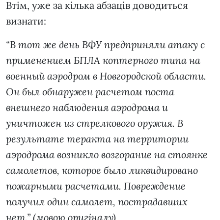
Втім, уже за кілька абзаців доводиться
визнати:
“В тот же день ВФУ предприняли атаку с
применением БПЛА коптерного типа на
военный аэродром в Новгородской области.
Он был обнаружен расчетом поста
внешнего наблюдения аэродрома и
уничтожен из стрелкового оружия. В
результате теракта на территории
аэродрома возникло возгорание на стоянке
самолетов, которое было ликвидировано
пожарными расчетами. Повреждение
получил один самолет, пострадавших
нет.” (мовою оригіналу)