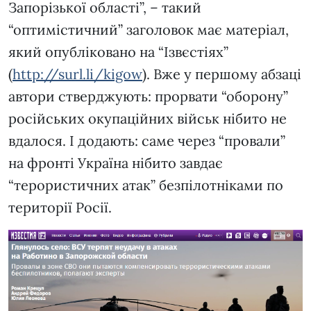
Запорізької області”, – такий
“оптимістичний” заголовок має матеріал,
який опубліковано на “Ізвєстіях”
(
http://surl.li/kigow
). Вже у першому абзаці
автори стверджують: прорвати “оборону”
російських окупаційних військ нібито не
вдалося. І додають: саме через “провали”
на фронті Україна нібито завдає
“терористичних атак” безпілотніками по
території Росії.