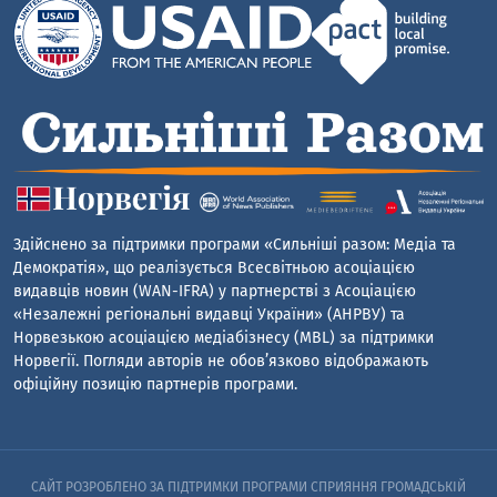
Здійснено за підтримки програми «Сильніші разом: Медіа та
Демократія», що реалізується Всесвітньою асоціацією
видавців новин (WAN-IFRA) у партнерстві з Асоціацією
«Незалежні регіональні видавці України» (АНРВУ) та
Норвезькою асоціацією медіабізнесу (MBL) за підтримки
Норвегії. Погляди авторів не обов’язково відображають
офіційну позицію партнерів програми.
САЙТ РОЗРОБЛЕНО ЗА ПІДТРИМКИ ПРОГРАМИ СПРИЯННЯ ГРОМАДСЬКІЙ