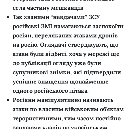
села частину мешканців
Так званими “невдачами” ЗСУ
російські ЗМІ намагаються заспокоїти
росіян, переляканих атаками дронів
на росію. Оглядачі стверджують, що
атаки були відбиті, хоча у мережі ще
до публікації огляду уже були
супутникові знімки, які підтвердили
успішне знищення щонайменше
одного російського літака.
Росіяни маніпулятивно називають
атаки по власним військовим об’єктам
терористичними, тим часом постійно
завдаючи ударів по українським