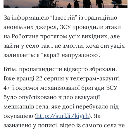
За інформацією “Ізвєстій” із традиційно
анонімних джерел, ЗСУ проводили атаки
на Роботине протягом усіх вихідних, але
зайти у село так і не змогли, хоча ситуація
залишається “вкрай напруженою”.
Втім, пропагандисти відверто збрехали.
Вже вранці 22 серпня у телеграм-акаунті
47-ї окремої механізованої бригади ЗСУ
було опубліковано відео евакуації
мешканців села, яке досі перебувало під
окупацією (
http://surl.li/kigrh
). Як
зазначено у дописі, відео із самого села не