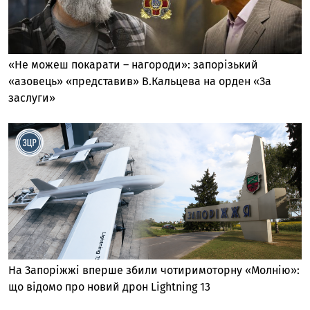
«Не можеш покарати – нагороди»: запорізький
«азовець» «представив» В.Кальцева на орден «За
заслуги»
На Запоріжжі вперше збили чотиримоторну «Молнію»:
що відомо про новий дрон Lightning 13