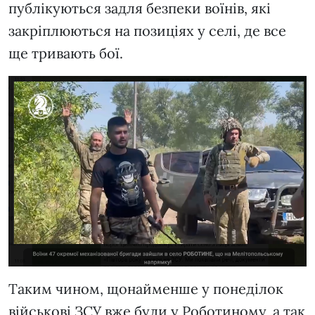
публікуються задля безпеки воїнів, які
закріплюються на позиціях у селі, де все
ще тривають бої.
Таким чином, щонайменше у понеділок
військові ЗСУ вже були у Роботиному, а так