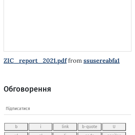
ZIC_report_2021.pdf
from
ssusereabfa1
Обговорення
Підписатися