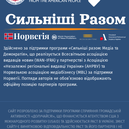
Здійснено за підтримки програми «Сильніші разом: Медіа та
Демократія», що реалізується Всесвітньою асоціацією
видавців новин (WAN-IFRA) у партнерстві з Асоціацією
«Незалежні регіональні видавці України» (АНРВУ) та
Норвезькою асоціацією медіабізнесу (MBL) за підтримки
Норвегії. Погляди авторів не обов’язково відображають
офіційну позицію партнерів програми.
САЙТ РОЗРОБЛЕНО ЗА ПІДТРИМКИ ПРОГРАМИ СПРИЯННЯ ГРОМАДСЬКІЙ
АКТИВНОСТІ «ДОЛУЧАЙСЯ!», ЩО ФІНАНСУЄТЬСЯ АГЕНТСТВОМ США З
МІЖНАРОДНОГО РОЗВИТКУ (USAID) ТА ЗДІЙСНЮЄТЬСЯ PACT В УКРАЇНІ. ЗМІСТ
САЙТУ Є ВИНЯТКОВОЮ ВІДПОВІДАЛЬНІСТЮ PACT ТА ЙОГО ПАРТНЕРІВ I НЕ