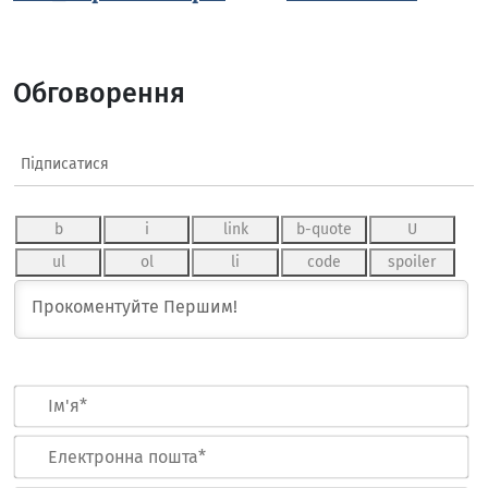
Обговорення
Підписатися
Ім
Ел
по