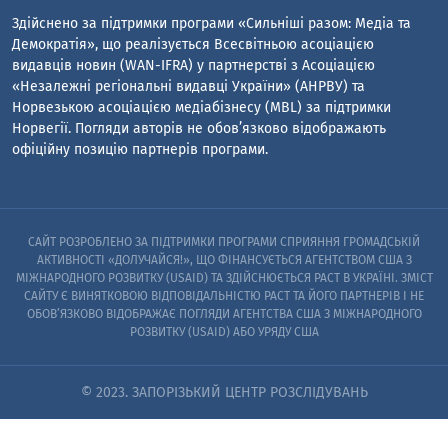
Здійснено за підтримки програми «Сильніші разом: Медіа та
Демократія», що реалізується Всесвітньою асоціацією
видавців новин (WAN-IFRA) у партнерстві з Асоціацією
«Незалежні регіональні видавці України» (АНРВУ) та
Норвезькою асоціацією медіабізнесу (MBL) за підтримки
Норвегії. Погляди авторів не обов’язково відображають
офіційну позицію партнерів програми.
САЙТ РОЗРОБЛЕНО ЗА ПІДТРИМКИ ПРОГРАМИ СПРИЯННЯ ГРОМАДСЬКІЙ
АКТИВНОСТІ «ДОЛУЧАЙСЯ!», ЩО ФІНАНСУЄТЬСЯ АГЕНТСТВОМ США З
МІЖНАРОДНОГО РОЗВИТКУ (USAID) ТА ЗДІЙСНЮЄТЬСЯ PACT В УКРАЇНІ. ЗМІСТ
САЙТУ Є ВИНЯТКОВОЮ ВІДПОВІДАЛЬНІСТЮ PACT ТА ЙОГО ПАРТНЕРІВ I НЕ
ОБОВ’ЯЗКОВО ВІДОБРАЖАЄ ПОГЛЯДИ АГЕНТСТВА США З МІЖНАРОДНОГО
РОЗВИТКУ (USAID) АБО УРЯДУ США
© 2023. ЗАПОРІЗЬКИЙ ЦЕНТР РОЗСЛІДУВАНЬ