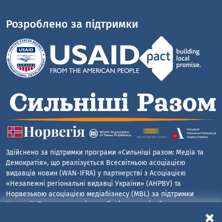
Розроблено за підтримки
Здійснено за підтримки програми «Сильніші разом: Медіа та
Демократія», що реалізується Всесвітньою асоціацією
видавців новин (WAN-IFRA) у партнерстві з Асоціацією
«Незалежні регіональні видавці України» (АНРВУ) та
Норвезькою асоціацією медіабізнесу (MBL) за підтримки
Норвегії. Погляди авторів не обов’язково відображають
офіційну позицію партнерів програми.