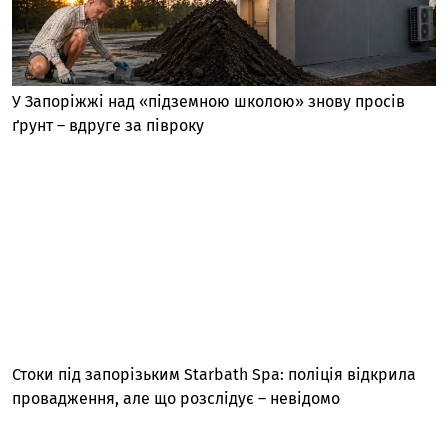
У Запоріжжі над «підземною школою» знову просів
ґрунт – вдруге за півроку
Стоки під запорізьким Starbath Spa: поліція відкрила
провадження, але що розслідує – невідомо