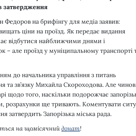
ів затвердження
ан Федоров на брифінгу для медіа заявив:
вищать ціни на проїзд. Як передає видання
має відбутися найближчими днями і
к – але проїзд у муніципальному транспорті 
нням до начальника управління з питань
я та зв’язку Михайла Скороходова. Але чино
рі щодо того, наскільки подорожчає запоріз
и, розрахунки ще тривають. Коментувати сит
ння затвердить Запорізька міська рада.
іться на щомісячний
донат
!