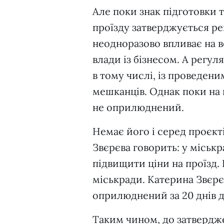
Але поки знак підготовки 
проїзду затверджується р
неодноразово впливає на в
влади із бізнесом. А регул
в тому числі, із проведени
мешканців. Однак поки на 
не оприлюднений.
Немає його і серед проєкт
Звєрєва говорить: у міськ
підвищити ціни на проїзд.
міськради. Катерина Звєрє
оприлюднений за 20 днів д
Таким чином, до затвердже