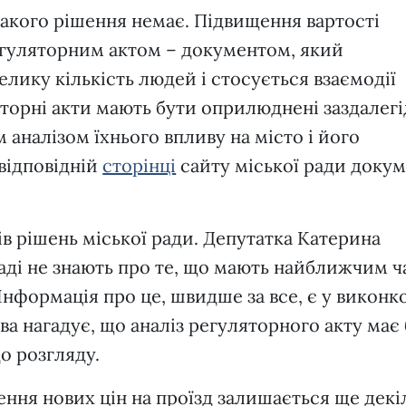
такого рішення немає. Підвищення вартості
егуляторним актом – документом, який
елику кількість людей і стосується взаємодії
яторні акти мають бути оприлюднені заздалегі
м аналізом їхнього впливу на місто і його
відповідній
сторінці
сайту міської ради доку
ів рішень міської ради. Депутатка Катерина
раді не знають про те, що мають найближчим 
 Інформація про це, швидше за все, є у виконк
ва нагадує, що аналіз регуляторного акту має
о розгляду.
ння нових цін на проїзд залишається ще декі