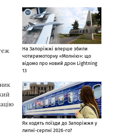
На Запоріжжі вперше збили
теж
чотиримоторну «Молнію»: що
відомо про новий дрон Lightning
13
вник
ький
уацію
Як ходять поїзди до Запоріжжя у
липні-серпні 2026-го?