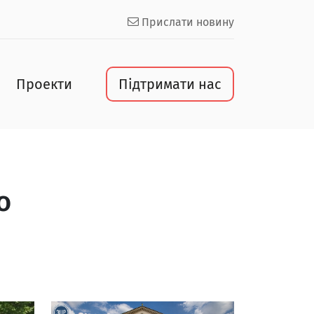
Прислати новину
Проекти
Підтримати нас
о