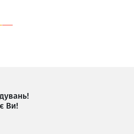
дувань!
є Ви!