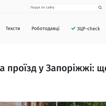
Тексти
Роботодавці
ЗЦР-check
а проїзд у Запоріжжі: щ