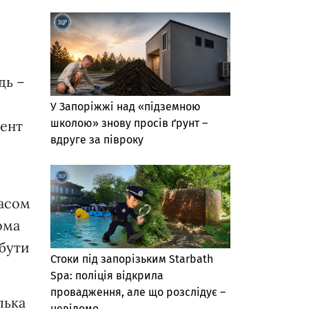
дь –
У Запоріжжі над «підземною
школою» знову просів ґрунт –
мент
вдруге за півроку
часом
ома
 бути
Стоки під запорізьким Starbath
Spa: поліція відкрила
провадження, але що розслідує –
лька
невідомо