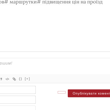
ов
маршрутки
підвищення цін на проїзд
{}
[+]
Ім'я*
Електронна
пошта*
Веб-