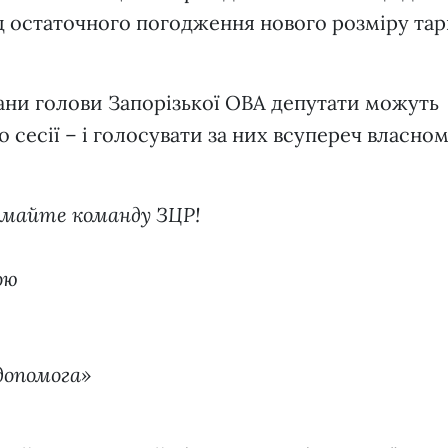
д остаточного погодження нового розміру та
плани голови Запорізької ОВА депутати можуть
 сесії – і голосувати за них всупереч власно
имайте команду ЗЦР!
ою
допомога»