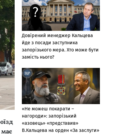
Довірений менеджер Кальцева
йде з посади заступника
запорізького мера. Хто може бути
замість нього?
«Не можеш покарати –
нагороди»: запорізький
роїзд
«азовець» «представив»
В.Кальцева на орден «За заслуги»
 має