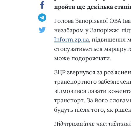
пройти ще декілька етап
Голова Запорізької ОВА Ів
незабаром у Запоріжжі під
Inform.zp.ua
, підвищення 
стосуватиметься маршруто
може подорожчати.
ЗЦР звернувся за роз’ясне
транспортного забезпеченн
відмовився давати комента
транспорт. За його словам
будуть після того, як ріше
Підтримайте нас: підпиш