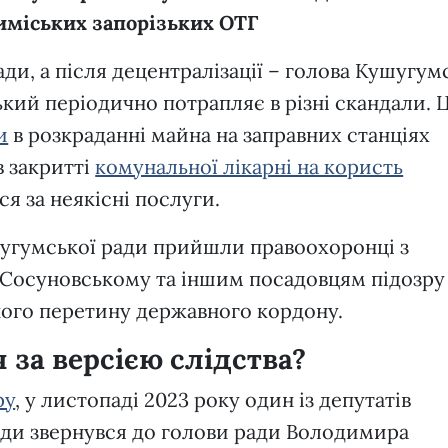
иміських запорізьких ОТГ
ди, а після децентралізації – голова Кушугум
ий періодично потрапляє в різні скандали. 
и
в розкраданні майна на заправних станціях
в закритті
комунальної лікарні на користь
ься за неякісні послуги.
шугумської ради прийшли правоохоронці з
Сосуновському та іншим посадовцям підозру
ного перетину державного кордону.
 за версією слідства?
ру
, у листопаді 2023 року один із депутатів
ди звернувся до голови ради Володимира