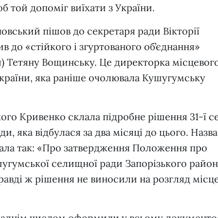
б той допоміг виїхати з України.
овський пішов до секретаря ради Вікторії
в до «стійкого і згуртованого об’єднання»
я) Тетяну Вощинську. Це директорка місцевог
 України, яка раніше очолювала Кушугумську
го Кривенко склала підробне рішення 31-ї се
, яка відбулася за два місяці до цього. Назва
ала так: «Про затвердження Положення про
шугумської селищної ради Запорізького райо
правді ж рішення не виносили на розгляд місц
 заднім числом оформили у всьому документоо