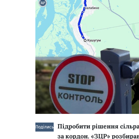
Підробити рішення сільр
Поділись!
за кордон. «ЗЦР» розбирав