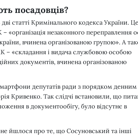
ють посадовців?
 дві статті Кримінального кодекса України. Ц
К – «організація незаконного переправлення о
країни, вчинена організованою групою». А та
КК – «складання і видача службовою особою
ційних документів, вчинена організованою
смартфони депутатів ради з порядком денним
орія Кривенко. Так слідчі встановили, що пит
ження в документообігу, було відсутнє в
не йшлося про те, що Сосуновський та інші