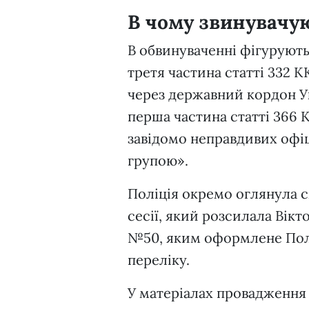
В чому звинувачу
В обвинуваченні фігурують
третя частина статті 332 К
через державний кордон У
перша частина статті 366 
завідомо неправдивих офі
групою».
Поліція окремо оглянула 
сесії, який розсилала Вікт
№50, яким оформлене Поло
переліку.
У матеріалах провадження 