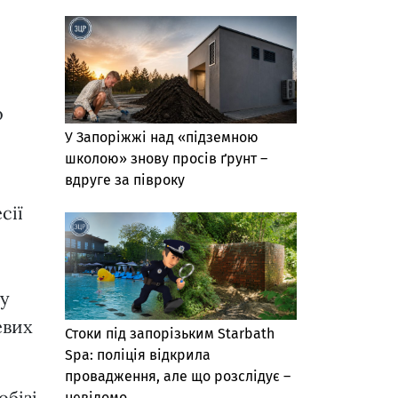
о
У Запоріжжі над «підземною
школою» знову просів ґрунт –
вдруге за півроку
сії
ну
евих
Стоки під запорізьким Starbath
Spa: поліція відкрила
провадження, але що розслідує –
бізі,
невідомо