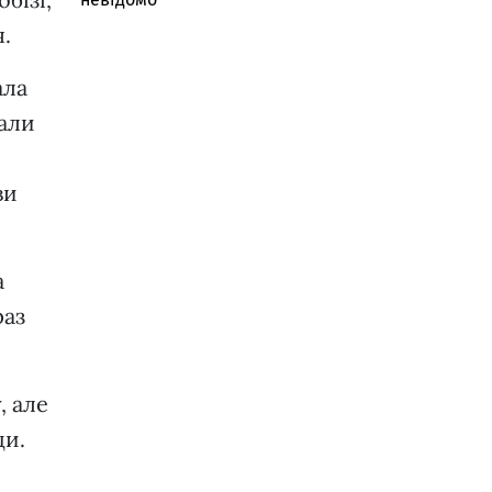
.
ала
кали
ви
а
раз
, але
ди.