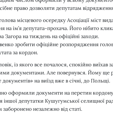
сібне право дозволяти депутатам відрядження
голова місцевого осередку Асоціації міст вид
 на ім’я депутата-прохача. Його нібито кли
а Загора на тиждень на офіційні заходи.
венко зробити офіційне розпорядження голо
тата за кордон.
овік, із якого все почалося, спокійно виїхав з
ими документами. Але повернувся. Йому ще 
документів» на виїзд вже в січні, до Польщі.
ічно оформили документи на перетин кордону
для іншої депутатки Кушугумської селищної ра
м заборонено незалежно від статі.