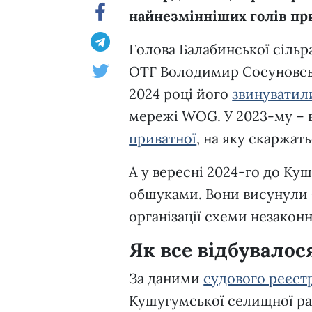
найнезмінніших голів пр
Голова Балабинської сільра
ОТГ Володимир Сосуновськ
2024 році його
звинуватил
мережі WOG. У 2023-му – 
приватної
, на яку скаржат
А у вересні 2024-го до Ку
обшуками. Вони висунули 
організації схеми незакон
Як все відбувалося
За даними
судового реєст
Кушугумської селищної ра