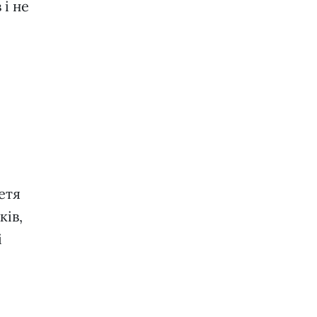
 і не
етя
ків,
і