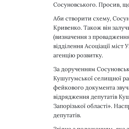
Сосуновського. Просив, що
Аби створити схему, Сосун
Кривенко. Також він залучи
(визначення з провадженн
відділення Асоціації міст
агенцію розвитку.
За дорученням Сосуновсько
Кушугумської селищної ради
фейкового документа звуч
відрядження депутатів Ку
Запорізької області». Нас
депутатів.
Згідно з положенням, яке