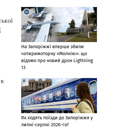
ської
Ц
На Запоріжжі вперше збили
чотиримоторну «Молнію»: що
відомо про новий дрон Lightning
13
 в
Як ходять поїзди до Запоріжжя у
липні-серпні 2026-го?