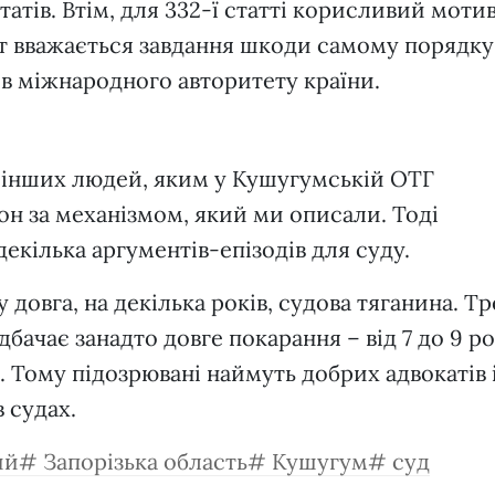
атів. Втім, для 332-ї статті корисливий мотив
ут вважається завдання шкоди самому порядку
ив міжнародного авторитету країни.
 інших людей, яким у Кушугумській ОТГ
он за механізмом, який ми описали. Тоді
екілька аргументів-епізодів для суду.
 довга, на декілька років, судова тяганина. Тр
дбачає занадто довге покарання – від 7 до 9 ро
. Тому підозрювані наймуть добрих адвокатів 
в судах.
ий
Запорізька область
Кушугум
суд