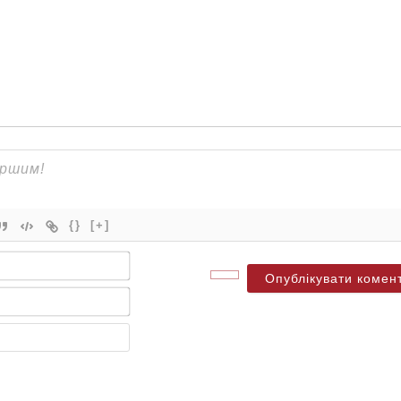
{}
[+]
Ім'я*
Електронна
пошта*
Веб-
сайт