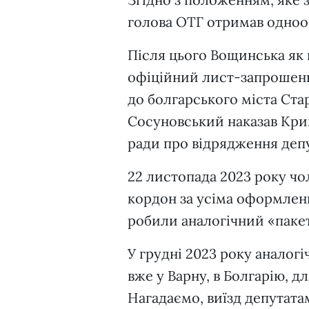
голова ОТГ отримав одноо
Після цього Вощинська як 
офіційний лист-запрошення
до болгарського міста Стар
Сосуновський наказав Кри
ради про відрядження депу
22 листопада 2023 року чол
кордон за усіма оформлен
робили аналогічний «пакет 
У грудні 2023 року аналог
вже у Варну, в Болгарію, 
Нагадаємо, виїзд депутата