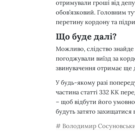
отримували гроші від депут
обов’язковий. Головним т
перетину кордону та підр
Що буде далі?
Можливо, слідство знайде
погоджували виїзд за корд
звинувачення отримає ще д
У будь-якому разі попереду
частина статті 332 КК пере
– щоб відбути його умовно
будуть затято захищатися 
Володимир Сосуновськ