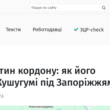
Тексти
Роботодавці
ЗЦР-check
ин кордону: як його
ушугумі під Запоріжжя
24