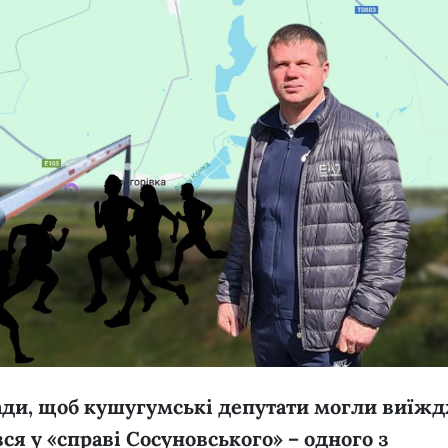
ади, щоб кушугумські депутати могли виїж
ся у «справі Сосуновського» – одного з