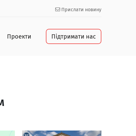
Прислати новину
Проекти
Підтримати нас
м