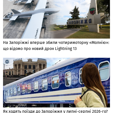
На Запоріжжі вперше збили чотиримоторну «Молнію»:
що відомо про новий дрон Lightning 13
Як ходять поїзди до Запоріжжя у липні-серпні 2026-го?