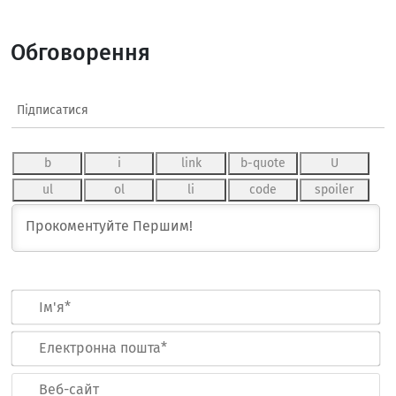
Обговорення
Підписатися
Ім
Ел
по
Ве