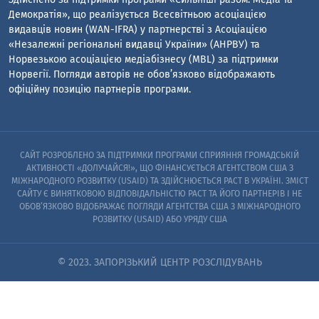
Демократія», що реалізується Всесвітньою асоціацією
видавців новин (WAN-IFRA) у партнерстві з Асоціацією
«Незалежні регіональні видавці України» (АНРВУ) та
Норвезькою асоціацією медіабізнесу (MBL) за підтримки
Норвегії. Погляди авторів не обов’язково відображають
офіційну позицію партнерів програми.
САЙТ РОЗРОБЛЕНО ЗА ПІДТРИМКИ ПРОГРАМИ СПРИЯННЯ ГРОМАДСЬКІЙ
АКТИВНОСТІ «ДОЛУЧАЙСЯ!», ЩО ФІНАНСУЄТЬСЯ АГЕНТСТВОМ США З
МІЖНАРОДНОГО РОЗВИТКУ (USAID) ТА ЗДІЙСНЮЄТЬСЯ PACT В УКРАЇНІ. ЗМІСТ
САЙТУ Є ВИНЯТКОВОЮ ВІДПОВІДАЛЬНІСТЮ PACT ТА ЙОГО ПАРТНЕРІВ I НЕ
ОБОВ’ЯЗКОВО ВІДОБРАЖАЄ ПОГЛЯДИ АГЕНТСТВА США З МІЖНАРОДНОГО
РОЗВИТКУ (USAID) АБО УРЯДУ США
© 2023. ЗАПОРІЗЬКИЙ ЦЕНТР РОЗСЛІДУВАНЬ