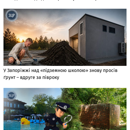
У Запоріжжі над «підземною школою» знову просів
ґрунт – вдруге за півроку