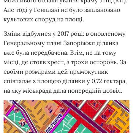
можливого облаштування храму УПЦ (КП).
Але тоді у Генплані не було заплановано
культових споруд на площі.
Зміни відбулися у 2017 році: в оновленому
Генеральному плані Запоріжжя ділянка
вже була передбачена. Втім, не на тому
місці, де стояв хрест, а трохи осторонь. За
своїми розмірами цей прямокутник
співпадає з площею ділянки у 0,72 гектара,
на яку міськрада дала попередній дозвіл.