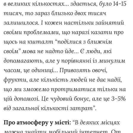
в великих кількостях… здається, було 14-15
тисяч, то зараз близько двох тисяч
залишилося. І кожен настільки зайнятий
своїми проблемами, що наразі казати про
щось на кшталт “поділися з ближнім
своїм” мова не надто йде… Є люди, які
допомагають, але у порівнянні із минулим
часом, це одиниці… Привозять овочі,
фрукти, але кількість людей не дає надії,
що ми зможемо протриматися тільки на
цій допомозі. Це чудовий бонус, але це 3-5%
від загальної кількості затрат”
.
Про атмосферу у місті:
“В деяких місцях
можна знайти мобільний інтернет. От,