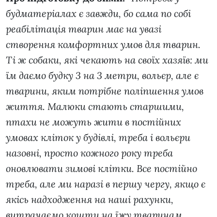
будматеріалах є завжди, бо сама по собі
реабілітація тварин має на увазі
створення комфортних умов для тварин.
Ті ж собаки, які чекають на своїх хазяїв: ми
їм даємо будку 3 на 3 метри, вольєр, але є
тварини, яким потрібне поліпшення умов
життя. Малюки стають старшими,
птахи не можуть жити в постійних
умовах кліток у будівлі, треба і вольєри
назовні, просто кожного року треба
оновлювати зимові клітки. Все постійно
треба, але ми наразі в першу чергу, якщо є
якісь надходження на наші рахунки,
витрачаємо кошти на їжу тваринам.