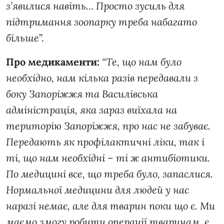
з’явилися навіть… Просто зусиль для
підтримання зоопарку треба набагато
більше
”.
Про медикаменти:
“Те, що нам було
необхідно, нам кілька разів передавали з
боку Запоріжжя та Василівська
адміністрація, яка зараз виїхала на
територію Запоріжжя, про нас не забуває.
Передають як профілактичні ліки, так і
ті, що нам необхідні – ті ж антибіотики.
По медицині все, що треба було, запаслися.
Нормальної медицини для людей у нас
наразі немає, але для тварин поки що є. Ми
маємо змогу робити операції тваринам, є