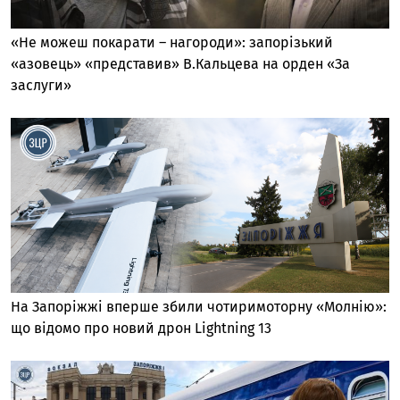
«Не можеш покарати – нагороди»: запорізький
«азовець» «представив» В.Кальцева на орден «За
заслуги»
На Запоріжжі вперше збили чотиримоторну «Молнію»:
що відомо про новий дрон Lightning 13