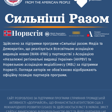
Здійснено за підтримки програми «Сильніші разом: Медіа та
Демократія», що реалізується Всесвітньою асоціацією
видавців новин (WAN-IFRA) у партнерстві з Асоціацією
«Незалежні регіональні видавці України» (АНРВУ) та
Норвезькою асоціацією медіабізнесу (MBL) за підтримки
Норвегії. Погляди авторів не обов’язково відображають
офіційну позицію партнерів програми.
САЙТ РОЗРОБЛЕНО ЗА ПІДТРИМКИ ПРОГРАМИ СПРИЯННЯ ГРОМАДСЬКІЙ
АКТИВНОСТІ «ДОЛУЧАЙСЯ!», ЩО ФІНАНСУЄТЬСЯ АГЕНТСТВОМ США З
МІЖНАРОДНОГО РОЗВИТКУ (USAID) ТА ЗДІЙСНЮЄТЬСЯ PACT В УКРАЇНІ. ЗМІСТ
САЙТУ Є ВИНЯТКОВОЮ ВІДПОВІДАЛЬНІСТЮ PACT ТА ЙОГО ПАРТНЕРІВ I НЕ