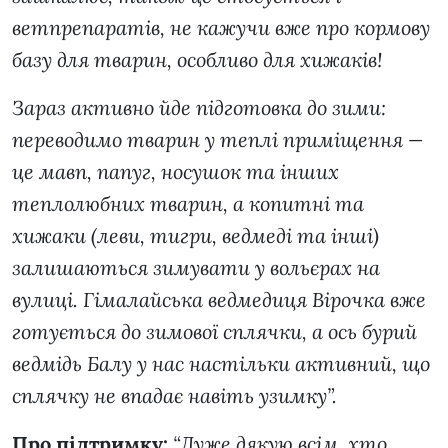
ветпрепаратів, не кажучи вже про кормову
базу для тварин, особливо для хижаків!
Зараз активно йде підготовка до зими:
переводимо тварин у теплі приміщення —
це мавп, папуг, носушок та інших
теплолюбних тварин, а копитні та
хижаки (леви, тигри, ведмеді та інші)
залишаються зимувати у вольєрах на
вулиці. Гімалайська ведмедиця Вірочка вже
готується до зимової сплячки, а ось бурий
ведмідь Балу у нас настільки активний, що
сплячку не впадає навіть узимку”.
Про підтримку:
“Дуже дякую всім, хто