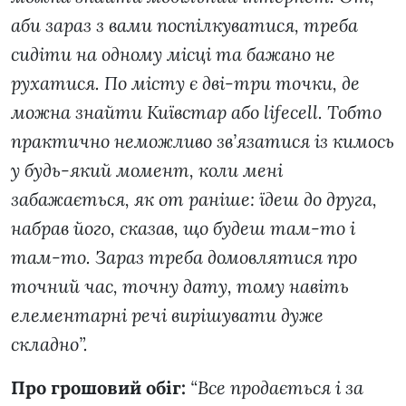
аби зараз з вами поспілкуватися, треба
сидіти на одному місці та бажано не
рухатися. По місту є дві-три точки, де
можна знайти Київстар або lifecell. Тобто
практично неможливо зв’язатися із кимось
у будь-який момент, коли мені
забажається, як от раніше: їдеш до друга,
набрав його, сказав, що будеш там-то і
там-то. Зараз треба домовлятися про
точний час, точну дату, тому навіть
елементарні речі вирішувати дуже
складно”.
Про грошовий обіг:
“Все продається і за