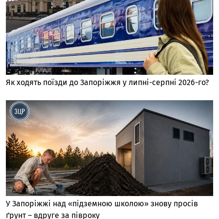
Як ходять поїзди до Запоріжжя у липні-серпні 2026-го?
У Запоріжжі над «підземною школою» знову просів
ґрунт – вдруге за півроку