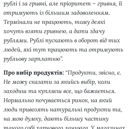
рублі і за гривні, але пріоритет – гривня, її
отримують із більшим задоволенням.
Термінали не працюють, тому деякі
хочуть взяти гривнею, а дати здачу
рублями. Рублі пускають в оборот від тих
людей, які тут працюють та отримують
рубльову зарплатню”.
Про вибір продуктів:
“Продукти, звісно, є.
Не можу сказати за якийсь вибір, коли
заходиш та купляєш все, що бажається.
Нормально почувається ринок, на який
люди привозять натуральні продукти та,
на мою думку, дають більшу частину
такого собі харчового ланцюга. У магазинах