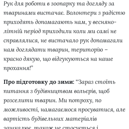
Рук для роботи в зоопарку та догляду за
тваринами вистачає. Волонтери з радістю
приходять допомагають нам, у весняно-
літній період приходили коли ми самі не
справлялися, не вистачало рук допомагали
нам доглядати тварин, територію –
красно дякую, що відгукуються на наше
прохання!”
Про підготовку до зими:
“З
араз стоїть
питання з будівництвом вольєрів, щоб
розселити тварин. Ми потроху, по
можливості, намагаємося просуватися, але
вартість будівельних матеріалів
зашкалює, також це стосується і