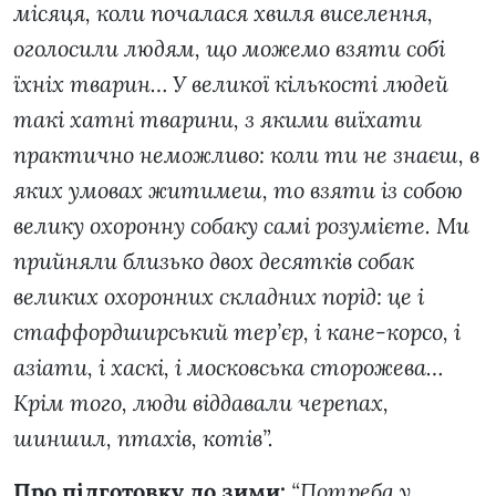
місяця, коли почалася хвиля виселення,
оголосили людям, що можемо взяти собі
їхніх тварин… У великої кількості людей
такі хатні тварини, з якими виїхати
практично неможливо: коли ти не знаєш, в
яких умовах житимеш, то взяти із собою
велику охоронну собаку самі розумієте. Ми
прийняли близько двох десятків собак
великих охоронних складних порід: це і
стаффордширський тер’єр, і кане-корсо, і
азіати, і хаскі, і московська сторожева…
Крім того, люди віддавали черепах,
шиншил, птахів, котів”.
Про підготовку до зими:
“Потреба у