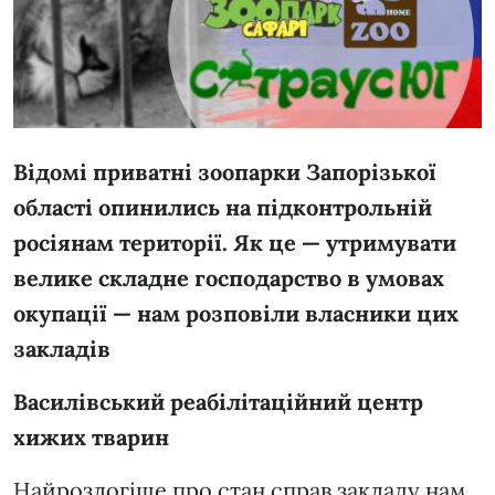
Відомі приватні зоопарки Запорізької
області опинились на підконтрольній
росіянам території. Як це — утримувати
велике складне господарство в умовах
окупації — нам розповіли власники цих
закладів
Василівський реабілітаційний центр
хижих тварин
Найрозлогіше про стан справ закладу нам