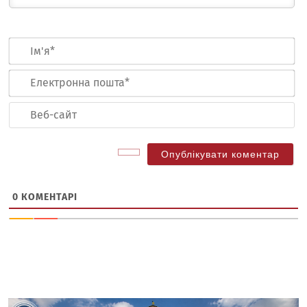
Ім
Ел
по
Ве
са
0
КОМЕНТАРІ