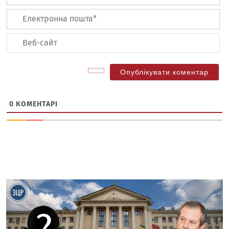
Ел
по
Ве
са
0
КОМЕНТАРІ