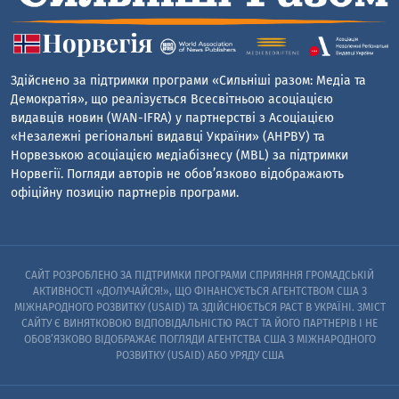
Здійснено за підтримки програми «Сильніші разом: Медіа та
Демократія», що реалізується Всесвітньою асоціацією
видавців новин (WAN-IFRA) у партнерстві з Асоціацією
«Незалежні регіональні видавці України» (АНРВУ) та
Норвезькою асоціацією медіабізнесу (MBL) за підтримки
Норвегії. Погляди авторів не обов’язково відображають
офіційну позицію партнерів програми.
САЙТ РОЗРОБЛЕНО ЗА ПІДТРИМКИ ПРОГРАМИ СПРИЯННЯ ГРОМАДСЬКІЙ
АКТИВНОСТІ «ДОЛУЧАЙСЯ!», ЩО ФІНАНСУЄТЬСЯ АГЕНТСТВОМ США З
МІЖНАРОДНОГО РОЗВИТКУ (USAID) ТА ЗДІЙСНЮЄТЬСЯ PACT В УКРАЇНІ. ЗМІСТ
САЙТУ Є ВИНЯТКОВОЮ ВІДПОВІДАЛЬНІСТЮ PACT ТА ЙОГО ПАРТНЕРІВ I НЕ
ОБОВ’ЯЗКОВО ВІДОБРАЖАЄ ПОГЛЯДИ АГЕНТСТВА США З МІЖНАРОДНОГО
РОЗВИТКУ (USAID) АБО УРЯДУ США