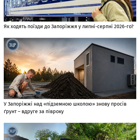
Як ходять поїзди до Запоріжжя у липні-серпні 2026-го?
У Запоріжжі над «підземною школою» знову просів
ґрунт – вдруге за півроку