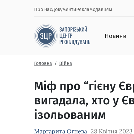
Про нас
Документи
Рекламодавцям
Новини
Головна
Війна
Міф про “гієну Є
вигадала, хто у Є
ізольованим
Маргарита Огнева
28 Квітня 2023