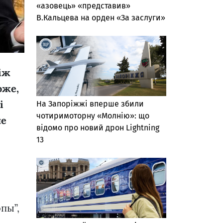
«азовець» «представив»
В.Кальцева на орден «За заслуги»
іж
оже,
і
На Запоріжжі вперше збили
чотиримоторну «Молнію»: що
не
відомо про новий дрон Lightning
13
пы”,