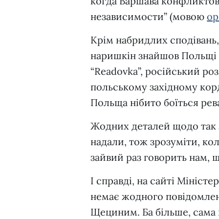
когда Варшава конфликтов
независимости” (мовою
ор
Крім набридлих сподівань,
наришкін знайшов Польщі 
“Readovka”, російський роз
польському західному кор
Польща нібито боїться рев
Жодних деталей щодо так 
надали, тож зрозуміти, ко
зайвий раз говорить нам, 
І справді, на сайті Мініст
немає жодного повідомлення
Щециним. Ба більше, сама н