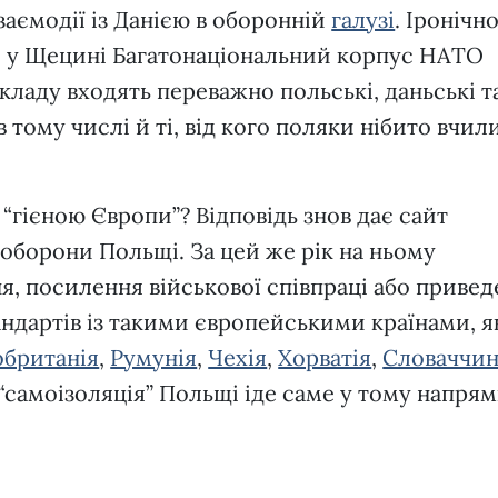
заємодії із Данією в оборонній
галузі
. Іронічн
 у Щецині Багатонаціональний корпус НАТО
складу входять переважно польські, даньські т
в тому числі й ті, від кого поляки нібито вчил
 “гієною Європи”? Відповідь знов дає сайт
 оборони Польщі. За цей же рік на ньому
ня, посилення військової співпраці або приве
андартів із такими європейськими країнами, я
обританія
,
Румунія
,
Чехія
,
Хорватія
,
Словаччин
“самоізоляція” Польщі іде саме у тому напрям