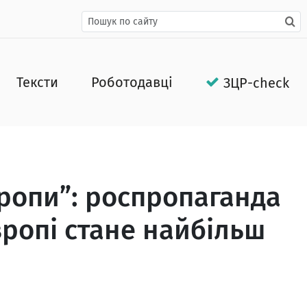
Тексти
Роботодавці
ЗЦР-check
вропи”: роспропаганда
вропі стане найбільш