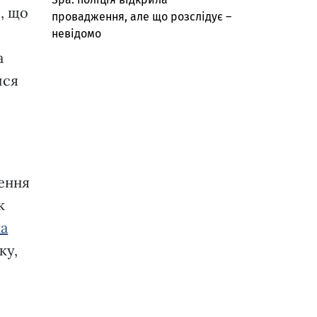
о, що
провадження, але що розслідує –
невідомо
а
ися
дення
к
а
ку,