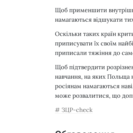
Щоб применшити внутрішні
намагаються відшукати тих
Оскільки таких країн крит
приписувати їх своїм найб
приписали тяжіння до самоі
Щоб підтвердити розрізнен
навчання, на яких Польща
росіянам намагаються наві
може розвалитися, що доп
ЗЦР-check