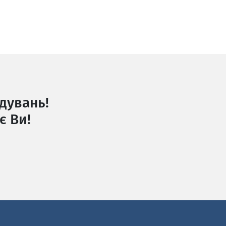
дувань!
є Ви!