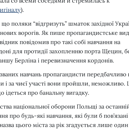
ала со всеми соседями и стремилась к
игіналу
).
 що поляки “відгризуть” шматок західної Укра
нових ворогів. Як пише пропагандистське ви
відник повідомив про такі собі навчання на
доні для протидії захопленню порта Щецин, б
аншу Берліна і перевизначення кордонів.
званих навчань пропагандисти передбачливо 
ли і за чиєї участі вони пройшли, неможливо. 
що ідеться про банальну вигадку.
ерства національної оборони Польщі за останній
 про будь-які навчання, які були б пов’язані 
азва цього міста за рік згадується лише один