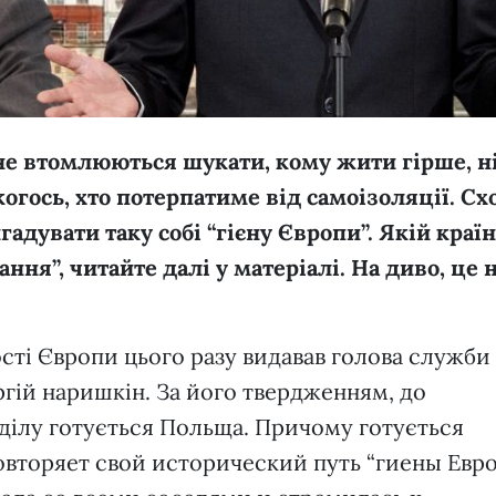
не втомлюються шукати, кому жити гірше, н
когось, хто потерпатиме від самоізоляції. Сх
адувати таку собі “гієну Європи”. Якій країн
ння”, читайте далі у матеріалі. На диво, це 
сті Європи цього разу видавав голова служби
ргій наришкін. За його твердженням, до
ділу готується Польща. Причому готується
овторяет свой исторический путь “гиены Евро