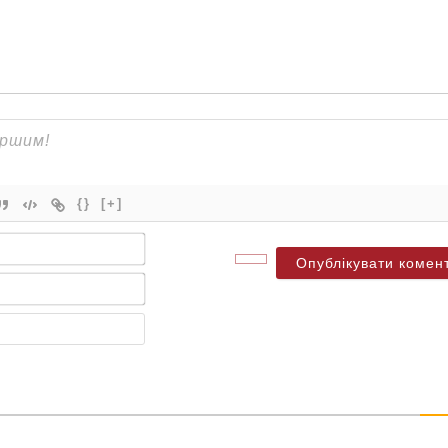
{}
[+]
Ім'я*
Електронна
пошта*
Веб-
сайт