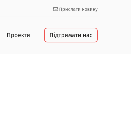
Прислати новину
Проекти
Підтримати нас