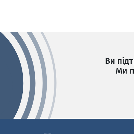
Ви під
Ми п