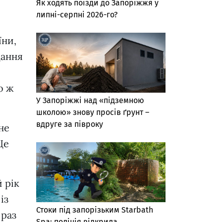
Як ходять поїзди до Запоріжжя у
липні-серпні 2026-го?
їни,
дання
о ж
У Запоріжжі над «підземною
школою» знову просів ґрунт –
вдруге за півроку
не
Це
 рік
із
Стоки під запорізьким Starbath
 раз
Spa: поліція відкрила