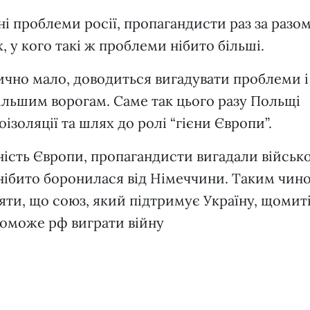
 проблеми росії, пропагандисти раз за разо
, у кого такі ж проблеми нібито більші.
ично мало, доводиться вигадувати проблеми і
ільшим ворогам. Саме так цього разу Польщі
золяції та шлях до ролі “гієни Європи”.
ість Європи, пропагандисти вигадали військо
 нібито боронилася від Німеччини. Таким чин
яти, що союз, який підтримує Україну, щомит
оможе рф виграти війну