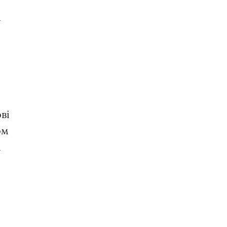
м
ві
ом
і