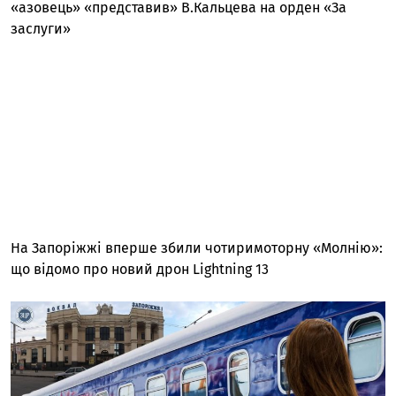
«азовець» «представив» В.Кальцева на орден «За
заслуги»
На Запоріжжі вперше збили чотиримоторну «Молнію»:
що відомо про новий дрон Lightning 13