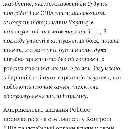
майбутнє, які можливості їм будуть
потрібні і як США та наші союзники
зможуть підтримати Україну в
нарощуванні цих можливостей. […] З
погляду участі в актуальних боях, наявні
танки, які можуть бути надані дуже
швидко практично без підготовки, є
радянськими танками. Але ми, безумовно,
відкриті для інших варіантів за умови, що
подбають про навчання, технічне
обслуговування та підтримку.
Американське видання Politico
посилається на сім джерел у Конгресі
США та українські органи влади у своїй