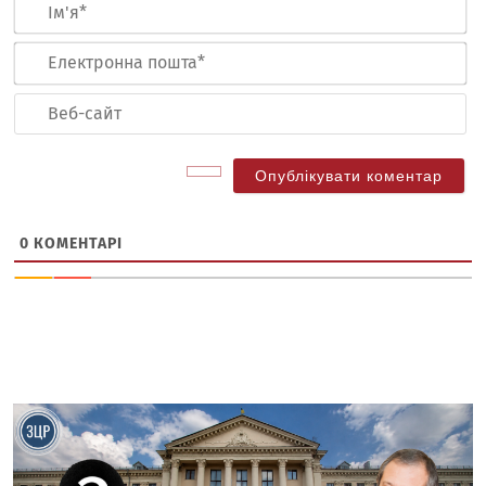
Ім
Ел
по
Ве
са
0
КОМЕНТАРІ