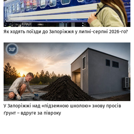
Як ходять поїзди до Запоріжжя у липні-серпні 2026-го?
У Запоріжжі над «підземною школою» знову просів
ґрунт – вдруге за півроку