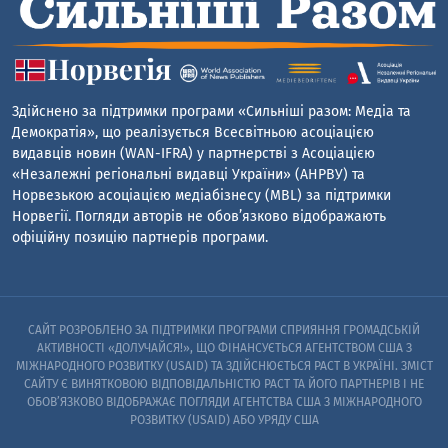
Здійснено за підтримки програми «Сильніші разом: Медіа та
Демократія», що реалізується Всесвітньою асоціацією
видавців новин (WAN-IFRA) у партнерстві з Асоціацією
«Незалежні регіональні видавці України» (АНРВУ) та
Норвезькою асоціацією медіабізнесу (MBL) за підтримки
Норвегії. Погляди авторів не обов’язково відображають
офіційну позицію партнерів програми.
САЙТ РОЗРОБЛЕНО ЗА ПІДТРИМКИ ПРОГРАМИ СПРИЯННЯ ГРОМАДСЬКІЙ
АКТИВНОСТІ «ДОЛУЧАЙСЯ!», ЩО ФІНАНСУЄТЬСЯ АГЕНТСТВОМ США З
МІЖНАРОДНОГО РОЗВИТКУ (USAID) ТА ЗДІЙСНЮЄТЬСЯ PACT В УКРАЇНІ. ЗМІСТ
САЙТУ Є ВИНЯТКОВОЮ ВІДПОВІДАЛЬНІСТЮ PACT ТА ЙОГО ПАРТНЕРІВ I НЕ
ОБОВ’ЯЗКОВО ВІДОБРАЖАЄ ПОГЛЯДИ АГЕНТСТВА США З МІЖНАРОДНОГО
РОЗВИТКУ (USAID) АБО УРЯДУ США