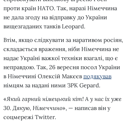
проти країн НАТО. Так, наразі Німеччина
не дала згоду на відправку до України
вищезгаданих танків Leopard.
Втім, якщо слідкувати за наративом росіян,
складається враження, ніби Німеччина не
надає Україні важкої техніки взагалі, що є
неправдою. Так, 26 вересня посол України
в Німеччині Олексій Макєєв
подякував
німцям за надані ними ЗРК Gepard.
«
Який гарний німецький кіт! А у нас їх уже
30. Дякую, Німеччино
», — написав він у
соцмережі Twitter.