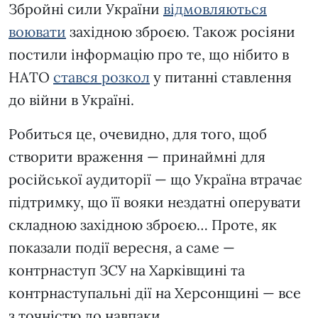
Збройні сили України
відмовляються
воювати
західною зброєю. Також росіяни
постили інформацію про те, що нібито в
НАТО
стався розкол
у питанні ставлення
до війни в Україні.
Робиться це, очевидно, для того, щоб
створити враження — принаймні для
російської аудиторії — що Україна втрачає
підтримку, що її вояки нездатні оперувати
складною західною зброєю… Проте, як
показали події вересня, а саме —
контрнаступ ЗСУ на Харківщині та
контрнаступальні дії на Херсонщині — все
з точністю до навпаки.