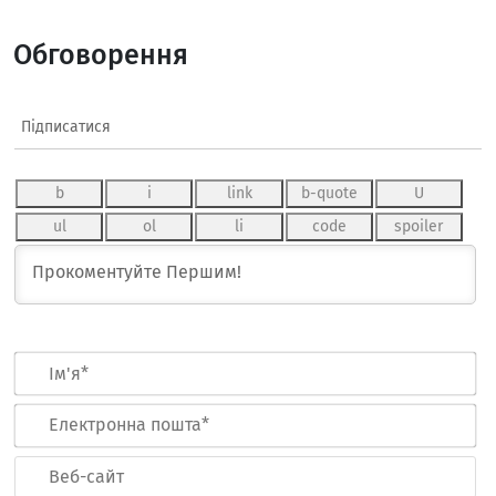
Обговорення
Підписатися
Ім
Ел
по
Ве
са