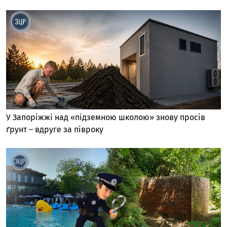
У Запоріжжі над «підземною школою» знову просів
ґрунт – вдруге за півроку