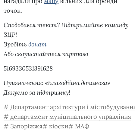
нагадали про
мапу
вільних для оренди
точок.
Сподобався текст? Підтримайте команду
ЗЦР!
Зробіть
донат
Або скористайтеся карткою
5169330531391628
Призначення: «Благодійна допомога»
Дякуємо за підтримку!
Департамент архітектури і містобудуванн
департамент муніципального управління
Запоріжжя
кіоски
МАФ