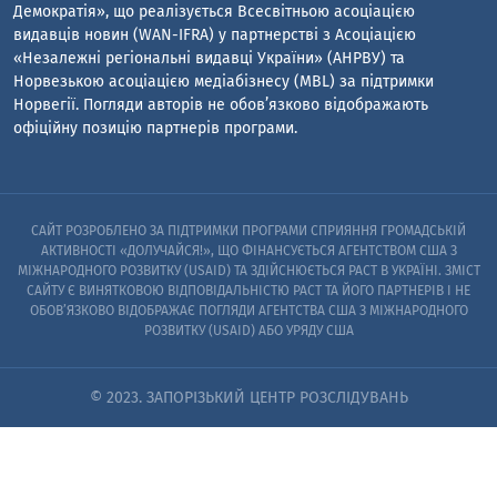
Демократія», що реалізується Всесвітньою асоціацією
видавців новин (WAN-IFRA) у партнерстві з Асоціацією
«Незалежні регіональні видавці України» (АНРВУ) та
Норвезькою асоціацією медіабізнесу (MBL) за підтримки
Норвегії. Погляди авторів не обов’язково відображають
офіційну позицію партнерів програми.
САЙТ РОЗРОБЛЕНО ЗА ПІДТРИМКИ ПРОГРАМИ СПРИЯННЯ ГРОМАДСЬКІЙ
АКТИВНОСТІ «ДОЛУЧАЙСЯ!», ЩО ФІНАНСУЄТЬСЯ АГЕНТСТВОМ США З
МІЖНАРОДНОГО РОЗВИТКУ (USAID) ТА ЗДІЙСНЮЄТЬСЯ PACT В УКРАЇНІ. ЗМІСТ
САЙТУ Є ВИНЯТКОВОЮ ВІДПОВІДАЛЬНІСТЮ PACT ТА ЙОГО ПАРТНЕРІВ I НЕ
ОБОВ’ЯЗКОВО ВІДОБРАЖАЄ ПОГЛЯДИ АГЕНТСТВА США З МІЖНАРОДНОГО
РОЗВИТКУ (USAID) АБО УРЯДУ США
© 2023. ЗАПОРІЗЬКИЙ ЦЕНТР РОЗСЛІДУВАНЬ