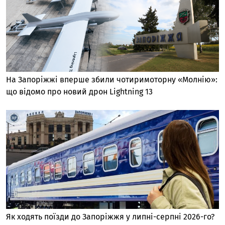
На Запоріжжі вперше збили чотиримоторну «Молнію»:
що відомо про новий дрон Lightning 13
Як ходять поїзди до Запоріжжя у липні-серпні 2026-го?