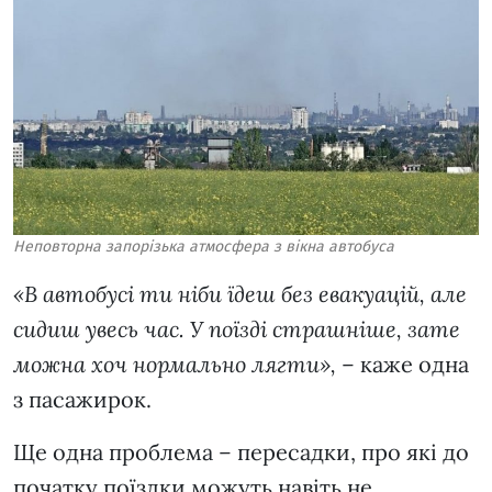
Неповторна запорізька атмосфера з вікна автобуса
«В автобусі ти ніби їдеш без евакуацій, але
сидиш увесь час. У поїзді страшніше, зате
можна хоч нормально лягти»,
– каже одна
з пасажирок.
Ще одна проблема – пересадки, про які до
початку поїздки можуть навіть не