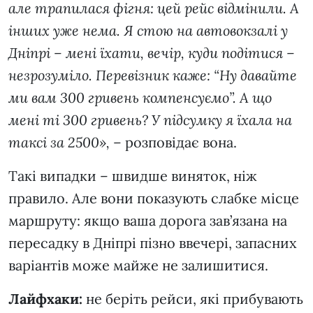
але трапилася фігня: цей рейс відмінили. А
інших уже нема. Я стою на автовокзалі у
Дніпрі – мені їхати, вечір, куди подітися –
незрозуміло. Перевізник каже: “Ну давайте
ми вам 300 гривень компенсуємо”. А що
мені ті 300 гривень? У підсумку я їхала на
таксі за 2500», –
розповідає вона.
Такі випадки – швидше виняток, ніж
правило. Але вони показують слабке місце
маршруту: якщо ваша дорога зав’язана на
пересадку в Дніпрі пізно ввечері, запасних
варіантів може майже не залишитися.
Лайфхаки:
не беріть рейси, які прибувають