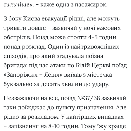
сильніше»,
– каже одна з пасажирок.
З боку Києва евакуації рідші, але можуть
тривати довше – зазвичай у ночі масових
обстрілів. Поїзд може стояти 4-5 годин
понад розклад. Один із найтривожніших
епізодів, про який згадувала поїзна
бригада: під час атаки по Білій Церкві поїзд
«
Запоріжжя – Ясіня
»
виїхав з містечка
буквально за десять хвилин до удару.
Незважаючи на все, поїзд №37/38 зазвичай
таки доїжджає до пункту призначення. Але
рідко за розкладом. У найгірших випадках
– запізнення на 8-10 годин. Тому їжу краще