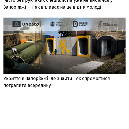
Місто без рук: яких спеціалістів уже не вистачає у
Запоріжжі — і як впливає на це відтік молоді
Укриття в Запоріжжі: де знайти і як спромогтися
потрапити всередину