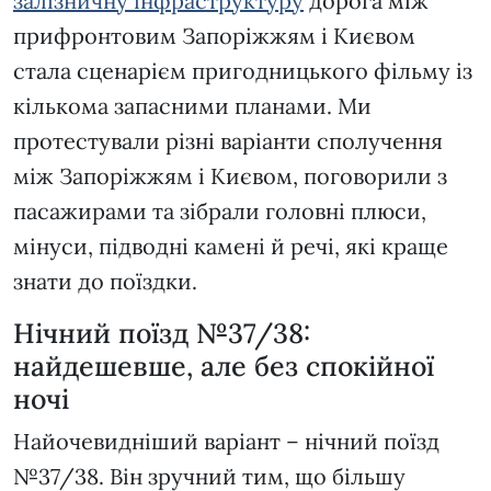
залізничну інфраструктуру
дорога між
прифронтовим Запоріжжям і Києвом
стала сценарієм пригодницького фільму із
кількома запасними планами. Ми
протестували різні варіанти сполучення
між Запоріжжям і Києвом, поговорили з
пасажирами та зібрали головні плюси,
мінуси, підводні камені й речі, які краще
знати до поїздки.
Нічний поїзд №37/38:
найдешевше, але без спокійної
ночі
Найочевидніший варіант – нічний поїзд
№37/38. Він зручний тим, що більшу