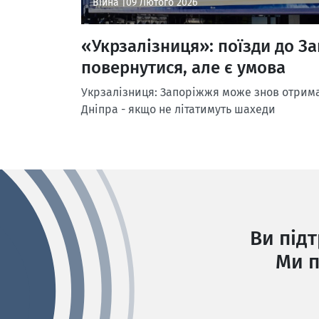
Війна |
09 Лютого 2026
«Укрзалізниця»: поїзди до З
повернутися, але є умова
Укрзалізниця: Запоріжжя може знов отрим
Дніпра - якщо не літатимуть шахеди
Ви під
Ми п