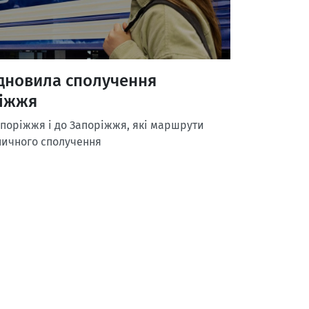
ідновила сполучення
ріжжя
Запоріжжя і до Запоріжжя, які маршрути
зничного сполучення