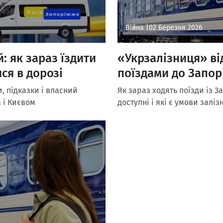
Війна |
02 Березня 2026
: як зараз їздити
«Укрзалізниця» в
ися в дорозі
поїздами до Запо
, підказки і власний
Як зараз ходять поїзди із 
 і Києвом
доступні і які є умови залі