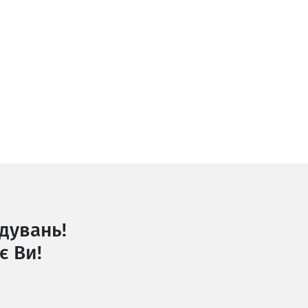
дувань!
є Ви!