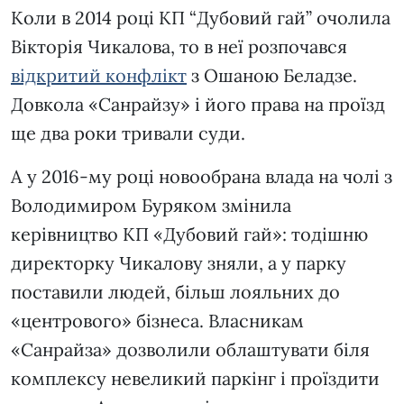
Коли в 2014 році КП “Дубовий гай” очолила
Вікторія Чикалова, то в неї розпочався
відкритий конфлікт
з Ошаною Беладзе.
Довкола «Санрайзу» і його права на проїзд
ще два роки тривали суди.
А у 2016-му році новообрана влада на чолі з
Володимиром Буряком змінила
керівництво КП «Дубовий гай»: тодішню
директорку Чикалову зняли, а у парку
поставили людей, більш лояльних до
«центрового» бізнеса. Власникам
«Санрайза» дозволили облаштувати біля
комплексу невеликий паркінг і проїздити