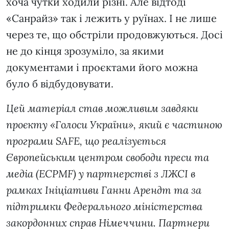
хоча чутки ходили різні. Але відтоді
«Санрайз» так і лежить у руїнах. І не лише
через те, що обстріли продовжуються. Досі
не до кінця зрозуміло, за якими
документами і проєктами його можна
було б відбудовувати.
Цей матеріал став можливим завдяки
проєкту «Голоси України», який є частиною
програми SAFE, що реалізується
Європейським центром свободи преси та
медіа (ECPMF) у партнерстві з ЛЖСІ в
рамках Ініціативи Ганни Арендт та за
підтримки Федерального міністерства
закордонних справ Німеччини. Партнери