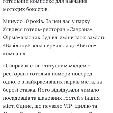
готельний комплекс для навчання
молодих боксерів.
Минуло 10 років. За цей час у парку
з’явився готель-ресторан «Санрайз».
Фірма-власник будівлі змінилася: замість
«Вавілону» вона перейшла до «Бегон-
компані».
«Санрайз» став статусним місцем –
ресторан і готельні номери посеред
одного з найкрасивіших парків міста, на
березі ставка. Його відвідували чимало
посадовців та шановних гостей з інших
міст. Єдине, що псувало VIP-ідилію та