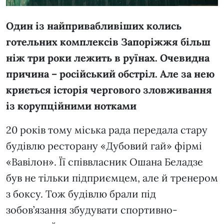
Один із найпривабливіших колись
готельних комплексів Запоріжжя більш
ніж три роки лежить в руїнах. Очевидна
причина – російський обстріл. Але за нею
криється історія чергового зловживання
із корупційними нотками
20 років тому міська рада передала стару
будівлю ресторану «Дубовий гай» фірмі
«Вавілон». Її співвласник Ошана Беладзе
був не тільки підприємцем, але й тренером
з боксу. Тож будівлю брали під
зобов’язання збудувати спортивно-