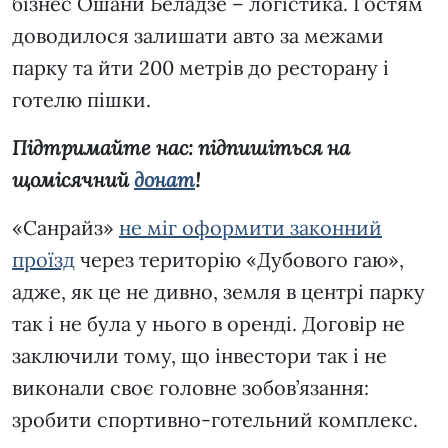
бізнес Ошани Беладзе – логістика. Гостям
доводилося залишати авто за межами
парку та йти 200 метрів до ресторану і
готелю пішки.
Підтримайте нас: підпишіться на
щомісячний
донат
!
«Санрайз»
не міг оформити законний
проїзд
через територію «Дубового гаю»,
адже, як це не дивно, земля в центрі парку
так і не була у нього в оренді. Договір не
заключили тому, що інвестори так і не
виконали своє головне зобов’язання:
зробити спортивно-готельний комплекс.