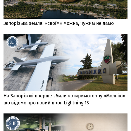
Запорізька земля: «своїм» можна, чужим не дамо
На Запоріжжі вперше збили чотиримоторну «Молнію»:
що відомо про новий дрон Lightning 13