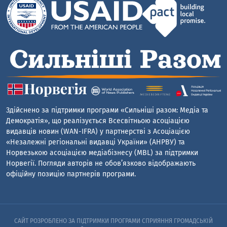
Здійснено за підтримки програми «Сильніші разом: Медіа та
Демократія», що реалізується Всесвітньою асоціацією
видавців новин (WAN-IFRA) у партнерстві з Асоціацією
«Незалежні регіональні видавці України» (АНРВУ) та
Норвезькою асоціацією медіабізнесу (MBL) за підтримки
Норвегії. Погляди авторів не обов’язково відображають
офіційну позицію партнерів програми.
САЙТ РОЗРОБЛЕНО ЗА ПІДТРИМКИ ПРОГРАМИ СПРИЯННЯ ГРОМАДСЬКІЙ