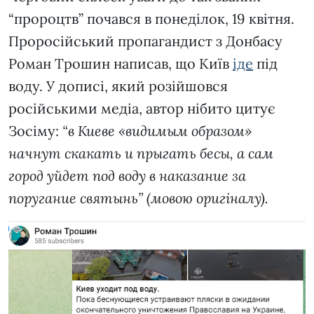
“пророцтв” почався в понеділок, 19 квітня.
Проросійський пропагандист з Донбасу
Роман Трошин написав, що Київ
іде
під
воду. У дописі, який розійшовся
російськими медіа, автор нібито цитує
Зосіму:
“в Киеве «видимым образом»
начнут скакать и прыгать бесы, а сам
город уйдет под воду в наказание за
поругание святынь” (мовою оригіналу).