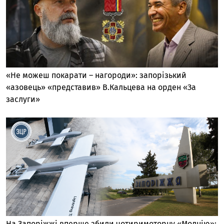
«Не можеш покарати – нагороди»: запорізький
«азовець» «представив» В.Кальцева на орден «За
заслуги»
На Запоріжжі вперше збили чотиримоторну «Молнію»: