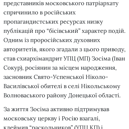
представників московського патріархату
спричинило в російських
пропагандистських ресурсах низку
публікацій про “бісівський” характер подій.
Одним із проросійських духовних
авторитетів, якого згадали з цього приводу,
став схиархімандрит УПЦ (МП) Зосіма (Іван
Сокур), росіянин за місцем народження,
засновник Свято-Успенської Ніколо-
Василівської обителі в селі Нікольському
Волноваського району Донецької області.
За життя Зосіма активно підтримував
московську церкву і Росію взагалі,
клеймив “раскольников” (УПЦ КП) і