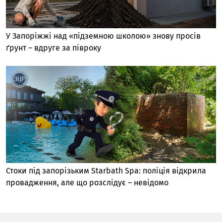
У Запоріжжі над «підземною школою» знову просів
ґрунт – вдруге за півроку
Стоки під запорізьким Starbath Spa: поліція відкрила
провадження, але що розслідує – невідомо