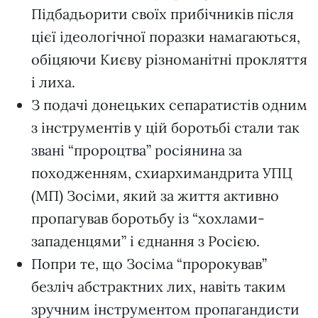
Підбадьорити своїх прибічників після
цієї ідеологічної поразки намагаються,
обіцяючи Києву різноманітні прокляття
і лиха.
З подачі донецьких сепаратистів одним
з інструментів у цій боротьбі стали так
звані “пророцтва” росіянина за
походженням, схиархимандрита УПЦ
(МП) Зосіми, який за життя активно
пропагував боротьбу із “хохлами-
западенцями” і єднання з Росією.
Попри те, що Зосіма “пророкував”
безліч абстрактних лих, навіть таким
зручним інструментом пропагандисти