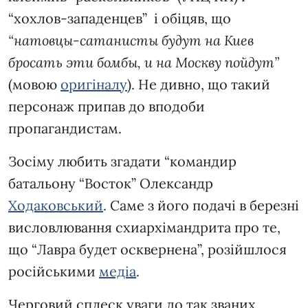
“хохлов-западенцев” і обіцяв, що
“натовцы-сатанисты будут на Киев
бросать эти бомбы, и на Москву пойдут”
(мовою
оригіналу
). Не дивно, що такий
персонаж припав до вподоби
пропагандистам.
Зосіму любить згадати “командир
батальону “Восток” Олександр
Ходаковський
. Саме з його подачі в березні
висловлювання схиархімандрита про те,
що “Лавра будет осквернена”, розійшлося
російськими
медіа
.
Черговий сплеск уваги до так званих