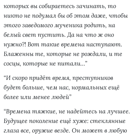
которых вы собираетесь зачинать, то
никто не подумал бы об этом даже, чтобы
этого заведомого мученика родить, на
белый свет пустить. Да на что ж оно
нужно?! Вот такие времена наступают.
Блаженны те, которые не рождали, и те
сосцы, которые не питали…”
“И скоро придёт время, преступников
будет больше, чем нас, нормальных ещё
более или менее людей”
“Времена тяжкие, не надейтесь на лучшее.
Будущее поколение ещё хуже: стеклянные
глаза все, оружие везде. Он может в любую