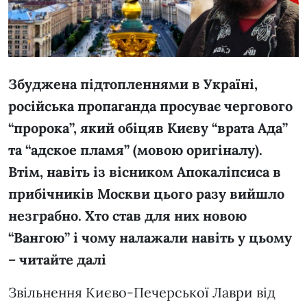
Збуджена підтопленнями в Україні,
російська пропаганда просуває чергового
“пророка”, який обіцяв Києву “врата Ада”
та “адское пламя” (мовою оригіналу).
Втім, навіть із вісником Апокаліпсиса в
прибічників Москви цього разу вийшло
незграбно. Хто став для них новою
“Вангою” і чому налажали навіть у цьому
– читайте далі
Звільнення Києво-Печерської Лаври від