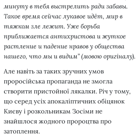
минуту в тебя выстрелить ради забавы.
Такое время сейчас лукавое идёт, мир в
тяжком зле лежит. Уже борьба
приближается антихристова и жуткое
растление и падение нравов у общества
нашего, что мы и видим” (мовою оригіналу).
Але навіть за таких зручних умов
проросійська пропаганда не змогла
створити пристойної лякалки. Річ у тому,
що серед усіх апокаліптичних обіцянок
Києву і розкольникам Зосіми не
знайшлося жодного пророцтва про
затоплення.