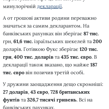
минулорічній
декларації
.
А от грошові активи родини переважно
значаться за самим декларантом. На
банківських рахунках він зберігає
87 тис.
грн,
61,6 тис.
ізраїльських шекелей та
200
доларів. Готівкою Фукс зберігає
120
тис.
грн
,
400 тис. доларів
та
435 тис. євро
. В
декларації також вказано, що майже
187
тис. євро
він позичив третій особі.
У дружини заощадження дещо скромніші:
27 доларів
,
43 євро
,
728 британських
фунтів
та
326,7 тисячі
гривень
. Всі на
банківських рахунках.