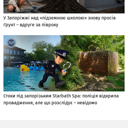
У Запоріжжі над «підземною школою» знову просів
ґрунт – вдруге за півроку
Стоки під запорізьким Starbath Spa: поліція відкрила
провадження, але що розслідує – невідомо