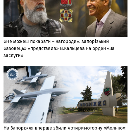
«Не можеш покарати – нагороди»: запорізький
«азовець» «представив» В.Кальцева на орден «За
заслуги»
На Запоріжжі вперше збили чотиримоторну «Молнію»: