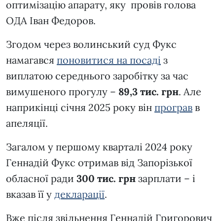
оптимізацію апарату, яку провів голова
ОДА Іван Федоров.
Згодом через волинський суд Фукс
намагався
поновитися на посаді
з
виплатою середнього заробітку за час
вимушеного прогулу –
89,3
тис. грн
. Але
наприкінці січня 2025 року він
програв
в
апеляції.
Загалом у першому кварталі 2024 року
Геннадій Фукс отримав
від Запорізької
обласної ради
300
тис. грн
зарплати – і
вказав її у
декларації
.
Вже після звільнення Геннадій Григорович