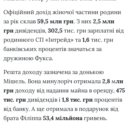
Офіційний дохід жіночої частини родини
за рік склав
59,5 млн грн
. З них
2,5 млн
грн
дивідендів,
302,5
тис. грн зарплатні від
родинного СП «Інтрейд» та
1,6
тис. грн
банківських процентів значаться за
дружиною Фукса.
Решта доходу зазначена за донькою
Мішель. Вона минулоріч отримала
2,8
м
лн
грн
доходу від надання майна в оренду,
475
тис. грн
дивідендів і
1,8
тис. грн
процентів
від банку. А ще отримала в подарунок від
брата Філіппа
53,4 мільйона
гривень.