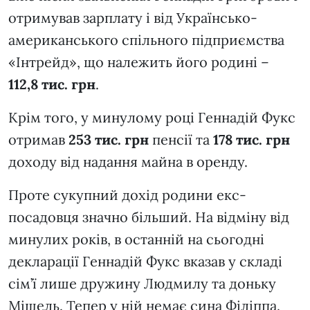
отримував зарплату і від Українсько-
американського спільного підприємства
«Інтрейд», що належить його родині –
112,8
тис. грн
.
Крім того, у минулому році Геннадій Фукс
отримав
253
тис. грн
пенсії та
178
тис. грн
доходу від надання майна в оренду.
Проте сукупний дохід родини екс-
посадовця значно більший. На відміну від
минулих років, в останній на сьогодні
декларації Геннадій Фукс вказав у складі
сім’ї лише дружину Людмилу та доньку
Мішель. Тепер у ній немає сина Філіппа.