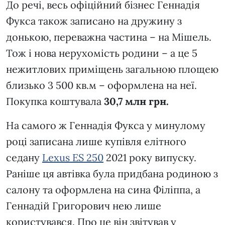
До речі, весь офіційний бізнес Геннадія
Фукса також записано на дружину з
донькою, переважна частина – на Мішель.
Тож і нова нерухомість родини – а це 5
нежитлових приміщень загальною площею
близько 3 500 кв.м – оформлена на неї.
Покупка коштувала
30,7 млн грн.
На самого ж Геннадія Фукса у минулому
році записана лише купівля елітного
седану
Lexus ES 250
2021 року випуску.
Раніше ця автівка була придбана родиною з
салону та оформлена на сина Філіппа, а
Геннадій Григорович нею лише
користувався. Про це він звітував у