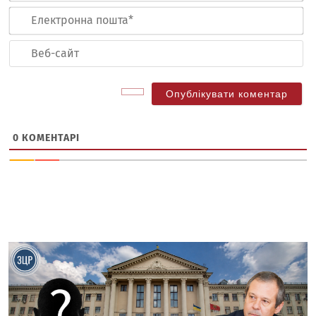
Ел
по
Ве
са
0
КОМЕНТАРІ