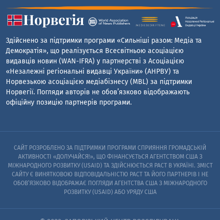
Здійснено за підтримки програми «Сильніші разом: Медіа та
Демократія», що реалізується Всесвітньою асоціацією
видавців новин (WAN-IFRA) у партнерстві з Асоціацією
«Незалежні регіональні видавці України» (АНРВУ) та
Норвезькою асоціацією медіабізнесу (MBL) за підтримки
Норвегії. Погляди авторів не обов’язково відображають
офіційну позицію партнерів програми.
САЙТ РОЗРОБЛЕНО ЗА ПІДТРИМКИ ПРОГРАМИ СПРИЯННЯ ГРОМАДСЬКІЙ
АКТИВНОСТІ «ДОЛУЧАЙСЯ!», ЩО ФІНАНСУЄТЬСЯ АГЕНТСТВОМ США З
МІЖНАРОДНОГО РОЗВИТКУ (USAID) ТА ЗДІЙСНЮЄТЬСЯ PACT В УКРАЇНІ. ЗМІСТ
САЙТУ Є ВИНЯТКОВОЮ ВІДПОВІДАЛЬНІСТЮ PACT ТА ЙОГО ПАРТНЕРІВ I НЕ
ОБОВ’ЯЗКОВО ВІДОБРАЖАЄ ПОГЛЯДИ АГЕНТСТВА США З МІЖНАРОДНОГО
РОЗВИТКУ (USAID) АБО УРЯДУ США