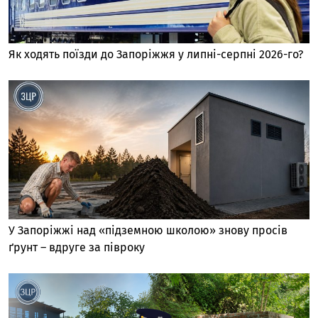
Як ходять поїзди до Запоріжжя у липні-серпні 2026-го?
У Запоріжжі над «підземною школою» знову просів
ґрунт – вдруге за півроку