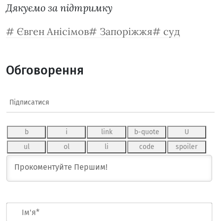
Дякуємо за підтримку
Євген Анісімов
Запоріжжя
суд
Обговорення
Підписатися
Ім