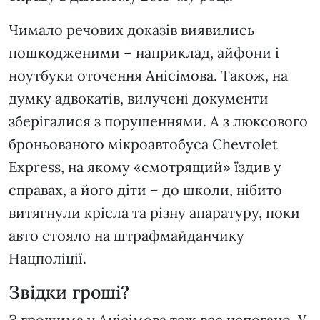
Чимало речових доказів виявились
пошкодженими – наприклад, айфони і
ноутбуки оточення Анісімова. Також, на
думку адвокатів, вилучені документи
зберігалися з порушеннями. А з люксового
броньованого мікроавтобуса Chevrolet
Express, на якому «смотрящий» їздив у
справах, а його діти – до школи, нібито
витягнули крісла та різну апаратуру, поки
авто стояло на штрафмайданчику
Нацполіції.
Звідки гроші?
З грошима у Анісімова теж все непогано. У