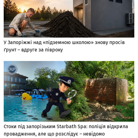
У Запоріжжі над «підземною школою» знову просів
ґрунт – вдруге за півроку
Стоки під запорізьким Starbath Spa: поліція відкрила
провадження, але що розслідує – невідомо