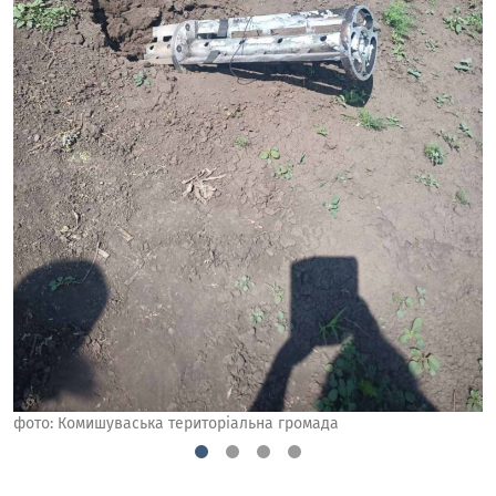
фото: Комишуваська територіальна громада
1
2
3
4