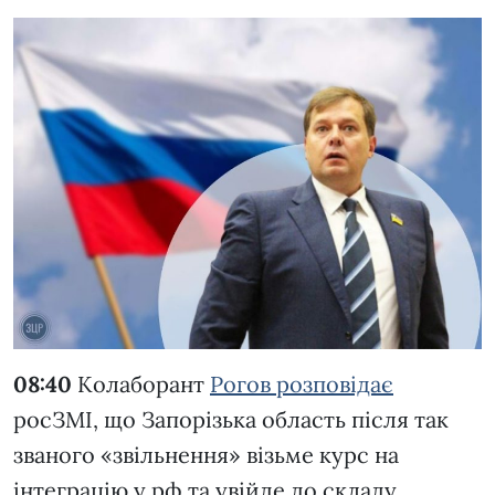
08:40
Колаборант
Рогов
розповідає
росЗМІ, що Запорізька область після так
званого «звільнення» візьме курс на
інтеграцію у рф та увійде до складу