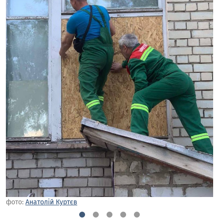
фото:
Анатолій Куртєв