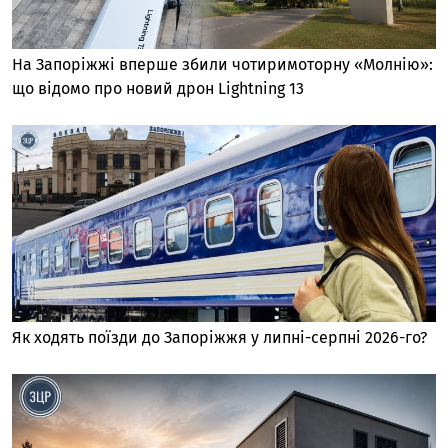
На Запоріжжі вперше збили чотиримоторну «Молнію»:
що відомо про новий дрон Lightning 13
Як ходять поїзди до Запоріжжя у липні-серпні 2026-го?