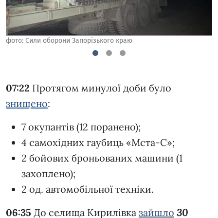
фото: Сили оборони Запорізького краю
1
2
3
07:22
Протягом минулої доби було
знищено
:
7 окупантів (12 поранено);
4 самохідних гаубиць «Мста-С»;
2 бойових броньованих машини (1
захоплено);
2 од. автомобільної техніки.
06:35
До селища Кирилівка
зайшло
30