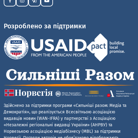
Розроблено за підтримки
Здійснено за підтримки програми «Сильніші разом: Медіа та
Демократія», що реалізується Всесвітньою асоціацією
видавців новин (WAN-IFRA) у партнерстві з Асоціацією
«Незалежні регіональні видавці України» (АНРВУ) та
Норвезькою асоціацією медіабізнесу (MBL) за підтримки
Норвегії. Погляди авторів не обов’язково відображають