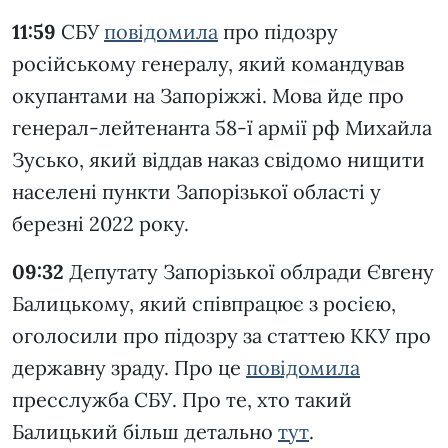
11:59
CБУ
повідомила
про підозру
російському генералу, який командував
окупантами на Запоріжжі. Мова йде про
генерал-лейтенанта 58-ї армії рф Михайла
Зусько, який віддав наказ свідомо нищити
населені пункти Запорізької області у
березні 2022 року.
09:32
Депутату Запорізької облради Євгену
Балицькому, який співпрацює з росією,
оголосили про підозру за статтею ККУ про
державну зраду. Про це
повідомила
пресслужба СБУ. Про те, хто такий
Балицький більш детально
тут
.