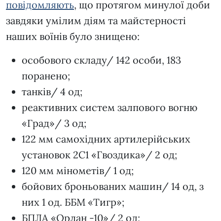
повідомляють
, що протягом минулої доби
завдяки умілим діям та майстерності
наших воїнів було знищено:
особового складу/ 142 особи, 183
поранено;
танків/ 4 од;
реактивних систем залпового вогню
«Град»/ 3 од;
122 мм самохідних артилерійських
установок 2С1 «Гвоздика»/ 2 од;
120 мм мінометів/ 1 од;
бойових броньованих машин/ 14 од, з
них 1 од. ББМ «Тигр»;
БПЛА «Орлан -10»/ 2 од;