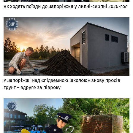
Як ходять поїзди до Запоріжжя у липні-серпні 2026-го?
У Запоріжжі над «підземною школою» знову просів
ґрунт – вдруге за півроку