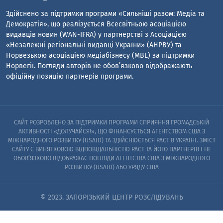
Здійснено за підтримки програми «Сильніші разом: Медіа та
Демократія», що реалізується Всесвітньою асоціацією
видавців новин (WAN-IFRA) у партнерстві з Асоціацією
«Незалежні регіональні видавці України» (АНРВУ) та
Норвезькою асоціацією медіабізнесу (MBL) за підтримки
Норвегії. Погляди авторів не обов’язково відображають
офіційну позицію партнерів програми.
САЙТ РОЗРОБЛЕНО ЗА ПІДТРИМКИ ПРОГРАМИ СПРИЯННЯ ГРОМАДСЬКІЙ
АКТИВНОСТІ «ДОЛУЧАЙСЯ!», ЩО ФІНАНСУЄТЬСЯ АГЕНТСТВОМ США З
МІЖНАРОДНОГО РОЗВИТКУ (USAID) ТА ЗДІЙСНЮЄТЬСЯ PACT В УКРАЇНІ. ЗМІСТ
САЙТУ Є ВИНЯТКОВОЮ ВІДПОВІДАЛЬНІСТЮ PACT ТА ЙОГО ПАРТНЕРІВ I НЕ
ОБОВ’ЯЗКОВО ВІДОБРАЖАЄ ПОГЛЯДИ АГЕНТСТВА США З МІЖНАРОДНОГО
РОЗВИТКУ (USAID) АБО УРЯДУ США
© 2023. ЗАПОРІЗЬКИЙ ЦЕНТР РОЗСЛІДУВАНЬ