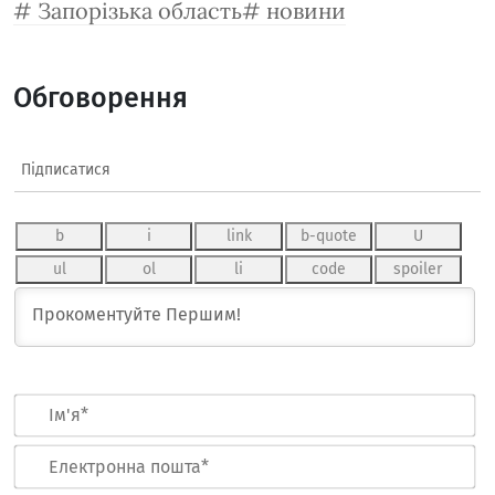
Запорізька область
новини
Обговорення
Підписатися
Ім
Ел
по