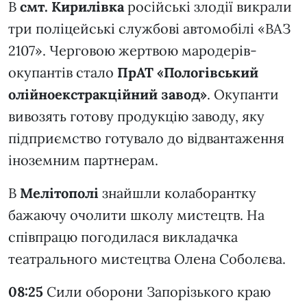
В
смт. Кирилівка
російські злодії викрали
три поліцейські службові автомобілі «ВАЗ
2107». Черговою жертвою мародерів-
окупантів стало
ПрАТ «Пологівський
олійноекстракційний завод»
. Окупанти
вивозять готову продукцію заводу, яку
підприємство готувало до відвантаження
іноземним партнерам.
В
Мелітополі
знайшли колаборантку
бажаючу очолити школу мистецтв. На
співпрацю погодилася викладачка
театрального мистецтва Олена Соболєва.
08:25
Сили оборони Запорізького краю