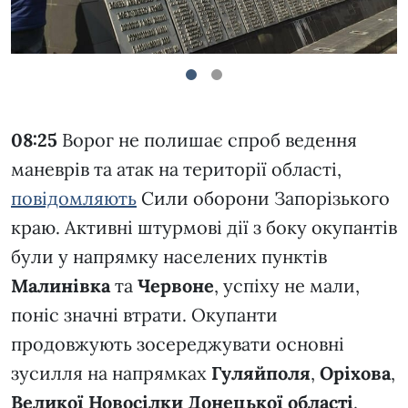
1
2
08:25
Ворог не полишає спроб ведення
маневрів та атак на території області,
повідомляють
Сили оборони Запорізького
краю. Активні штурмові дії з боку окупантів
були у напрямку населених пунктів
Малинівка
та
Червоне
, успіху не мали,
поніс значні втрати. Окупанти
продовжують зосереджувати основні
зусилля на напрямках
Гуляйполя
,
Оріхова
,
Великої Новосілки Донецької області
.