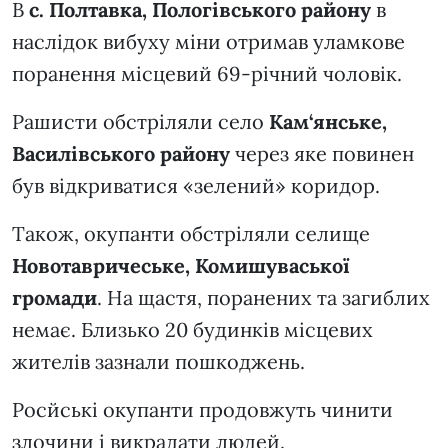
В
с. Полтавка, Пологівського району
в
наслідок вибуху міни отримав уламкове
поранення місцевий 69-річний чоловік.
Рашисти обстріляли село
Кам‘янське,
Василівського району
через яке повинен
був відкриватися «зелений» коридор.
Також, окупанти обстріляли селище
Новотавричеське, Комишуваської
громади
. На щастя, поранених та загиблих
немає. Близько 20 будинків місцевих
жителів зазнали пошкоджень.
Росйські окупанти продовжуть чинити
злочини і викрадати людей.