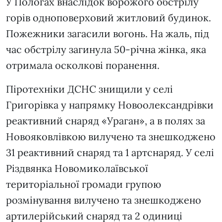
У Пологах внаслідок ворожого обстрілу
горів одноповерховий житловий будинок.
Пожежники загасили вогонь. На жаль, під
час обстрілу загинула 50-річна жінка, яка
отримала осколкові поранення.
Піротехніки ДСНС знищили у селі
Григорівка у напрямку Новоолександрівки
реактивний снаряд «Ураган», а в полях за
Новояковлівкою вилучено та знешкоджено
31 реактивний снаряд та 1 артснаряд. У селі
Різдвянка Новомиколаївської
територіальної громади групою
розмінування вилучено та знешкоджено
артилерійський снаряд та 2 одиниці