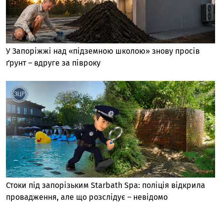
У Запоріжжі над «підземною школою» знову просів
ґрунт – вдруге за півроку
Стоки під запорізьким Starbath Spa: поліція відкрила
провадження, але що розслідує – невідомо