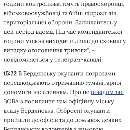
години контролюватимуть правоохоронці,
військовослужбовці та бійці підрозділів
територіальної оборони. Залишайтесь у
цей період вдома. Під час комендантської
години можна виходити лише до сховищ у
випадку оголошення тривоги”, –
повідомляється у телеграм-каналі.
15:22
В Бердянську окупанти погрозами
перешкоджають отриманню гуманітарної
допомоги населенням. Про це
повідомляє
ЗОВА з посилання нам офіційну міську
владу Бердянська. Озброєні окупанти
прийшли до офісів та до домывок деяких
Бердянських волонтерів з вимогою