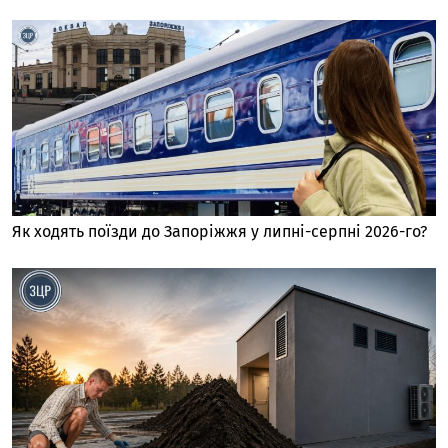
Як ходять поїзди до Запоріжжя у липні-серпні 2026-го?