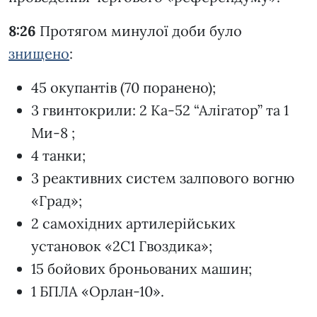
8:26
Протягом минулої доби було
знищено
:
45 окупантів (70 поранено);
3 гвинтокрили: 2 Ка-52 “Алігатор” та 1
Ми-8 ;
4 танки;
3 реактивних систем залпового вогню
«Град»;
2 самохідних артилерійських
установок «2С1 Гвоздика»;
15 бойових броньованих машин;
1 БПЛА «Орлан-10».