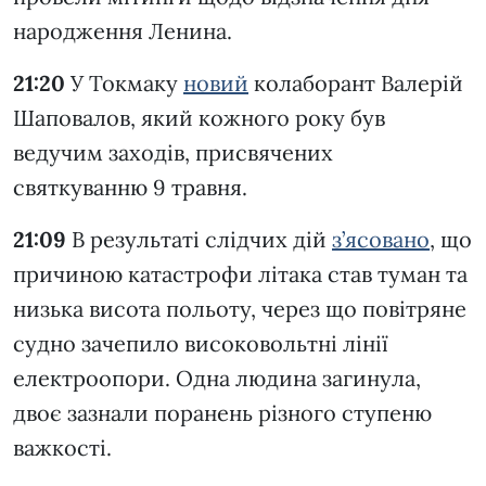
народження Ленина.
21:20
У Токмаку
новий
колаборант Валерій
Шаповалов, який кожного року був
ведучим заходів, присвячених
святкуванню 9 травня.
21:09
В результаті слідчих дій
з’ясовано
, що
причиною катастрофи літака став туман та
низька висота польоту, через що повітряне
судно зачепило високовольтні лінії
електроопори. Одна людина загинула,
двоє зазнали поранень різного ступеню
важкості.