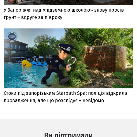
У Запоріжжі над «підземною школою» знову просів
ґрунт – вдруге за півроку
Стоки під запорізьким Starbath Spa: поліція відкрила
провадження, але що розслідує – невідомо
Ви підтримали