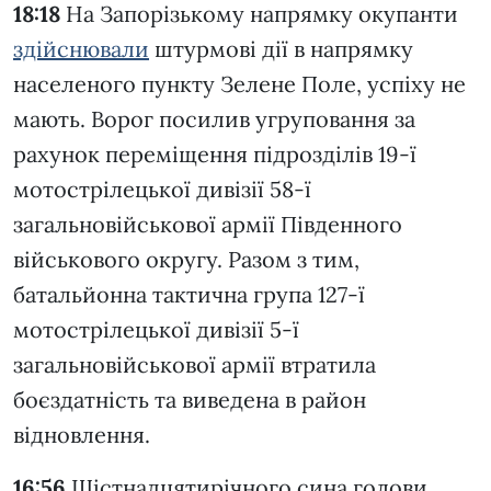
18:18
На Запорізькому напрямку окупанти
здійснювали
штурмові дії в напрямку
населеного пункту Зелене Поле, успіху не
мають. Ворог посилив угруповання за
рахунок переміщення підрозділів 19-ї
мотострілецької дивізії 58-ї
загальновійськової армії Південного
військового округу. Разом з тим,
батальйонна тактична група 127-ї
мотострілецької дивізії 5-ї
загальновійськової армії втратила
боєздатність та виведена в район
відновлення.
16:56
Шістнадцятирічного сина голови