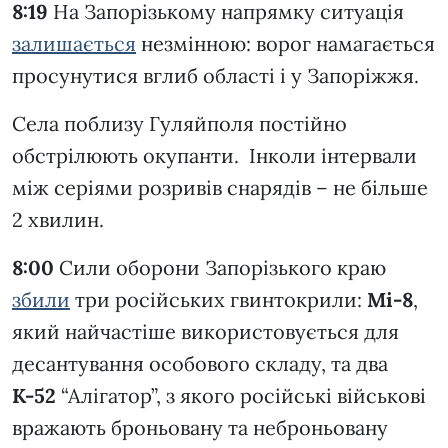
8:19
На Запорізькому напрямку ситуація
залишається
незмінною: ворог намагається
просунутися вглиб області і у Запоріжжя.
Села поблизу Гуляйполя постійно
обстрілюють окупанти. Інколи інтервали
між серіями розривів снарядів – не більше
2 хвилин.
8:00
Сили оборони Запорізького краю
збили
три російських гвинтокрили:
Мі-8
,
який найчастіше використовується для
десантування особового складу, та два
К-52
“Алігатор”, з якого російські військові
вражають броньовану та неброньовану