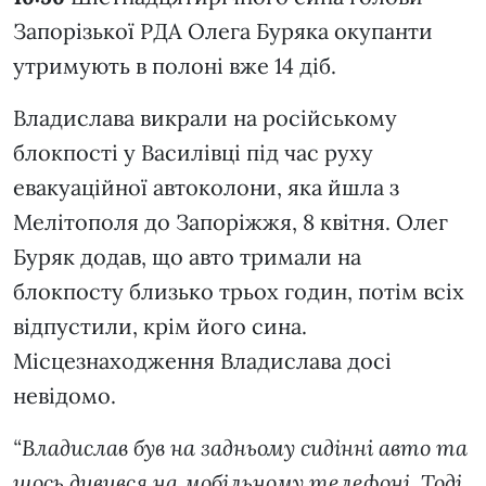
Запорізької РДА Олега Буряка окупанти
утримують в полоні вже 14 діб.
Владислава викрали на російському
блокпості у Василівці під час руху
евакуаційної автоколони, яка йшла з
Мелітополя до Запоріжжя, 8 квітня. Олег
Буряк додав, що авто тримали на
блокпосту близько трьох годин, потім всіх
відпустили, крім його сина.
Місцезнаходження Владислава досі
невідомо.
“Владислав був на задньому сидінні авто та
щось дивився на мобільному телефоні. Тоді