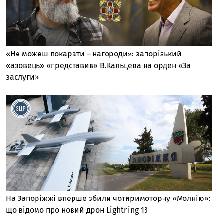
«Не можеш покарати – нагороди»: запорізький
«азовець» «представив» В.Кальцева на орден «За
заслуги»
На Запоріжжі вперше збили чотиримоторну «Молнію»:
що відомо про новий дрон Lightning 13