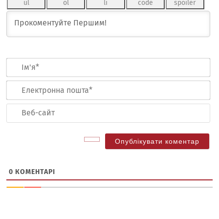
Ім
Ел
по
Ве
са
0
КОМЕНТАРІ