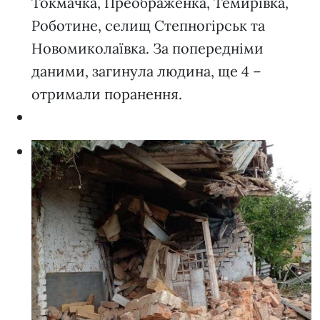
Токмачка, Преображенка, Темирівка,
Роботине, селищ Степногірськ та
Новомиколаївка. За попередніми
даними, загинула людина, ще 4 –
отримали поранення.
а
Д