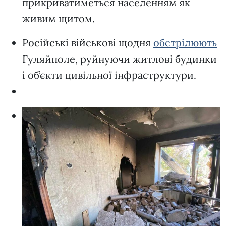
прикриватиметься населенням як
живим щитом.
Російські військові щодня
обстрілюють
Гуляйполе, руйнуючи житлові будинки
і об’єкти цивільної інфраструктури.
Д