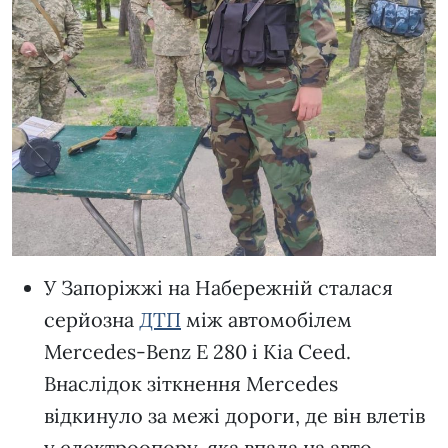
У Запоріжжі на Набережній сталася
серйозна
ДТП
між автомобілем
Mercedes-Benz E 280 і Kia Ceed.
Внаслідок зіткнення Mercedes
відкинуло за межі дороги, де він влетів
у електроопору, яка впала на авто.