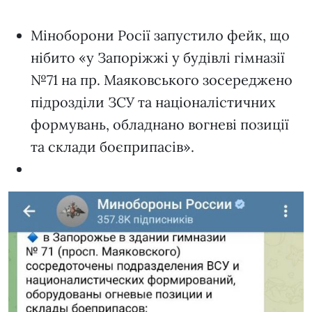
Міноборони Росії запустило фейк, що
нібито «у Запоріжжі у будівлі гімназії
№71 на пр. Маяковського зосереджено
підрозділи ЗСУ та націоналістичних
формувань, обладнано вогневі позиції
та склади боєприпасів».